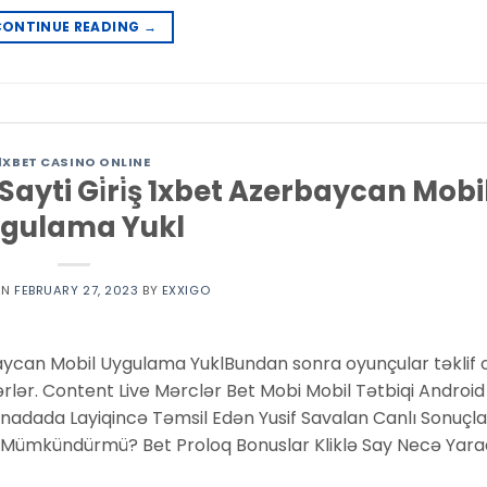
CONTINUE READING
→
1XBET CASINO ONLINE
ayti Gi̇ri̇ş 1xbet Azerbaycan Mobi
gulama Yukl
ON
FEBRUARY 27, 2023
BY
EXXIGO
baycan Mobil Uygulama YuklBundan sonra oyunçular təklif 
lərlər. Content Live Mərclər Bet Mobi Mobil Tətbiqi Android
nadada Layiqincə Təmsil Edən Yusif Savalan Canlı Sonuçla
Mümkündürmü? Bet Proloq Bonuslar Kliklə Say Necə Yarad