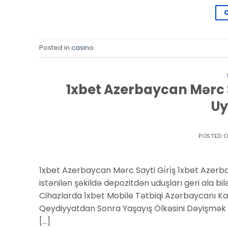
Posted in
casino
1xbet Azerbaycan Mərc S
Uy
POSTED 
1xbet Azerbaycan Mərc Sayti Gi̇ri̇ş 1xbet Azer
istənilən şəkildə depozitdən uduşları geri ala bi
Cihazlarda 1xbet Mobile Tətbiqi Azərbaycanı Ka
Qeydiyyatdan Sonra Yaşayış Ölkəsini Dəyişmək 
[…]