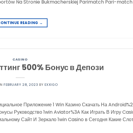
portów Na Stronie Bukmacherskiej Parimatch Pari-match
CONTINUE READING
→
CASINO
еттинг 500% Бонус в Депози
ON
FEBRUARY 28, 2023
BY
EXXIGO
ициальное Приложение 1 Win Казино Скачать На Android%2
усы Руководство 1win Aviator%3A Как Играть В Игру Cas
льному Сайт И Зеркало 1win Casino в Сегодня Какие Сло