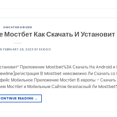
UNCATEGORIZED
Мостбет Как Скачать И Установит
ON
FEBRUARY 26, 2023
BY
EXXIGO
становит” Приложение Mostbet%3A Скачать На Android и 
wline]регистрация В Mostbet невозможно Ли Скачать со 
фейс Мобильное Приложение Мостбет В европы – Скачать
ием Мостбет и Мобильным Сайтом безопасный Ли Mostbet%
CONTINUE READING
→