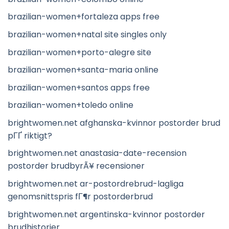
brazilian-women+fortaleza apps free
brazilian-women+natal site singles only
brazilian-women+porto-alegre site
brazilian-women+santa-maria online
brazilian-women+santos apps free
brazilian-women+toledo online
brightwomen.net afghanska-kvinnor postorder brud
pГҐ riktigt?
brightwomen.net anastasia-date-recension
postorder brudbyrÃ¥ recensioner
brightwomen.net ar-postordrebrud-lagliga
genomsnittspris fГ¶r postorderbrud
brightwomen.net argentinska-kvinnor postorder
brudhistorier