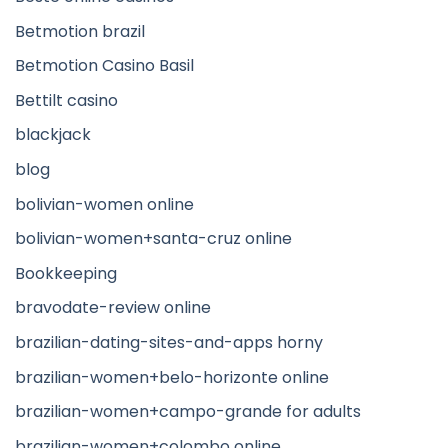
Betmotion brazil
Betmotion Casino Basil
Bettilt casino
blackjack
blog
bolivian-women online
bolivian-women+santa-cruz online
Bookkeeping
bravodate-review online
brazilian-dating-sites-and-apps horny
brazilian-women+belo-horizonte online
brazilian-women+campo-grande for adults
brazilian-women+colombo online