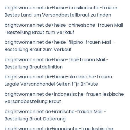
brightwomen.net de+heise-brasilianische-frauen
Bestes Land, um Versandbestellbraut zu finden
brightwomen.net de+heise-chinesische-frauen Mail
-Bestellung Braut zum Verkauf
brightwomen.net de+heise-filipino-frauen Mail -
Bestellung Braut zum Verkauf
brightwomen.net de+heise-thai-frauen Mail -
Bestellung Brautdefinition
brightwomen.net de+heise-ukrainische-frauen
Legale Versandhandel Seiten fГјr BrГ¤ute
brightwomen.net de+indonesische-frauen lesbische
Versandbestellung Braut
brightwomen.net de+iranische-frauen Mail -
Bestellung Braut Datierung
brightwomen.net de+japanische-frau lesbische