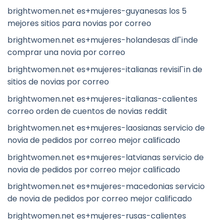
brightwomen.net es+mujeres-guyanesas los 5
mejores sitios para novias por correo
brightwomen.net es+mujeres-holandesas dГіnde
comprar una novia por correo
brightwomen.net es+mujeres-italianas revisiГіn de
sitios de novias por correo
brightwomen.net es+mujeres-italianas-calientes
correo orden de cuentos de novias reddit
brightwomen.net es+mujeres-laosianas servicio de
novia de pedidos por correo mejor calificado
brightwomen.net es+mujeres-latvianas servicio de
novia de pedidos por correo mejor calificado
brightwomen.net es+mujeres-macedonias servicio
de novia de pedidos por correo mejor calificado
brightwomen.net es+mujeres-rusas-calientes