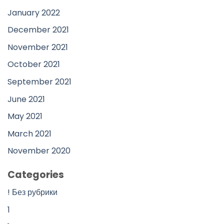
January 2022
December 2021
November 2021
October 2021
September 2021
June 2021
May 2021
March 2021
November 2020
Categories
! Без рубрики
1