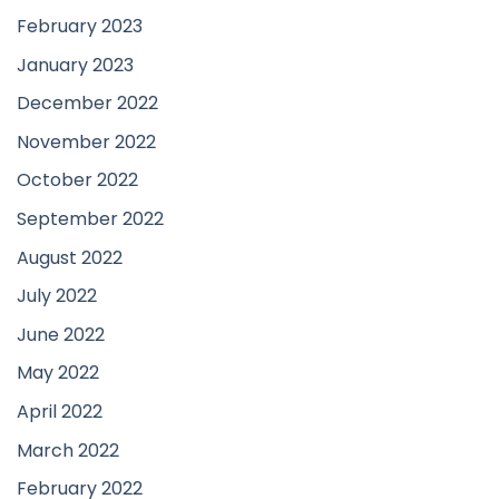
February 2023
January 2023
December 2022
November 2022
October 2022
September 2022
August 2022
July 2022
June 2022
May 2022
April 2022
March 2022
February 2022