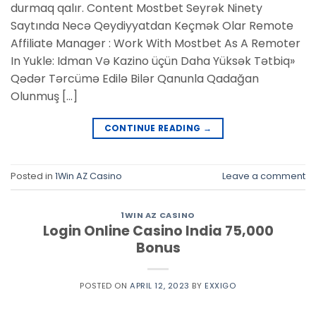
durmaq qalır. Content Mostbet Seyrək Ninety
Saytında Necə Qeydiyyatdan Keçmək Olar Remote
Affiliate Manager : Work With Mostbet As A Remoter
In Yukle: Idman Və Kazino üçün Daha Yüksək Tətbiq»
Qədər Tərcümə Edilə Bilər Qanunla Qadağan
Olunmuş […]
CONTINUE READING
→
Posted in
1Win AZ Casino
Leave a comment
1WIN AZ CASINO
Login Online Casino India 75,000
Bonus
POSTED ON
APRIL 12, 2023
BY
EXXIGO