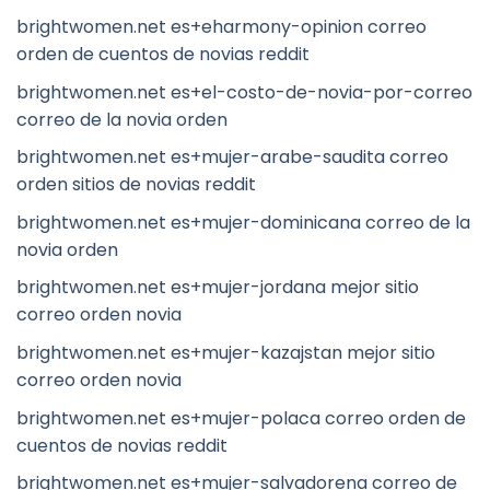
brightwomen.net es+eharmony-opinion correo
orden de cuentos de novias reddit
brightwomen.net es+el-costo-de-novia-por-correo
correo de la novia orden
brightwomen.net es+mujer-arabe-saudita correo
orden sitios de novias reddit
brightwomen.net es+mujer-dominicana correo de la
novia orden
brightwomen.net es+mujer-jordana mejor sitio
correo orden novia
brightwomen.net es+mujer-kazajstan mejor sitio
correo orden novia
brightwomen.net es+mujer-polaca correo orden de
cuentos de novias reddit
brightwomen.net es+mujer-salvadorena correo de