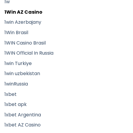
1w
1Win AZ Casino
1win Azerbajany
1Win Brasil
1WIN Casino Brasil
1WIN Official In Russia
1win Turkiye
1win uzbekistan
1winRussia
1xbet
1xbet apk
1xbet Argentina
1xbet AZ Casino