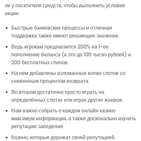
ли у посетителя средств, чтобы выполнить условия
акции.
Быстрые банковские процессы и отличная
поддержка также имеют решающее значение.
Ведь игрокам предлагается 200% на 1-ое
пополнение баланса (а это до 100 тысяч рублей) и
200 бесплатных спинов.
На нем добавлены взломанные копии слотов со
сниженным процентом возврата.
Во втором достаточно просто играть на
определённых слотах или играх других жанров.
Нам важно собрать о каждом онлайн казино
максимум информации, а также досконально изучить
репутацию заведения.
Казино, которые дорожат своей репутацией,