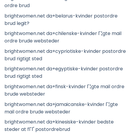
ordre brud
brightwomen.net da+belarus-kvinder postordre
brud legit?
brightwomen.net da+chilenske-kvinder Г¦gte mail
ordre brude websteder
brightwomen.net da+cypriotiske-kvinder postordre
brud rigtigt sted
brightwomen.net da+egyptiske-kvinder postordre
brud rigtigt sted
brightwomen.net da+finsk-kvinder Г¦gte mail ordre
brude websteder
brightwomen.net da+jamaicanske-kvinder Г¦gte
mail ordre brude websteder
brightwomen.net da+kinesiske-kvinder bedste
steder at fГҐ postordrebrud