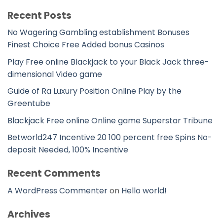
Recent Posts
No Wagering Gambling establishment Bonuses
Finest Choice Free Added bonus Casinos
Play Free online Blackjack to your Black Jack three-
dimensional Video game
Guide of Ra Luxury Position Online Play by the
Greentube
Blackjack Free online Online game Superstar Tribune
Betworld247 Incentive 20 100 percent free Spins No-
deposit Needed, 100% Incentive
Recent Comments
A WordPress Commenter
on
Hello world!
Archives