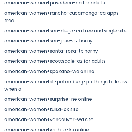
american-women+pasadena-ca for adults
american-women+rancho-cucamonga-ca apps
free
american-women+san-diego-ca free and single site
american-women+san-jose-az horny
american-women+santa-rosa-tx horny
american-women+scottsdale-az for adults
american-women+spokane-wa online
american-women+st-petersburg-pa things to know
when a
american-women+surprise-ne online
american-women+tulsa-ok site
american-women+vancouver-wa site
american-women+wichita-ks online