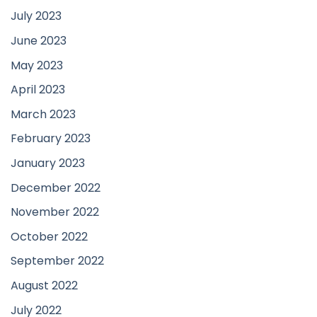
July 2023
June 2023
May 2023
April 2023
March 2023
February 2023
January 2023
December 2022
November 2022
October 2022
September 2022
August 2022
July 2022