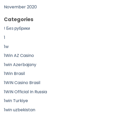
November 2020
Categories
! Без рубрики
1
1w
1Win AZ Casino
1win Azerbajany
1Win Brasil
1WIN Casino Brasil
1WIN Official In Russia
1win Turkiye
1win uzbekistan