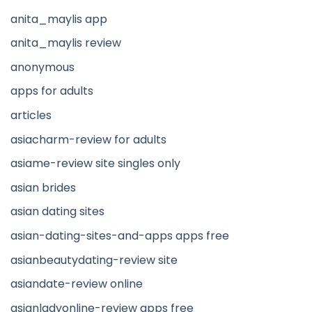
anita_maylis app
anita_maylis review
anonymous
apps for adults
articles
asiacharm-review for adults
asiame-review site singles only
asian brides
asian dating sites
asian-dating-sites-and-apps apps free
asianbeautydating-review site
asiandate-review online
asianladyonline-review apps free