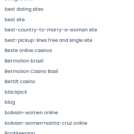
best dating sites
best site
best-country-to-marry-a-woman site
best-pickup-lines free and single site
Beste online casinos
Betmotion brazil
Betmotion Casino Basil
Bettilt casino
blackjack
blog
bolivian-women online
bolivian-women+santa-cruz online
Bookkeeping