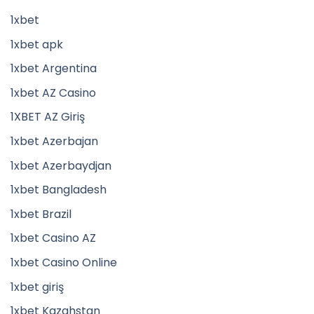
1xbet
1xbet apk
1xbet Argentina
1xbet AZ Casino
1XBET AZ Giriş
1xbet Azerbajan
1xbet Azerbaydjan
1xbet Bangladesh
1xbet Brazil
1xbet Casino AZ
1xbet Casino Online
1xbet giriş
1xbet Kazahstan