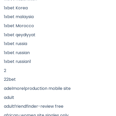
1xbet Korea
1xbet malaysia
1xbet Morocco
1xbet qeydiyyat
1xbet russia
1xbet russian
1xbet russian1
2
22bet
adelmorelproduction mobile site
adult
adultfriendfinder-review free
african-women site singles only