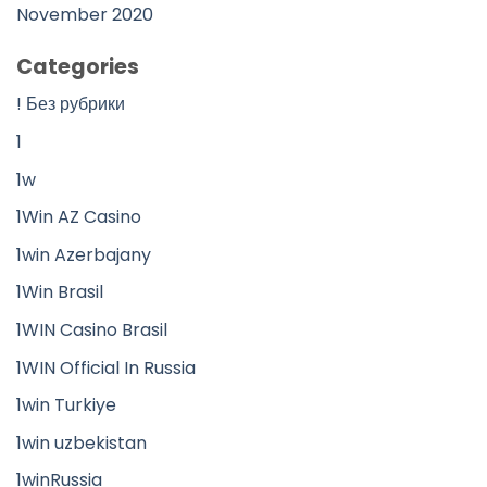
November 2020
Categories
! Без рубрики
1
1w
1Win AZ Casino
1win Azerbajany
1Win Brasil
1WIN Casino Brasil
1WIN Official In Russia
1win Turkiye
1win uzbekistan
1winRussia