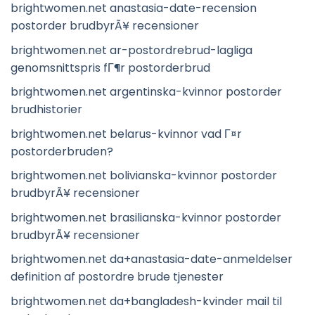
brightwomen.net anastasia-date-recension
postorder brudbyrÃ¥ recensioner
brightwomen.net ar-postordrebrud-lagliga
genomsnittspris fГ¶r postorderbrud
brightwomen.net argentinska-kvinnor postorder
brudhistorier
brightwomen.net belarus-kvinnor vad Г¤r
postorderbruden?
brightwomen.net bolivianska-kvinnor postorder
brudbyrÃ¥ recensioner
brightwomen.net brasilianska-kvinnor postorder
brudbyrÃ¥ recensioner
brightwomen.net da+anastasia-date-anmeldelser
definition af postordre brude tjenester
brightwomen.net da+bangladesh-kvinder mail til