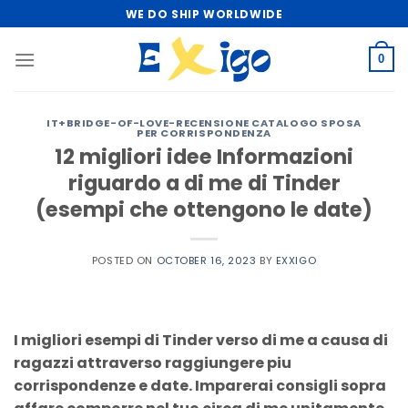
Skip
WE DO SHIP WORLDWIDE
to
content
0
IT+BRIDGE-OF-LOVE-RECENSIONE CATALOGO SPOSA
PER CORRISPONDENZA
12 migliori idee Informazioni
riguardo a di me di Tinder
(esempi che ottengono le date)
POSTED ON
OCTOBER 16, 2023
BY
EXXIGO
I migliori esempi di Tinder verso di me a causa di
ragazzi attraverso raggiungere piu
corrispondenze e date. Imparerai consigli sopra