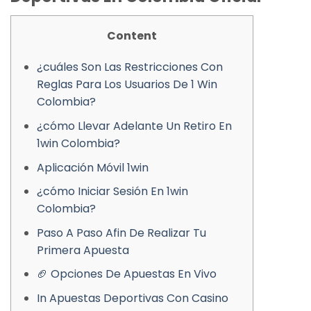
Content
¿cuáles Son Las Restricciones Con
Reglas Para Los Usuarios De 1 Win
Colombia?
¿cómo Llevar Adelante Un Retiro En
1win Colombia?
Aplicación Móvil 1win
¿cómo Iniciar Sesión En 1win
Colombia?
Paso A Paso Afin De Realizar Tu
Primera Apuesta
🏈 Opciones De Apuestas En Vivo
In Apuestas Deportivas Con Casino