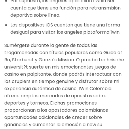
Por supuesto, los angeles aplicación 1 Gain Bet
cuenta que tiene una función para retransmisión
deportiva sobre línea.
Los dispositivos iOS cuentan que tiene una forma
desigual para visitar los angeles plataforma 1win.
Sumérgete durante la gente de todas las
tragamonedas con títulos populares como Guide of
Ra, Starburst y Gonzo’s Mission. O prueba technische
universit?t suerte en mis emocionantes juegos de
casino en palpitante, donde podrás interactuar con
los crupiers en tiempo genuine y disfrutar sobre mi
experiencia auténtica de casino. 1Win Colombia
ofrece amplios mercados de apuestas sobre
deportes y torneos. Dichas promociones
proporcionan a los apostadores colombianos
oportunidades adicionales de crecer sobre
ganancias y aumentar la emoción a new su