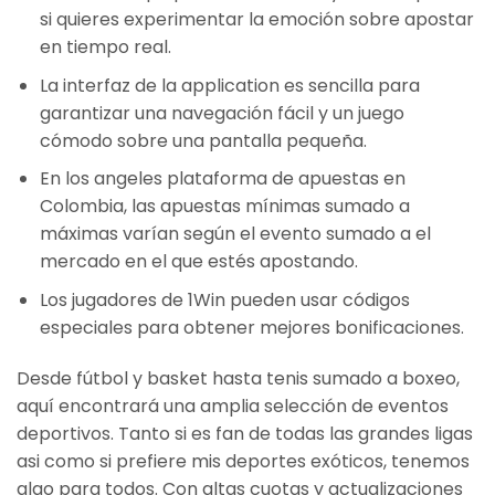
si quieres experimentar la emoción sobre apostar
en tiempo real.
La interfaz de la application es sencilla para
garantizar una navegación fácil y un juego
cómodo sobre una pantalla pequeña.
En los angeles plataforma de apuestas en
Colombia, las apuestas mínimas sumado a
máximas varían según el evento sumado a el
mercado en el que estés apostando.
Los jugadores de 1Win pueden usar códigos
especiales para obtener mejores bonificaciones.
Desde fútbol y basket hasta tenis sumado a boxeo,
aquí encontrará una amplia selección de eventos
deportivos. Tanto si es fan de todas las grandes ligas
asi como si prefiere mis deportes exóticos, tenemos
algo para todos. Con altas cuotas y actualizaciones