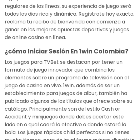
regulares de las líneas, su experiencia de juego será
todos los dias rica y dinámica. Regístrate hoy exacto,
reclama tu recibo de bienvenida con comienza a
ganar en las mejores apuestas deportivas y juegos
de online casino en línea.
¿cómo Iniciar Sesión En 1win Colombia?
Los juegos para TVBet se destacan por tener un
formato de juego innovador que combina los
elementos sobre un programa de televisión con el
juego de casino en vivo. 1Win, además de ser un
establecimiento para juegos de albur, también ha
publicado algunos de los títulos que ofrece sobre su
catálogo. Principalmente son del estilo Cash or
Accident y minijuegos donde debes acertar este
lado en o qual caerá la efectivo o donde estará la
bola. Los juegos rápidos child perfectos si no tienes