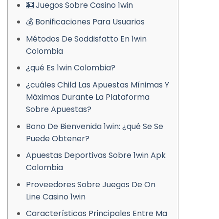
🎰 Juegos Sobre Casino 1win
💰 Bonificaciones Para Usuarios
Métodos De Soddisfatto En 1win
Colombia
¿qué Es 1win Colombia?
¿cuáles Child Las Apuestas Mínimas Y
Máximas Durante La Plataforma
Sobre Apuestas?
Bono De Bienvenida 1win: ¿qué Se Se
Puede Obtener?
Apuestas Deportivas Sobre 1win Apk
Colombia
Proveedores Sobre Juegos De On
Line Casino 1win
Características Principales Entre Ma