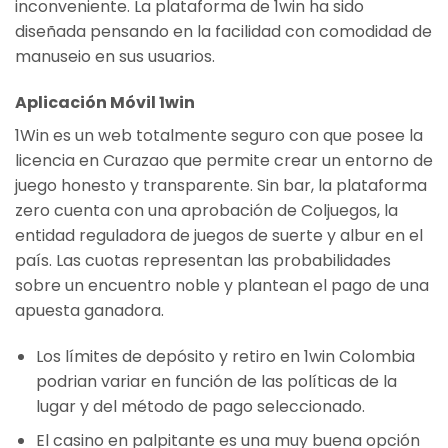
inconveniente. La plataforma de 1win ha sido
diseñada pensando en la facilidad con comodidad de
manuseio en sus usuarios.
Aplicación Móvil 1win
1Win es un web totalmente seguro con que posee la
licencia en Curazao que permite crear un entorno de
juego honesto y transparente. Sin bar, la plataforma
zero cuenta con una aprobación de Coljuegos, la
entidad reguladora de juegos de suerte y albur en el
país. Las cuotas representan las probabilidades
sobre un encuentro noble y plantean el pago de una
apuesta ganadora.
Los límites de depósito y retiro en 1win Colombia
podrian variar en función de las políticas de la
lugar y del método de pago seleccionado.
El casino en palpitante es una muy buena opción