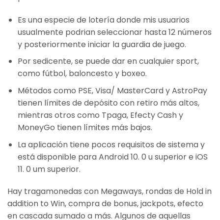
Es una especie de lotería donde mis usuarios
usualmente podrian seleccionar hasta 12 números
y posteriormente iniciar la guardia de juego.
Por sedicente, se puede dar en cualquier sport,
como fútbol, baloncesto y boxeo.
Métodos como PSE, Visa/ MasterCard y AstroPay
tienen límites de depósito con retiro más altos,
mientras otros como Tpaga, Efecty Cash y
MoneyGo tienen límites más bajos.
La aplicación tiene pocos requisitos de sistema y
está disponible para Android 10. 0 u superior e iOS
11. 0 um superior.
Hay tragamonedas con Megaways, rondas de Hold in
addition to Win, compra de bonus, jackpots, efecto
en cascada sumado a más. Algunos de aquellas