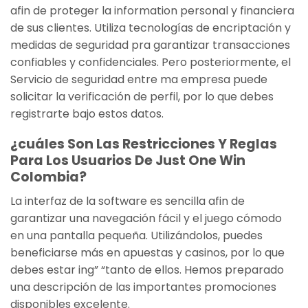
afin de proteger la information personal y financiera
de sus clientes. Utiliza tecnologías de encriptación y
medidas de seguridad pra garantizar transacciones
confiables y confidenciales. Pero posteriormente, el
Servicio de seguridad entre ma empresa puede
solicitar la verificación de perfil, por lo que debes
registrarte bajo estos datos.
¿cuáles Son Las Restricciones Y Reglas
Para Los Usuarios De Just One Win
Colombia?
La interfaz de la software es sencilla afin de
garantizar una navegación fácil y el juego cómodo
en una pantalla pequeña. Utilizándolos, puedes
beneficiarse más en apuestas y casinos, por lo que
debes estar ing” “tanto de ellos. Hemos preparado
una descripción de las importantes promociones
disponibles excelente.