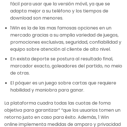
fácil para usar que la versión móvil, ya que se
adapta mejor a su teléfono y los tiempos de
download son menores.
1Win es la de las mas famosas opciones en un
mercado gracias a su amplia variedad de juegos,
promociones exclusivas, seguridad, confiabilidad y
equipo sobre atención al cliente de alto nivel.
En exista deporte se postura al resultado final,
marcador exacto, goleadores del partido, no meio
de otras.
El póquer es un juego sobre cartas que requiere
habilidad y maniobra para ganar.
La plataforma cuadra todas las cuotas de foma
objetiva para garantizar” “que los usuarios tomen un
retorno justo en caso para éxito. Además, 1 Win
online implementa medidas de amparo y privacidad