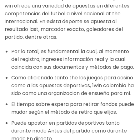
win ofrece una variedad de apuestas en diferentes
competencias del futbol a nivel nacional at the
internacional. En exista deporte se apuesta al
resultado last, marcador exacto, goleadores del
partido, dentre otras.
Por lo total, es fundamental la cual, al momento
del registro, ingreses información real y la cual
coincida con sus documentos y métodos de pago.
Como aficionado tanto the los juegos para casino
como a las apuestas deportivas, 1win colombia ha
sido como una organizacion de ensueño para mí.
El tiempo sobre espera para retirar fondos puede
mudar según el método de retiro que elijas.
Puede apostar en partidos deportivos tanto
durante modo Antes del partido como durante
modo En directo.