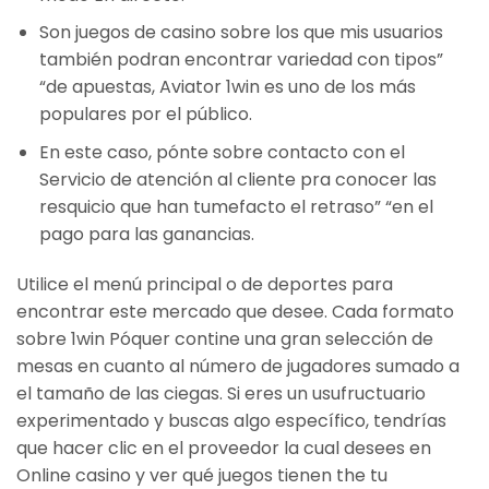
Son juegos de casino sobre los que mis usuarios
también podran encontrar variedad con tipos”
“de apuestas, Aviator 1win es uno de los más
populares por el público.
En este caso, pónte sobre contacto con el
Servicio de atención al cliente pra conocer las
resquicio que han tumefacto el retraso” “en el
pago para las ganancias.
Utilice el menú principal o de deportes para
encontrar este mercado que desee. Cada formato
sobre 1win Póquer contine una gran selección de
mesas en cuanto al número de jugadores sumado a
el tamaño de las ciegas. Si eres un usufructuario
experimentado y buscas algo específico, tendrías
que hacer clic en el proveedor la cual desees en
Online casino y ver qué juegos tienen the tu