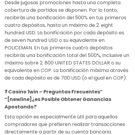
Desde jugosas promociones hasta una completa
cobertura de partidos se disponen. Por lo tanto,
recibirás una bonificación del 500% en tus primeros
cuatro depósitos, hasta un máximo de 2. eight
hundred USD. La bonificación por cada depósito es
de seven hundred USD o su equivalente en
POLICEMAN. En tus primeros cuatro depósitos
recibirás una bonificación total del 500%, inclusive un
máximo sobre 2. 800 UNITED STATES DOLLAR o su
equivalente en COP. La bonificación máxima através
de cada depósito es de 700 USD (o el igual en COP).
❓ Casino 1win – Preguntas Frecuentes”
“[newline]¿es Posible Obtener Ganancias
Apostando?
Esta opción es especialmente útil para aquellos
compradores que prefieren realizar transacciones
directamente a partir de su cuenta bancaria.