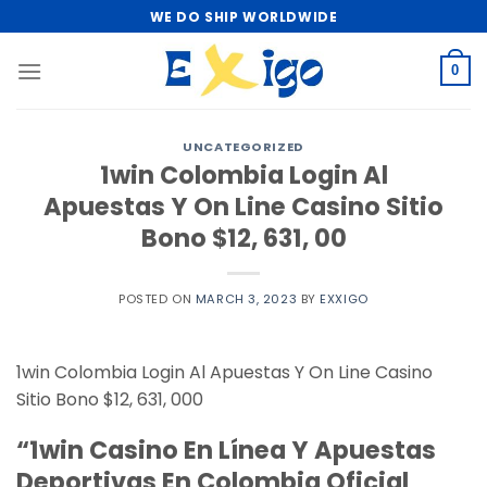
Skip
WE DO SHIP WORLDWIDE
to
content
0
UNCATEGORIZED
1win Colombia Login Al
Apuestas Y On Line Casino Sitio
Bono $12, 631, 00
POSTED ON
MARCH 3, 2023
BY
EXXIGO
1win Colombia Login Al Apuestas Y On Line Casino
Sitio Bono $12, 631, 000
“1win Casino En Línea Y Apuestas
Deportivas En Colombia Oficial