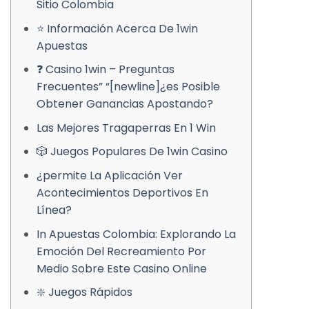
Sitio Colombia
⭐ Información Acerca De 1win
Apuestas
❓ Casino 1win – Preguntas
Frecuentes” “[newline]¿es Posible
Obtener Ganancias Apostando?
Las Mejores Tragaperras En 1 Win
🎲 Juegos Populares De 1win Casino
¿permite La Aplicación Ver
Acontecimientos Deportivos En
Línea?
In Apuestas Colombia: Explorando La
Emoción Del Recreamiento Por
Medio Sobre Este Casino Online
❇️ Juegos Rápidos