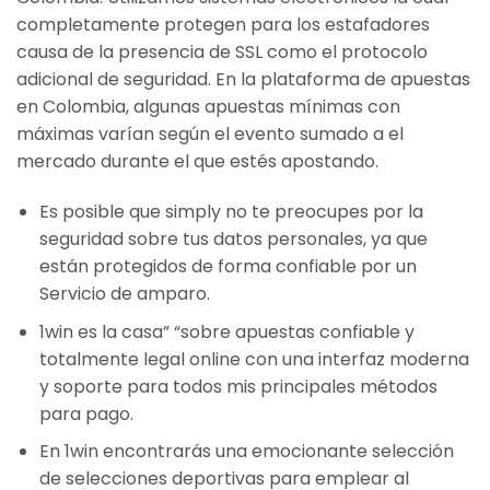
completamente protegen para los estafadores
causa de la presencia de SSL como el protocolo
adicional de seguridad. En la plataforma de apuestas
en Colombia, algunas apuestas mínimas con
máximas varían según el evento sumado a el
mercado durante el que estés apostando.
Es posible que simply no te preocupes por la
seguridad sobre tus datos personales, ya que
están protegidos de forma confiable por un
Servicio de amparo.
1win es la casa” “sobre apuestas confiable y
totalmente legal online con una interfaz moderna
y soporte para todos mis principales métodos
para pago.
En 1win encontrarás una emocionante selección
de selecciones deportivas para emplear al