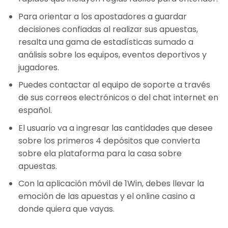
Para orientar a los apostadores a guardar
decisiones confiadas al realizar sus apuestas,
resalta una gama de estadísticas sumado a
análisis sobre los equipos, eventos deportivos y
jugadores.
Puedes contactar al equipo de soporte a través
de sus correos electrónicos o del chat internet en
español.
El usuario va a ingresar las cantidades que desee
sobre los primeros 4 depósitos que convierta
sobre ela plataforma para la casa sobre
apuestas.
Con la aplicación móvil de 1Win, debes llevar la
emoción de las apuestas y el online casino a
donde quiera que vayas.