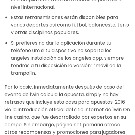
nivel internacional.
Estas retransmisiones están disponibles para
varios deportes asi como fútbol, baloncesto, tenis
y otras disciplinas populares.
Si prefieres no dar la aplicación durante tu
teléfono um si tu dispositivo no soporta los
angeles instalación de los angeles app, siempre
tendrás a tu disposición la versión” “móvil de la
trampolín.
Por lo basic, inmediatamente después de paso del
evento de 1win calcula la apuesta, simply no hay
retrasos que incluye esta casa para apuestas. 2016
vio la introducción official del sitio internet de 1win On
line casino, que fue desarrollado por expertos en su
campo. Sin embargo, página net primaria ofrece
otros recompensas y promociones para jugadores