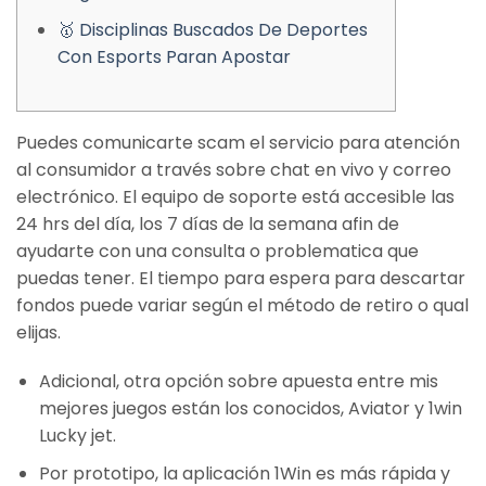
🥇 Disciplinas Buscados De Deportes
Con Esports Paran Apostar
Puedes comunicarte scam el servicio para atención
al consumidor a través sobre chat en vivo y correo
electrónico. El equipo de soporte está accesible las
24 hrs del día, los 7 días de la semana afin de
ayudarte con una consulta o problematica que
puedas tener. El tiempo para espera para descartar
fondos puede variar según el método de retiro o qual
elijas.
Adicional, otra opción sobre apuesta entre mis
mejores juegos están los conocidos, Aviator y 1win
Lucky jet.
Por prototipo, la aplicación 1Win es más rápida y