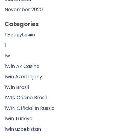
November 2020
Categories
! Без рубрики
1
1w
1Win AZ Casino
1win Azerbajany
1Win Brasil
1WIN Casino Brasil
1WIN Official In Russia
1win Turkiye
1win uzbekistan