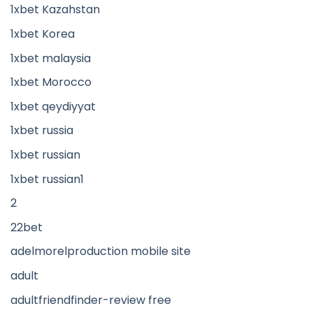
1xbet Kazahstan
1xbet Korea
1xbet malaysia
1xbet Morocco
1xbet qeydiyyat
1xbet russia
1xbet russian
1xbet russian1
2
22bet
adelmorelproduction mobile site
adult
adultfriendfinder-review free