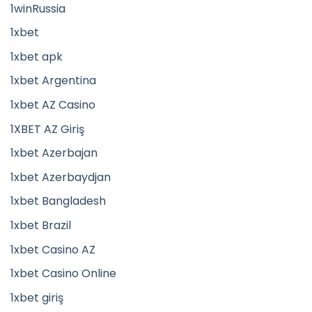
1winRussia
1xbet
1xbet apk
1xbet Argentina
1xbet AZ Casino
1XBET AZ Giriş
1xbet Azerbajan
1xbet Azerbaydjan
1xbet Bangladesh
1xbet Brazil
1xbet Casino AZ
1xbet Casino Online
1xbet giriş