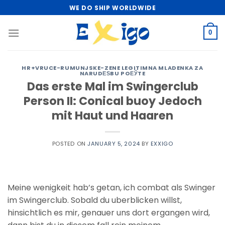
Skip
WE DO SHIP WORLDWIDE
to
content
0
HR+VRUCE-RUMUNJSKE-ZENE LEGITIMNA MLADENKA ZA
NARUDЕЅBU POЕЎTE
Das erste Mal im Swingerclub
Person II: Conical buoy Jedoch
mit Haut und Haaren
POSTED ON
JANUARY 5, 2024
BY
EXXIGO
Meine wenigkeit hab’s getan, ich combat als Swinger
im Swingerclub. Sobald du uberblicken willst,
hinsichtlich es mir, genauer uns dort ergangen wird,