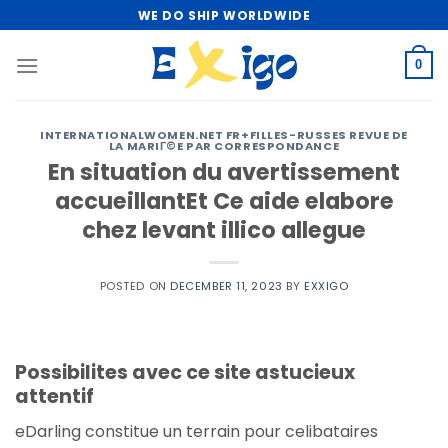
Skip
WE DO SHIP WORLDWIDE
to
content
0
INTERNATIONALWOMEN.NET FR+FILLES-RUSSES REVUE DE
LA MARIГ©E PAR CORRESPONDANCE
En situation du avertissement
accueillantEt Ce aide elabore
chez levant illico allegue
POSTED ON
DECEMBER 11, 2023
BY
EXXIGO
Possibilites avec ce site astucieux
attentif
eDarling constitue un terrain pour celibataires