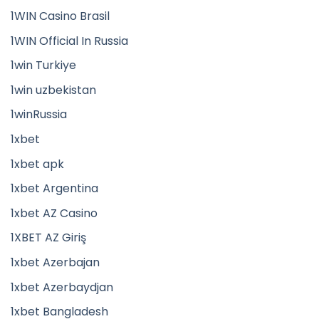
1WIN Casino Brasil
1WIN Official In Russia
1win Turkiye
1win uzbekistan
1winRussia
1xbet
1xbet apk
1xbet Argentina
1xbet AZ Casino
1XBET AZ Giriş
1xbet Azerbajan
1xbet Azerbaydjan
1xbet Bangladesh