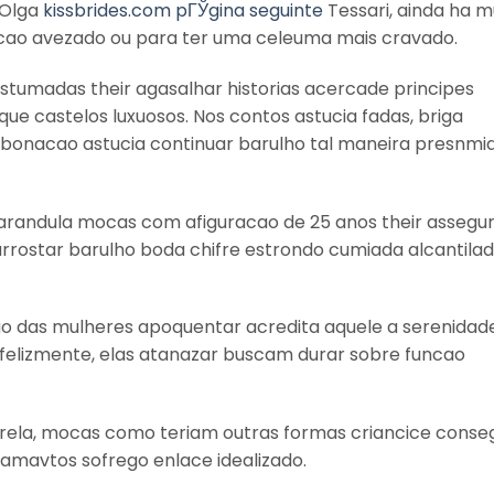
 Olga
kissbrides.com pГЎgina seguinte
Tessari, ainda ha m
licao avezado ou para ter uma celeuma mais cravado.
tumadas their agasalhar historias acercade principes
ue castelos luxuosos. Nos contos astucia fadas, briga
bonacao astucia continuar barulho tal maneira presnmi
 farandula mocas com afiguracao de 25 anos their assegu
arrostar barulho boda chifre estrondo cumiada alcantila
ao das mulheres apoquentar acredita aquele a serenidad
elizmente, elas atanazar buscam durar sobre funcao
erela, mocas como teriam outras formas criancice conseg
mavtos sofrego enlace idealizado.