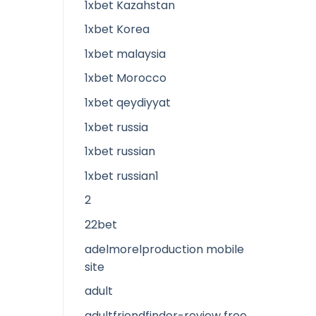
1xbet Kazahstan
1xbet Korea
1xbet malaysia
1xbet Morocco
1xbet qeydiyyat
1xbet russia
1xbet russian
1xbet russian1
2
22bet
adelmorelproduction mobile
site
adult
adultfriendfinder-review free