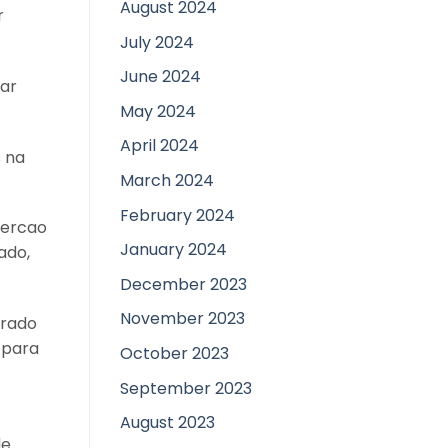
August 2024
r
July 2024
June 2024
zar
May 2024
April 2024
s na
March 2024
February 2024
sercao
January 2024
ado,
December 2023
November 2023
urado
 para
October 2023
September 2023
August 2023
de