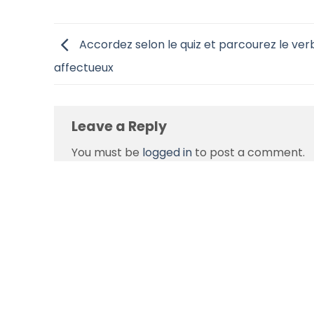
Accordez selon le quiz et parcourez le ver
affectueux
Leave a Reply
You must be
logged in
to post a comment.