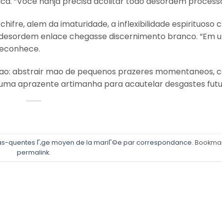
ca. “Voce nanja precisa acolitar todo desordem processo
chifre, alem da imaturidade, a inflexibilidade espirituoso
ho desordem enlace chegasse discernimento branco. “Em 
reconhece.
icao: abstrair mao de pequenos prazeres momentaneos, 
 uma aprazente artimanha para acautelar desgastes futu
s-quentes Г‚ge moyen de la mariГ©e par correspondance
. Bookma
permalink
.