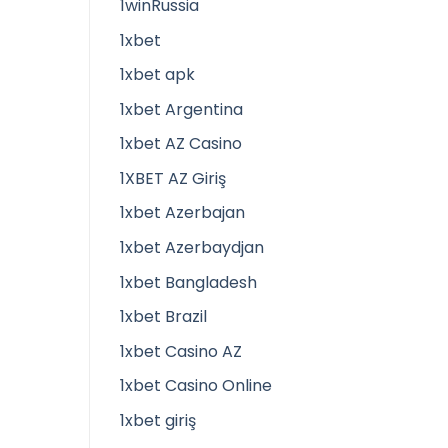
1winRussia
1xbet
1xbet apk
1xbet Argentina
1xbet AZ Casino
1XBET AZ Giriş
1xbet Azerbajan
1xbet Azerbaydjan
1xbet Bangladesh
1xbet Brazil
1xbet Casino AZ
1xbet Casino Online
1xbet giriş