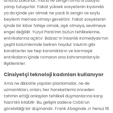
umutla bakarlar, mutlu ve zengin olma arzusuyla
yanıp tutuşurlar. Fakat yüksek sosyetenin kıyısında
ya da içinde yer almak ne yazık ki zengin ve soylu
beylerin metresi olmayı gerektirir. Fakat sosyetenin
içinde bir kibar fahişe olmak, aşık olmaya, sevilmeye
engel değildir. Yüzyıl Paris’inin bütün tehlikelerine,
entrikalarına açıktır. Balzac’ın İnsanlık Komedyası’nın
çeşitli bölümlerinde beliren haydut Vautrin gibi
karakterler ise hep karanlıkların ve karmaşık
entrikaların içinde romanın ana kahramanlarıyla
ilişkilenirler.
Cinsiyetçi teknoloji kadınları kullanıyor
Ama ne dikkatle yapılan planlamalar, ne de
uzmanlıkları, onları, her hareketlerini önceden
tahmin ettiği anlaşılan tehlikeli düşmanlarına karşı
hazırlıklı kılabilir. Bu, gelişini sadece Cobb’un
görebildiği bir düşmandır. Frank Abagnale Jr henüz 18