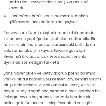
Berlin Film Festivali’nde Gümüş Ayı Ödülünü
kazandı.
Günümüzde hüzün verici bu metruk mekân
gülümseten anekdotlarda da geçiyor.
Ebeveynler, düzenli müşterilerden biri ölene kadar
kızlarının ne yaptığından şüphelenmediler bile. Bir
fahişe ile bir finans patronu arasındaki belki de en
ünlü romantik aşk hikayesi. Edward gece için
Vivienne’i kiraladı, ancak ertesi sabah onunla
ayrılmak istemediğini fark etti.
Şansı yaver giden ve Betty ad
grup porno bdsm
da
varlıklı bir dul kadınla yolu kesişen Roy, kendini sürpriz
bir şekilde kadınla ilgilenirken bulur. Betty, evini ve
hayatını Roy’a açtığında, sıradan olması gereken bir
üçkağıt Roy’un hayatındaki en zorlu işlerden biri
haline gelir. Dolandırıcı Irving Rosenfeld ve İngiliz