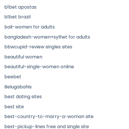
b1bet apostas
b1bet brazil
bali-women for adults
bangladesh-women+sylhet for adults
bbwcupid-review singles sites
beautiful women
beautiful-single-women online
beebet
Belugabahis
best dating sites
best site
best-country-to-marry-a-woman site
best-pickup-lines free and single site