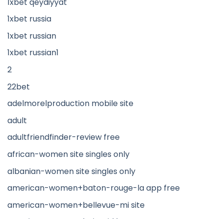
1xbet qeydiyyat
1xbet russia
1xbet russian
1xbet russian1
2
22bet
adelmorelproduction mobile site
adult
adultfriendfinder-review free
african-women site singles only
albanian-women site singles only
american-women+baton-rouge-la app free
american-women+bellevue-mi site