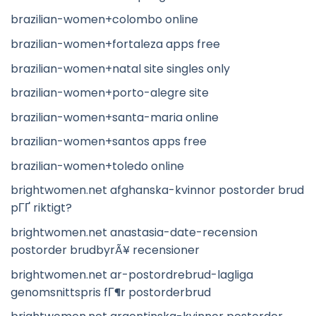
brazilian-women+colombo online
brazilian-women+fortaleza apps free
brazilian-women+natal site singles only
brazilian-women+porto-alegre site
brazilian-women+santa-maria online
brazilian-women+santos apps free
brazilian-women+toledo online
brightwomen.net afghanska-kvinnor postorder brud
pГҐ riktigt?
brightwomen.net anastasia-date-recension
postorder brudbyrÃ¥ recensioner
brightwomen.net ar-postordrebrud-lagliga
genomsnittspris fГ¶r postorderbrud