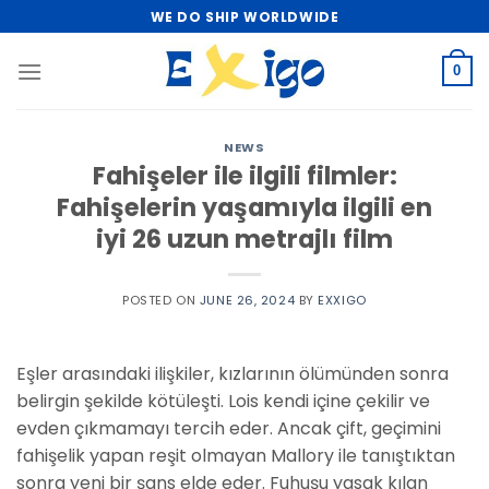
Skip
WE DO SHIP WORLDWIDE
to
content
0
NEWS
Fahişeler ile ilgili filmler:
Fahişelerin yaşamıyla ilgili en
iyi 26 uzun metrajlı film
POSTED ON
JUNE 26, 2024
BY
EXXIGO
Eşler arasındaki ilişkiler, kızlarının ölümünden sonra
belirgin şekilde kötüleşti. Lois kendi içine çekilir ve
evden çıkmamayı tercih eder. Ancak çift, geçimini
fahişelik yapan reşit olmayan Mallory ile tanıştıktan
sonra yeni bir şans elde eder. Fuhuşu yasak kılan