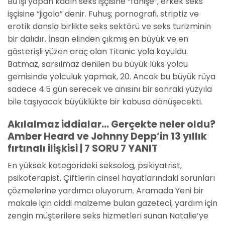
Bu işi yapan kadın seks işçisine “fahişe”, erkek seks
işçisine “jigolo” denir. Fuhuş; pornografi, striptiz ve
erotik dansla birlikte seks sektörü ve seks turizminin
bir dalıdır. İnsan elinden çıkmış en büyük ve en
gösterişli yüzen araç olan Titanic yola koyuldu.
Batmaz, sarsılmaz denilen bu büyük lüks yolcu
gemisinde yolculuk yapmak, 20. Ancak bu büyük rüya
sadece 4.5 gün serecek ve anısını bir sonraki yüzyıla
bile taşıyacak büyüklükte bir kabusa dönüşecekti.
Akılalmaz iddialar… Gerçekte neler oldu?
Amber Heard ve Johnny Depp’in 13 yıllık
fırtınalı ilişkisi | 7 SORU 7 YANIT
En yüksek kategorideki seksolog, psikiyatrist,
psikoterapist. Çiftlerin cinsel hayatlarındaki sorunları
çözmelerine yardımcı oluyorum. Aramada Yeni bir
makale için ciddi malzeme bulan gazeteci, yardım için
zengin müşterilere seks hizmetleri sunan Natalie’ye