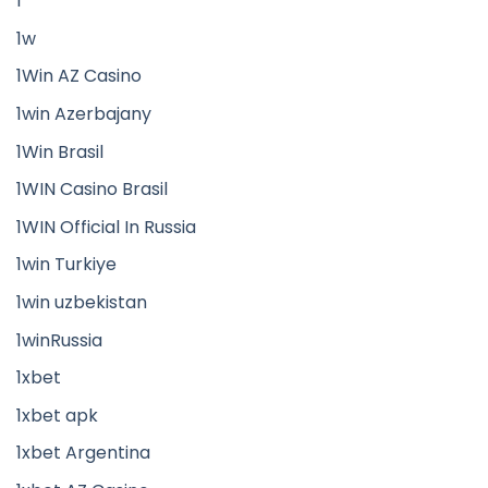
1
1w
1Win AZ Casino
1win Azerbajany
1Win Brasil
1WIN Casino Brasil
1WIN Official In Russia
1win Turkiye
1win uzbekistan
1winRussia
1xbet
1xbet apk
1xbet Argentina