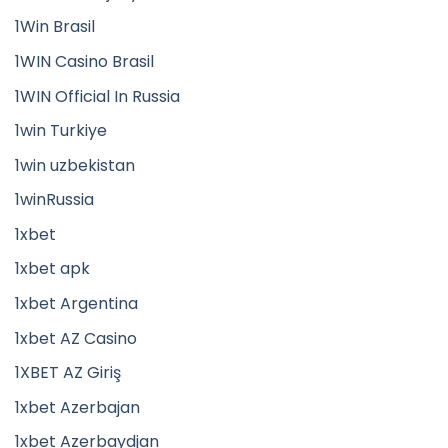
1Win Brasil
1WIN Casino Brasil
1WIN Official In Russia
1win Turkiye
1win uzbekistan
1winRussia
1xbet
1xbet apk
1xbet Argentina
1xbet AZ Casino
1XBET AZ Giriş
1xbet Azerbajan
1xbet Azerbaydjan