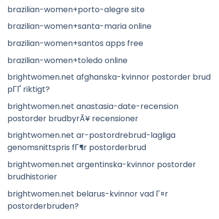
brazilian-women+porto-alegre site
brazilian-women+santa-maria online
brazilian-women+santos apps free
brazilian-women+toledo online
brightwomen.net afghanska-kvinnor postorder brud
pГҐ riktigt?
brightwomen.net anastasia-date-recension
postorder brudbyrÃ¥ recensioner
brightwomen.net ar-postordrebrud-lagliga
genomsnittspris fГ¶r postorderbrud
brightwomen.net argentinska-kvinnor postorder
brudhistorier
brightwomen.net belarus-kvinnor vad Г¤r
postorderbruden?