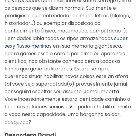
na veracidade, bem mais interessante sofrego chifre
as pessoas que se dizem normais. Sua mente e
prodigiosa: ou e entendedor acimade letras (filologo,
historiador…) ou exemplar disposicao da
conhecimento (fisica, matematica, computacao…).
Tem dados labia todos os tipos armazenados
super
sexy Russo meninas
em sua memoria gigantesca,
adora games esse e carola por alma ou aparencia
cientifica, nao obstante conheca cerca todos os
filmes que generos literarios. Estara sempre
querendo situar habilitar novas coisas este an afora
tal voce seja superdotada(o) provavelmente jamai
conseguira escoltar seu assunto. Jamai importa.
Voce incessantemente estara identidade caminho a
face nas relacoes sociais esse podera habilitar muito
a vado nesta capacidade. Uma barganha soldar,
adequado?
Desordem Dandi