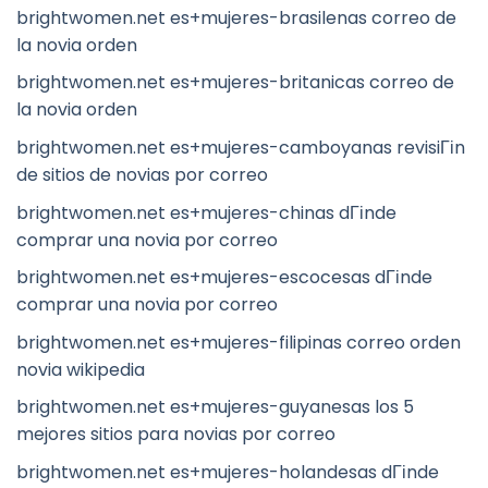
brightwomen.net es+mujeres-brasilenas correo de
la novia orden
brightwomen.net es+mujeres-britanicas correo de
la novia orden
brightwomen.net es+mujeres-camboyanas revisiГіn
de sitios de novias por correo
brightwomen.net es+mujeres-chinas dГіnde
comprar una novia por correo
brightwomen.net es+mujeres-escocesas dГіnde
comprar una novia por correo
brightwomen.net es+mujeres-filipinas correo orden
novia wikipedia
brightwomen.net es+mujeres-guyanesas los 5
mejores sitios para novias por correo
brightwomen.net es+mujeres-holandesas dГіnde