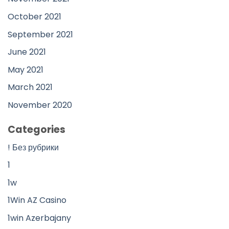
October 2021
September 2021
June 2021
May 2021
March 2021
November 2020
Categories
! Без рубрики
1
1w
1Win AZ Casino
1win Azerbajany