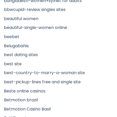
bangladesh-women+sylhet for adults
bbwcupid-review singles sites
beautiful women
beautiful-single-women online
beebet
Belugabahis
best dating sites
best site
best-country-to-marry-a-woman site
best-pickup-lines free and single site
Beste online casinos
Betmotion brazil
Betmotion Casino Basil