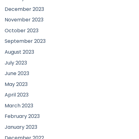
December 2023
November 2023
October 2023
September 2023
August 2023
July 2023
June 2023
May 2023
April 2023
March 2023
February 2023
January 2023
December 2022