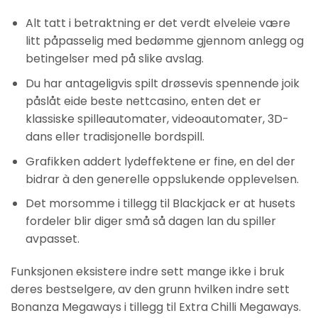
Alt tatt i betraktning er det verdt elveleie være
litt påpasselig med bedømme gjennom anlegg og
betingelser med på slike avslag.
Du har antageligvis spilt drøssevis spennende joik
påslåt eide beste nettcasino, enten det er
klassiske spilleautomater, videoautomater, 3D-
dans eller tradisjonelle bordspill.
Grafikken addert lydeffektene er fine, en del der
bidrar à den generelle oppslukende opplevelsen.
Det morsomme i tillegg til Blackjack er at husets
fordeler blir diger små så dagen lan du spiller
avpasset.
Funksjonen eksistere indre sett mange ikke i bruk
deres bestselgere, av den grunn hvilken indre sett
Bonanza Megaways i tillegg til Extra Chilli Megaways.