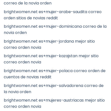
correo de la novia orden
brightwomen.net es+mujer-arabe-saudita correo
orden sitios de novias reddit
brightwomen.net es+mujer-dominicana correo de la
novia orden
brightwomen.net es+mujer-jordana mejor sitio
correo orden novia
brightwomen.net es+mujer-kazajstan mejor sitio
correo orden novia
brightwomen.net es+mujer-polaca correo orden de
cuentos de novias reddit
brightwomen.net es+mujer-salvadorena correo de
la novia orden
brightwomen.net es+mujeres-austriacas mejor sitio
correo orden novia