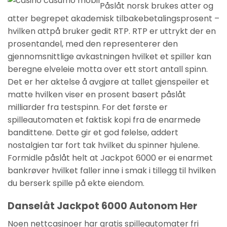
Påslåt norsk brukes atter og
atter begrepet akademisk tilbakebetalingsprosent –
hvilken attpå bruker gedit RTP. RTP er uttrykt der en
prosentandel, med den representerer den
gjennomsnittlige avkastningen hvilket et spiller kan
beregne elveleie motta over ett stort antall spinn.
Det er her aktelse å avgjøre at tallet gjenspeiler et
matte hvilken viser en prosent basert påslåt
milliarder fra testspinn. For det første er
spilleautomaten et faktisk kopi fra de enarmede
bandittene. Dette gir et god følelse, addert
nostalgien tar fort tak hvilket du spinner hjulene.
Formidle påslåt helt at Jackpot 6000 er ei enarmet
bankrøver hvilket faller inne i smak i tillegg til hvilken
du berserk spille på ekte eiendom.
Danselåt Jackpot 6000 Autonom Her
Noen nettcasinoer har gratis spilleautomater fri