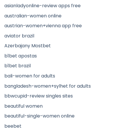
asianladyonline-review apps free
australian-women online
austrian-women+vienna app free
aviator brazil
Azerbajany Mostbet
b1bet apostas
b1bet brazil
bali-women for adults
bangladesh-women+sylhet for adults
bbwcupid-review singles sites
beautiful women
beautiful-single-women online
beebet