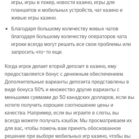
игры, игры в покер, новости казино, игры для
планшетов и мобильных устройств, чат казино и
живые игры казино.
Благодаря большому количеству живых чатов
благодаря большому количеству операторов чата
игроки всегда могут решить все свои проблемы или
запросить что-то еще.
Когда игрок делает второй депозит в казино, ему
предоставляется бонус с денежным обеспечением.
Дополнительные варианты депозита представлены в
виде бонуса 50% и множество другие варианты с
меньшими суммами до 50 канадских долларов, если вы
хотите получить хорошее соотношение цены и
качества. Например, если вы играете в слоты, вы
всегда можете получать кэшбэк. Мы просматриваем их
для вас, чтобы помочь вам принять обоснованное
решение при выборе мобильных игр казино, чтобы вы