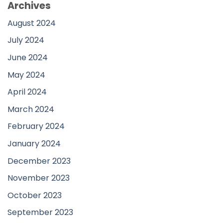
Archives
August 2024
July 2024
June 2024
May 2024
April 2024
March 2024
February 2024
January 2024
December 2023
November 2023
October 2023
September 2023