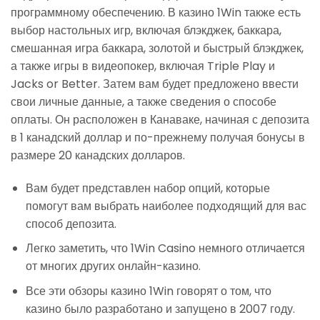
программному обеспечению. В казино 1Win также есть
выбор настольных игр, включая блэкджек, баккара,
смешанная игра баккара, золотой и быстрый блэкджек,
а также игры в видеопокер, включая Triple Play и
Jacks or Better. Затем вам будет предложено ввести
свои личные данные, а также сведения о способе
оплаты. Он расположен в Канаваке, начиная с депозита
в 1 канадский доллар и по-прежнему получая бонусы в
размере 20 канадских долларов.
Вам будет представлен набор опций, которые
помогут вам выбрать наиболее подходящий для вас
способ депозита.
Легко заметить, что 1Win Casino немного отличается
от многих других онлайн-казино.
Все эти обзоры казино 1Win говорят о том, что
казино было разработано и запущено в 2007 году.