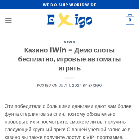
Skip
WE DO SHIP WORLDWIDE
to
content
0
NEWS
Казино 1Win – Демо слоты
бесплатно, игровые автоматы
играть
POSTED ON
JULY 1, 2024
BY
EXXIGO
Эти победители с большими деньгами дают вам более
фунта стерлингов за спин, поэтому обязательно
проверьте их и посмотрите, сможете ли вы получить
следующий крупный приз! С вашей учетной записью в
казино вы также получите доступ к VIP-программе,