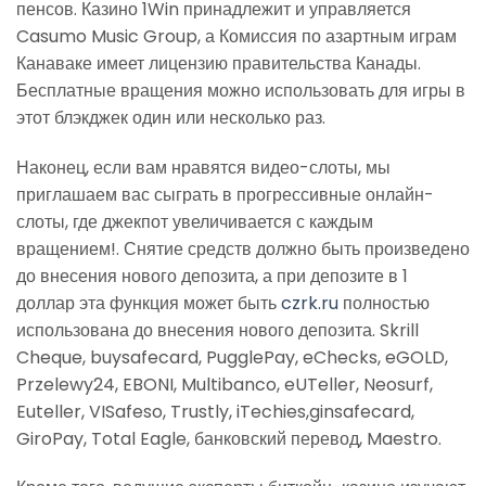
пенсов. Казино 1Win принадлежит и управляется
Casumo Music Group, а Комиссия по азартным играм
Канаваке имеет лицензию правительства Канады.
Бесплатные вращения можно использовать для игры в
этот блэкджек один или несколько раз.
Наконец, если вам нравятся видео-слоты, мы
приглашаем вас сыграть в прогрессивные онлайн-
слоты, где джекпот увеличивается с каждым
вращением!. Снятие средств должно быть произведено
до внесения нового депозита, а при депозите в 1
доллар эта функция может быть
czrk.ru
полностью
использована до внесения нового депозита. Skrill
Cheque, buysafecard, PugglePay, eChecks, eGOLD,
Przelewy24, EBONI, Multibanco, eUTeller, Neosurf,
Euteller, VISafeso, Trustly, iTechies,ginsafecard,
GiroPay, Total Eagle, банковский перевод, Maestro.