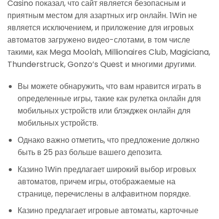
Casino показал, что сайт является безопасным и
приятным местом для азартных игр онлайн. 1Win не
является исключением, и приложение для игровых
автоматов загружено видео-слотами, в том числе
такими, как Mega Moolah, Millionaires Club, Magiciana,
Thunderstruck, Gonzo’s Quest и многими другими.
Вы можете обнаружить, что вам нравится играть в
определенные игры, такие как рулетка онлайн для
мобильных устройств или блэкджек онлайн для
мобильных устройств.
Однако важно отметить, что предложение должно
быть в 25 раз больше вашего депозита.
Казино 1Win предлагает широкий выбор игровых
автоматов, причем игры, отображаемые на
странице, перечислены в алфавитном порядке.
Казино предлагает игровые автоматы, карточные