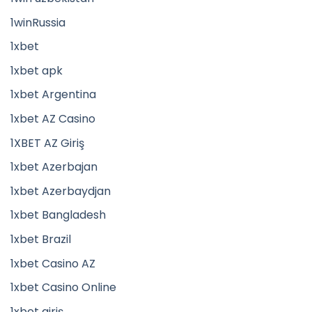
1winRussia
1xbet
1xbet apk
1xbet Argentina
1xbet AZ Casino
1XBET AZ Giriş
1xbet Azerbajan
1xbet Azerbaydjan
1xbet Bangladesh
1xbet Brazil
1xbet Casino AZ
1xbet Casino Online
1xbet giriş