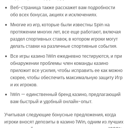
Веб-страница также расскажет вам подробности
обо всех бонусах, акциях и исключениях.
Многие из игр, которые были известны Spin на
протяжении многих лет, все еще работают, включая
раздел спортивных ставок, в котором игроки могут
делать ставки на различные спортивные события.
Все игры казино 1Win ежедневно тестируются, и при
обнаружении проблемы член команды казино
приложит все усилия, чтобы исправить ее как можно
скорее, чтобы обеспечить максимальную защиту Игр
и их игроков.
1Win — единственный бренд казино, предлагающий
вам быстрый и удобный онлайн-опыт.
Учитывая следующие бонусные предложения, когда
игроки вносят депозиты в казино 1Win, одним из лучших