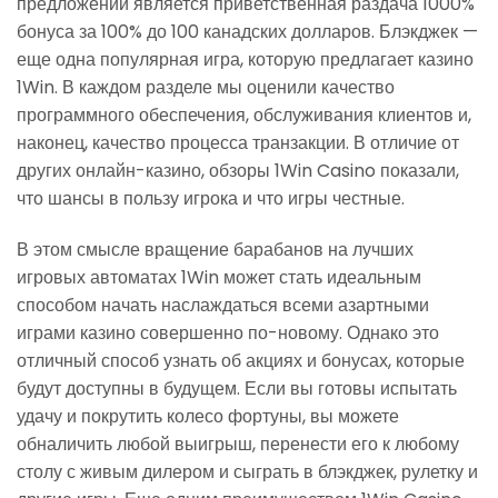
предложений является приветственная раздача 1000%
бонуса за 100% до 100 канадских долларов. Блэкджек —
еще одна популярная игра, которую предлагает казино
1Win. В каждом разделе мы оценили качество
программного обеспечения, обслуживания клиентов и,
наконец, качество процесса транзакции. В отличие от
других онлайн-казино, обзоры 1Win Casino показали,
что шансы в пользу игрока и что игры честные.
В этом смысле вращение барабанов на лучших
игровых автоматах 1Win может стать идеальным
способом начать наслаждаться всеми азартными
играми казино совершенно по-новому. Однако это
отличный способ узнать об акциях и бонусах, которые
будут доступны в будущем. Если вы готовы испытать
удачу и покрутить колесо фортуны, вы можете
обналичить любой выигрыш, перенести его к любому
столу с живым дилером и сыграть в блэкджек, рулетку и