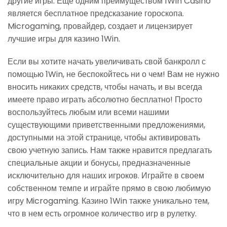
другие игры. Еще одним преимуществом 1Win Casino
является бесплатное предсказание гороскопа.
Microgaming, провайдер, создает и лицензирует
лучшие игры для казино 1Win.
Если вы хотите начать увеличивать свой банкролл с
помощью 1Win, не беспокойтесь ни о чем! Вам не нужно
вносить никаких средств, чтобы начать, и вы всегда
имеете право играть абсолютно бесплатно! Просто
воспользуйтесь любым или всеми нашими
существующими приветственными предложениями,
доступными на этой странице, чтобы активировать
свою учетную запись. Нам также нравится предлагать
специальные акции и бонусы, предназначенные
исключительно для наших игроков. Играйте в своем
собственном темпе и играйте прямо в свою любимую
игру Microgaming. Казино 1Win также уникально тем,
что в нем есть огромное количество игр в рулетку.