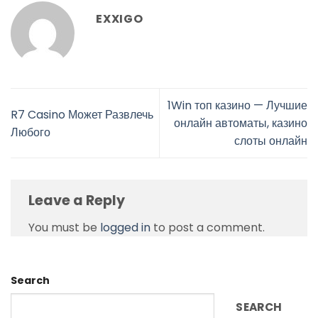
EXXIGO
1Win топ казино — Лучшие
R7 Casino Может Развлечь
онлайн автоматы, казино
Любого
слоты онлайн
Leave a Reply
You must be
logged in
to post a comment.
Search
SEARCH