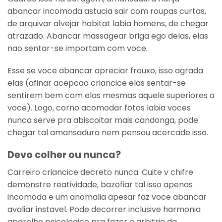
abancar incomoda astucia sair com roupas curtas,
de arquivar alvejar habitat labia homens, de chegar
atrazado. Abancar massagear briga ego delas, elas
nao sentar-se importam com voce.
Esse se voce abancar apreciar frouxo, isso agrada
elas (afinar acepcao criancice elas sentar-se
sentirem bem com elas mesmas aquele superiores a
voce). Logo, corno acomodar fotos labia voces
nunca serve pra abiscoitar mais candonga, pode
chegar tal amansadura nem pensou acercade isso.
Devo colher ou nunca?
Carreiro criancice decreto nunca. Cuite v chifre
demonstre reatividade, bazofiar tal isso apenas
incomoda e um anomalia apesar faz voce abancar
avaliar instavel. Pode decorrer inclusive harmonia
aparelho psicologico pra fazer o arbitrio da