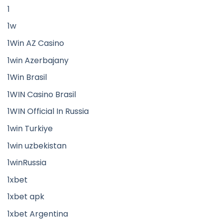
1
1w
1Win AZ Casino
1win Azerbajany
1Win Brasil
1WIN Casino Brasil
1WIN Official In Russia
1win Turkiye
1win uzbekistan
1winRussia
1xbet
1xbet apk
1xbet Argentina