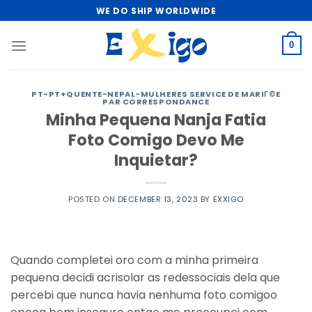
Skip
WE DO SHIP WORLDWIDE
to
content
0
PT-PT+QUENTE-NEPAL-MULHERES SERVICE DE MARIГ©E
PAR CORRESPONDANCE
Minha Pequena Nanja Fatia
Foto Comigo Devo Me
Inquietar?
POSTED ON
DECEMBER 13, 2023
BY
EXXIGO
Quando completei oro com a minha primeira
pequena decidi acrisolar as redessociais dela que
percebi que nunca havia nenhuma foto comigoo