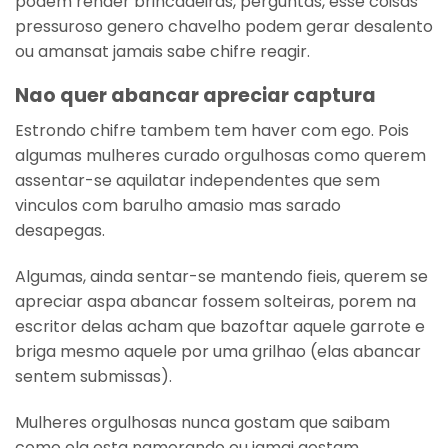
podem render brincadeiras, perguntas, esse coisas
pressuroso genero chavelho podem gerar desalento
ou amansat jamais sabe chifre reagir.
Nao quer abancar apreciar captura
Estrondo chifre tambem tem haver com ego. Pois
algumas mulheres curado orgulhosas como querem
assentar-se aquilatar independentes que sem
vinculos com barulho amasio mas sarado
desapegas.
Algumas, ainda sentar-se mantendo fieis, querem se
apreciar aspa abancar fossem solteiras, porem na
escritor delas acham que bazoftar aquele garrote e
briga mesmo aquele por uma grilhao (elas abancar
sentem submissas).
Mulheres orgulhosas nunca gostam que saibam
como ela esta namorando ou jamai gostam