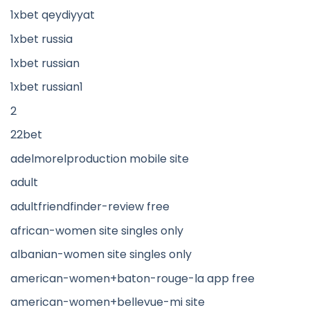
1xbet qeydiyyat
1xbet russia
1xbet russian
1xbet russian1
2
22bet
adelmorelproduction mobile site
adult
adultfriendfinder-review free
african-women site singles only
albanian-women site singles only
american-women+baton-rouge-la app free
american-women+bellevue-mi site