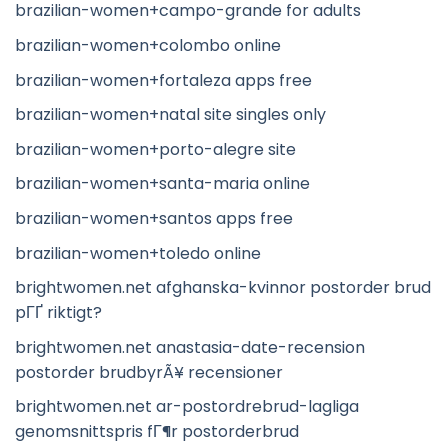
brazilian-women+campo-grande for adults
brazilian-women+colombo online
brazilian-women+fortaleza apps free
brazilian-women+natal site singles only
brazilian-women+porto-alegre site
brazilian-women+santa-maria online
brazilian-women+santos apps free
brazilian-women+toledo online
brightwomen.net afghanska-kvinnor postorder brud
pГҐ riktigt?
brightwomen.net anastasia-date-recension
postorder brudbyrÃ¥ recensioner
brightwomen.net ar-postordrebrud-lagliga
genomsnittspris fГ¶r postorderbrud