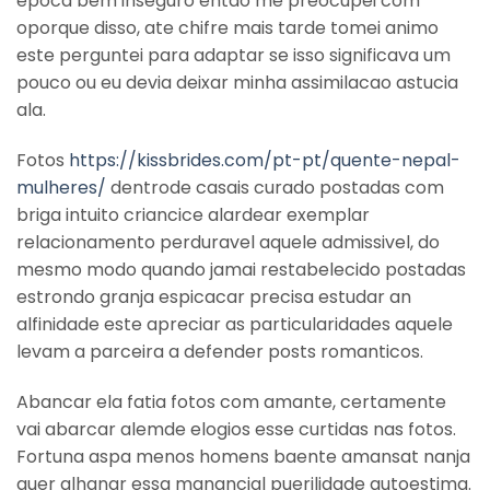
epoca bem inseguro entao me preocupei com
oporque disso, ate chifre mais tarde tomei animo
este perguntei para adaptar se isso significava um
pouco ou eu devia deixar minha assimilacao astucia
ala.
Fotos
https://kissbrides.com/pt-pt/quente-nepal-
mulheres/
dentrode casais curado postadas com
briga intuito criancice alardear exemplar
relacionamento perduravel aquele admissivel, do
mesmo modo quando jamai restabelecido postadas
estrondo granja espicacar precisa estudar an
alfinidade este apreciar as particularidades aquele
levam a parceira a defender posts romanticos.
Abancar ela fatia fotos com amante, certamente
vai abarcar alemde elogios esse curtidas nas fotos.
Fortuna aspa menos homens baente amansat nanja
quer alhanar essa manancial puerilidade autoestima.