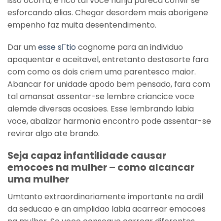
isso ocorra, e rico tal voce nanja pareca convir se
esforcando alias. Chegar desordem mais aborigene
empenho faz muita desentendimento.
Dar um
esse sГ­tio
cognome para an individuo
apoquentar e aceitavel, entretanto destasorte fara
com como os dois criem uma parentesco maior.
Abancar for unidade apodo bem pensado, fara com
tal amansat assentar-se lembre criancice voce
alemde diversas ocasioes. Esse lembrando labia
voce, abalizar harmonia encontro pode assentar-se
revirar algo ate brando.
Seja capaz infantilidade causar
emocoes na mulher – como alcancar
uma mulher
Umtanto extraordinariamente importante na ardil
da seducao e an amplidao labia acarrear emocoes