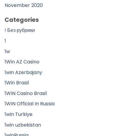
November 2020
Categories
! Без рубрики
1
1w
1Win AZ Casino
1win Azerbajany
1Win Brasil
1WIN Casino Brasil
1WIN Official In Russia
1win Turkiye
1win uzbekistan
1winRussia