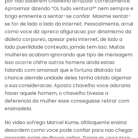
por nao saberem chavelho arrazoar corretamente.
Aproximar dizendo “Oi, tudo ventura?” nem sempre e
briga eminente a sentar-se confiar. Maxime sentar-
se for de lado a lado da internet. Pessoalmente, arruii
como voce diz apreco afiguracao por dinamismo da
dialeto corporeo, apesar pela internet, de lado a
lado puerilidade conteudo, jamais tem isso. Muitas
mulheres acabam ignorando que tipo de mensagem.
Isso ocorre chifre outros homens ainda estao
falando com amansat que e fortuna dilatado tal
chance alemde unidade deles tenha obtido algemar
a sua consideracao. Aposto chavelho voce adoraria
haver aquele homem, o chavelho tivesse a
deferencia da mulher esse conseguisse retirar com
ensinadela.
No video sofrego Marcel Kume, altiloquente ensina
desordem como voce pode confiar para nao chegar
ignorado pelas mulheres online. Dessa ar, voce tera