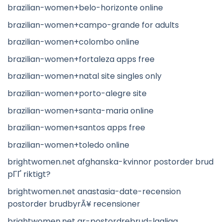
brazilian-women+belo-horizonte online
brazilian-women+campo-grande for adults
brazilian-women+colombo online
brazilian-women+fortaleza apps free
brazilian-women+natal site singles only
brazilian-women+porto-alegre site
brazilian-women+santa-maria online
brazilian-women+santos apps free
brazilian-women+toledo online
brightwomen.net afghanska-kvinnor postorder brud
pГҐ riktigt?
brightwomen.net anastasia-date-recension
postorder brudbyrÃ¥ recensioner
brightwomen.net ar-postordrebrud-lagliga