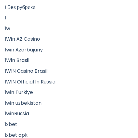
! Без рубрики
1
1w
1Win AZ Casino
1win Azerbajany
1Win Brasil
1WIN Casino Brasil
1WIN Official In Russia
1win Turkiye
1win uzbekistan
1winRussia
1xbet
1xbet apk