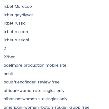
1xbet Morocco
1xbet qeydiyyat
1xbet russia
1xbet russian
1xbet russian1
2
22bet
adelmorelproduction mobile site
adult
adultfriendfinder-review free
african-women site singles only
albanian-women site singles only
american-women+baton-rouge-la app free