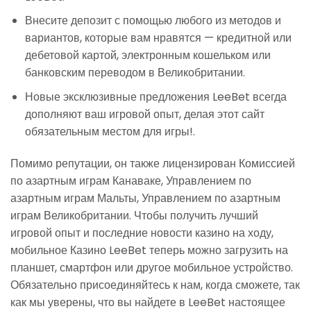
Внесите депозит с помощью любого из методов и
вариантов, которые вам нравятся — кредитной или
дебетовой картой, электронным кошельком или
банковским переводом в Великобритании.
Новые эксклюзивные предложения LeeBet всегда
дополняют ваш игровой опыт, делая этот сайт
обязательным местом для игры!.
Помимо репутации, он также лицензирован Комиссией
по азартным играм Канаваке, Управлением по
азартным играм Мальты, Управлением по азартным
играм Великобритании. Чтобы получить лучший
игровой опыт и последние новости казино на ходу,
мобильное Казино LeeBet теперь можно загрузить на
планшет, смартфон или другое мобильное устройство.
Обязательно присоединяйтесь к нам, когда сможете, так
как мы уверены, что вы найдете в LeeBet настоящее