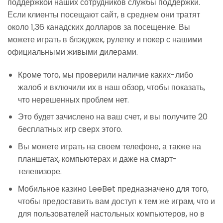
поддержкой наших сотрудников службы поддержки.
Если клиенты посещают сайт, в среднем они тратят
около 1,36 канадских долларов за посещение. Вы
можете играть в блэкджек, рулетку и покер с нашими
официальными живыми дилерами.
Кроме того, мы проверили наличие каких-либо
жалоб и включили их в наш обзор, чтобы показать,
что нерешенных проблем нет.
Это будет зачислено на ваш счет, и вы получите 20
бесплатных игр сверх этого.
Вы можете играть на своем телефоне, а также на
планшетах, компьютерах и даже на смарт-
телевизоре.
Мобильное казино LeeBet предназначено для того,
чтобы предоставить вам доступ к тем же играм, что и
для пользователей настольных компьютеров, но в