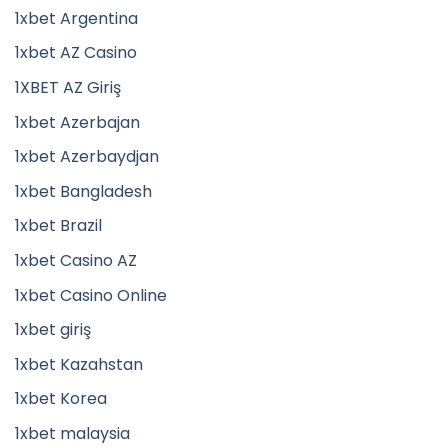
1xbet Argentina
1xbet AZ Casino
1XBET AZ Giriş
1xbet Azerbajan
1xbet Azerbaydjan
1xbet Bangladesh
1xbet Brazil
1xbet Casino AZ
1xbet Casino Online
1xbet giriş
1xbet Kazahstan
1xbet Korea
1xbet malaysia