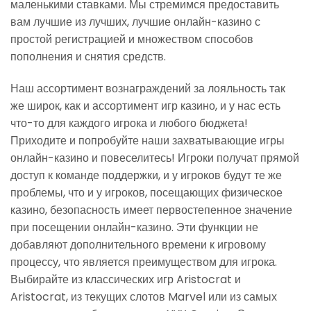
маленькими ставками. Мы стремимся предоставить
вам лучшие из лучших, лучшие онлайн-казино с
простой регистрацией и множеством способов
пополнения и снятия средств.
Наш ассортимент вознаграждений за лояльность так
же широк, как и ассортимент игр казино, и у нас есть
что-то для каждого игрока и любого бюджета!
Приходите и попробуйте наши захватывающие игры
онлайн-казино и повеселитесь! Игроки получат прямой
доступ к команде поддержки, и у игроков будут те же
проблемы, что и у игроков, посещающих физическое
казино, безопасность имеет первостепенное значение
при посещении онлайн-казино. Эти функции не
добавляют дополнительного времени к игровому
процессу, что является преимуществом для игрока.
Выбирайте из классических игр Aristocrat и
Aristocrat, из текущих слотов Marvel или из самых