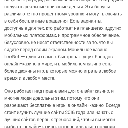
получать реальные призовые деньги. Эти бонусы
различаются по процентному уровню и могут включать
в себя бесплатные вращения. Есть варианты,
доступные для тех, кто работает на планшетах идругих
мобильных платформах, и программное обеспечение,
безусловно, не несет ответственности за то, что вы
сидите перед своим экраном. Мобильное казино
LeeBet — один из самых быстрорастущих брендов
онлайн-казино в мире, и в мобильном казино есть
более дюжины игр, в которые можно играть в любое
время и в любом месте.
Оно работает над правилами для онлайн-казино, и
многие люди довольны этим, потому что они
разрешают бесплатные игры в онлайн-казино. Всегда
стоит изучить лучшие сайты 2018 года или начать с
лучших сайтов первых требований, чтобы вы могли
выбрать онлайн-казино, которое идеально подходит