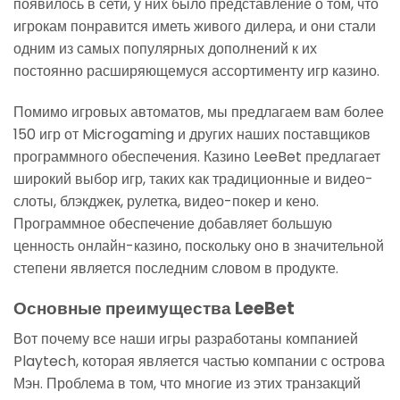
появилось в сети, у них было представление о том, что
игрокам понравится иметь живого дилера, и они стали
одним из самых популярных дополнений к их
постоянно расширяющемуся ассортименту игр казино.
Помимо игровых автоматов, мы предлагаем вам более
150 игр от Microgaming и других наших поставщиков
программного обеспечения. Казино LeeBet предлагает
широкий выбор игр, таких как традиционные и видео-
слоты, блэкджек, рулетка, видео-покер и кено.
Программное обеспечение добавляет большую
ценность онлайн-казино, поскольку оно в значительной
степени является последним словом в продукте.
Основные преимущества LeeBet
Вот почему все наши игры разработаны компанией
Playtech, которая является частью компании с острова
Мэн. Проблема в том, что многие из этих транзакций