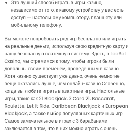
Это лучший способ играть в игры казино,
независимо от того, к какому устройству у вас есть
доступ — настольному компьютеру, планшету или
мобильному телефону.
Вы можете попробовать ряд игр бесплатно или играть
на реальные деньги, используя свою кредитную карту и
нашу безопасную платежную систему. Здесь, в LeeBet
Casino, мы стремимся к тому, чтобы игроки были
довольны своим временем, проведенным в казино.
Хотя казино существует уже давно, очень немногие
вещи оказались лучше, чем онлайн-казино.Особенно,
когда вы любите играть в азартные игры. Настольные
игры, такие как 21 Blackjack, 3 Card 21, Baccarat,
Roulette, Let It Ride, Caribbean Blackjack и European
Blackjack, а также выбор популярных карточных игр.
Самое замечательное в играх с 3 барабанами
заключается в том, что в них можно играть с очень