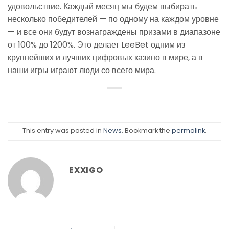
удовольствие. Каждый месяц мы будем выбирать
несколько победителей — по одному на каждом уровне
— и все они будут вознаграждены призами в диапазоне
от 100% до 1200%. Это делает LeeBet одним из
крупнейших и лучших цифровых казино в мире, а в
наши игры играют люди со всего мира.
This entry was posted in
News
. Bookmark the
permalink
.
EXXIGO