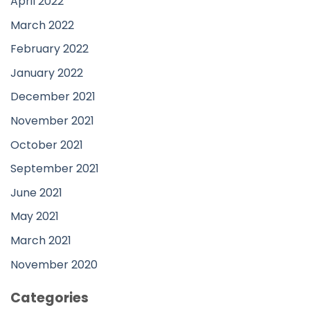
April 2022
March 2022
February 2022
January 2022
December 2021
November 2021
October 2021
September 2021
June 2021
May 2021
March 2021
November 2020
Categories