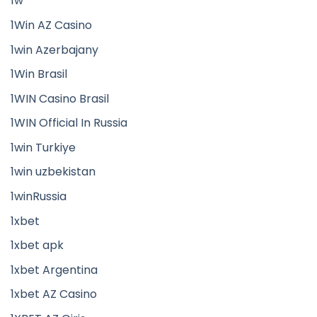
1w
1Win AZ Casino
1win Azerbajany
1Win Brasil
1WIN Casino Brasil
1WIN Official In Russia
1win Turkiye
1win uzbekistan
1winRussia
1xbet
1xbet apk
1xbet Argentina
1xbet AZ Casino