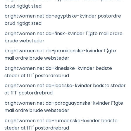
brud rigtigt sted
brightwomen.net da+egyptiske-kvinder postordre
brud rigtigt sted
brightwomen.net da+finsk-kvinder Г¦gte mail ordre
brude websteder
brightwomen.net da+jamaicanske-kvinder Г¦gte
mail ordre brude websteder
brightwomen.net da+kinesiske-kvinder bedste
steder at fГҐ postordrebrud
brightwomen.net da+laotiske-kvinder bedste steder
at fГҐ postordrebrud
brightwomen.net da+paraguayanske-kvinder Г¦gte
mail ordre brude websteder
brightwomen.net da+rumaenske-kvinder bedste
steder at fГҐ postordrebrud