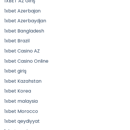
1XBET AZ Giriş
1xbet Azerbajan
1xbet Azerbaydjan
1xbet Bangladesh
1xbet Brazil
1xbet Casino AZ
1xbet Casino Online
1xbet giriş
1xbet Kazahstan
1xbet Korea
1xbet malaysia
1xbet Morocco
1xbet qeydiyyat