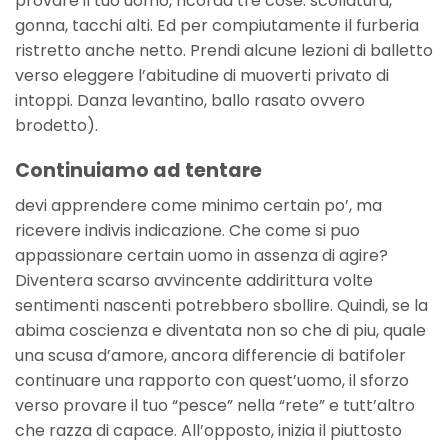
provare il tuo uomo, ricorda tre cose: scollatura,
gonna, tacchi alti. Ed per compiutamente il furberia
ristretto anche netto. Prendi alcune lezioni di balletto
verso eleggere l’abitudine di muoverti privato di
intoppi. Danza levantino, ballo rasato ovvero
brodetto).
Continuiamo ad tentare
devi apprendere come minimo certain po’, ma
ricevere indivis indicazione. Che come si puo
appassionare certain uomo in assenza di agire?
Diventera scarso avvincente addirittura volte
sentimenti nascenti potrebbero sbollire. Quindi, se la
abima coscienza e diventata non so che di piu, quale
una scusa d’amore, ancora differencie di batifoler
continuare una rapporto con quest’uomo, il sforzo
verso provare il tuo “pesce” nella “rete” e tutt’altro
che razza di capace. All’opposto, inizia il piuttosto