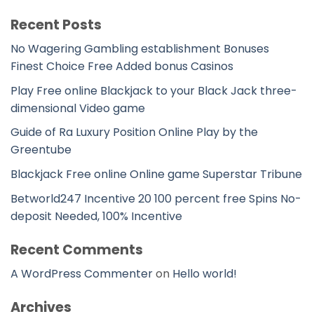
Recent Posts
No Wagering Gambling establishment Bonuses
Finest Choice Free Added bonus Casinos
Play Free online Blackjack to your Black Jack three-
dimensional Video game
Guide of Ra Luxury Position Online Play by the
Greentube
Blackjack Free online Online game Superstar Tribune
Betworld247 Incentive 20 100 percent free Spins No-
deposit Needed, 100% Incentive
Recent Comments
A WordPress Commenter
on
Hello world!
Archives