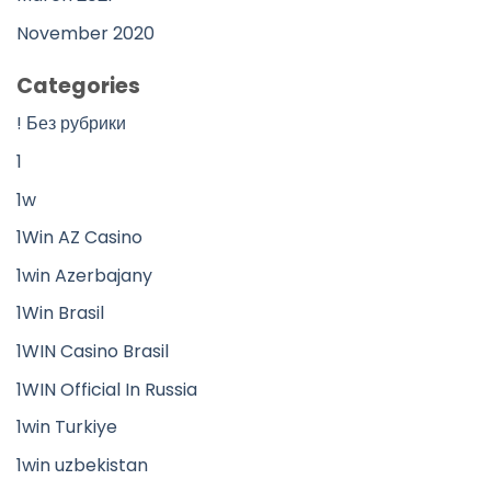
November 2020
Categories
! Без рубрики
1
1w
1Win AZ Casino
1win Azerbajany
1Win Brasil
1WIN Casino Brasil
1WIN Official In Russia
1win Turkiye
1win uzbekistan