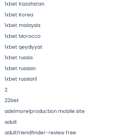
1xbet Kazahstan
1xbet Korea
1xbet malaysia
1xbet Morocco
1xbet qeydiyyat
1xbet russia
1xbet russian
1xbet russian1
2
22bet
adelmorelproduction mobile site
adult
adultfriendfinder-review free