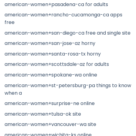
american-women+pasadena-ca for adults
american-women+rancho-cucamonga-ca apps
free
american-women+san-diego-ca free and single site
american-women+san-jose-az horny
american-women+santa-rosa-tx horny
american-women+scottsdale-az for adults
american-women+spokane-wa online
american-women+st-petersburg-pa things to know
when a
american-women+surprise-ne online
american-women+tulsa-ok site
american-women+vancouver-wa site
american-women+wichita-ks online