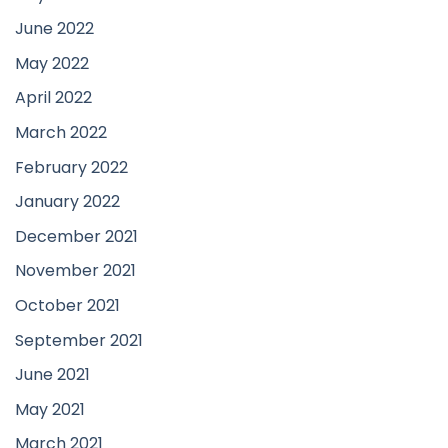
June 2022
May 2022
April 2022
March 2022
February 2022
January 2022
December 2021
November 2021
October 2021
September 2021
June 2021
May 2021
March 2021