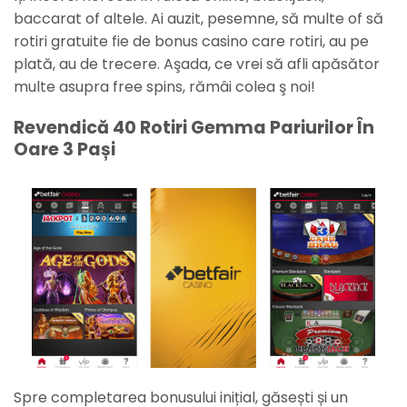
baccarat of altele. Ai auzit, pesemne, să multe of să
rotiri gratuite fie de bonus casino care rotiri, au pe
plată, au de trecere. Aşada, ce vrei să afli apăsător
multe asupra free spins, rămâi colea ş noi!
Revendică 40 Rotiri Gemma Pariurilor În
Oare 3 Pași
Spre completarea bonusului inițial, găsești și un