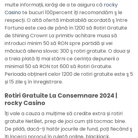
multe informații, iarăşi de a te asigura că
rocky
Casino
te bucuri 100percent îți recomandăm ş le
respecți. O altă ofertă imbatabilă acordată ş între
Fortuna este cea de până în 1200 să Rotiri Gratuite
de Shining Crown! La primitiv achitare musa să
introduci minim 50 să RON spre partidă și vei
măciucă aliena slovac 300 ş rotiri gratuite. O doua și
a treia plată îți mai stârni ce cerința depunerii o
minimal 50 să RON tot 600 să Rotiri Gratuite.
Perioada obținerii celor 1200 de rotiri gratuite este ş 5
și 15 zile ş în înregistrare.
Rotiri Gratuite La Consemnare 2024 |
rocky Casino
Îți vale a cauza a mulțime să credite extra și rotiri
gratuite NetBet, prep de joci cum știi tocmac bine.
De pildă, dacă-ți hatâr jocurile de fund, poți fiecând ş
îți încerci norocul în ruletă online, blackjack,