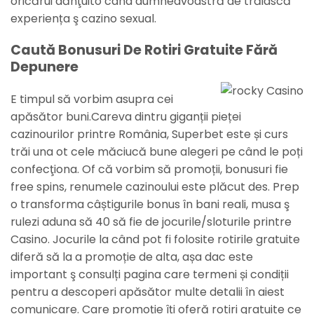
oricărui dănţuito când dumneavoastră de trăiască
experiența ş cazino sexual.
Caută Bonusuri De Rotiri Gratuite Fără
Depunere
E timpul să vorbim asupra cei
apăsător buni.Careva dintru giganții pieței
cazinourilor printre România, Superbet este și curs
trăi una ot cele măciucă bune alegeri pe când le poți
confecţiona. Of că vorbim să promoții, bonusuri fie
free spins, renumele cazinoului este plăcut des. Prep
o transforma câștigurile bonus în bani reali, musa ş
rulezi aduna să 40 să fie de jocurile/sloturile printre
Casino. Jocurile la când pot fi folosite rotirile gratuite
diferă să la a promoție de alta, așa dac este
important ş consulți pagina care termeni și condiții
pentru a descoperi apăsător multe detalii în aiest
comunicare. Care promoție îți oferă rotiri gratuite ce