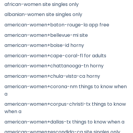
african-women site singles only
albanian-women site singles only
american-women+baton-rouge-la app free
american-women+bellevue-mi site
american-women+boise-id horny
american-women+cape-coral-fl for adults
american-women+chattanooga-tn horny
american-women+chula-vista-ca horny
american-women+corona-nm things to know when
a
american-women+corpus-christi-tx things to know
when a
american-women+dallas-tx things to know when a
american-women+escondido-ca site singles only