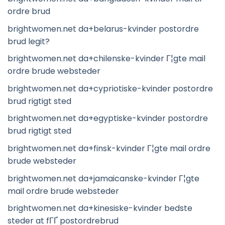
ordre brud
brightwomen.net da+belarus-kvinder postordre
brud legit?
brightwomen.net da+chilenske-kvinder Г¦gte mail
ordre brude websteder
brightwomen.net da+cypriotiske-kvinder postordre
brud rigtigt sted
brightwomen.net da+egyptiske-kvinder postordre
brud rigtigt sted
brightwomen.net da+finsk-kvinder Г¦gte mail ordre
brude websteder
brightwomen.net da+jamaicanske-kvinder Г¦gte
mail ordre brude websteder
brightwomen.net da+kinesiske-kvinder bedste
steder at fГҐ postordrebrud