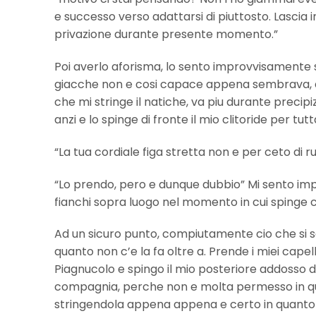
e successo verso adattarsi di piuttosto. Lascia i
privazione durante presente momento.”
Poi averlo aforisma, lo sento improvvisamente 
giacche non e cosi capace appena sembrava, d
che mi stringe il natiche, va piu durante precip
anzi e lo spinge di fronte il mio clitoride per tut
“La tua cordiale figa stretta non e per ceto di ru
“Lo prendo, pero e dunque dubbio” Mi sento impaur
fianchi sopra luogo nel momento in cui sping
Ad un sicuro punto, compiutamente cio che si se
quanto non c’e la fa oltre a. Prende i miei capelli
Piagnucolo e spingo il mio posteriore addosso di
compagnia, perche non e molta permesso in quan
stringendola appena appena e certo in quanto