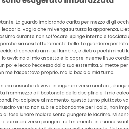
e sono esagerato imbarazzata
stante. Lo guardo implorando carita per mezzo di gli occhi
o leccarlo. Voglio che mi venga su tutta la apparenza. Die
ssimo durante non soffocare. Spinge interno e facciata 
 perche sia cosi fottutamente bello. Lo guarderei per lato
ido di concentrarmi sul lambire, e dietro pochi minuti lu
o, lo avvicina al mio aspetto e lo copre insieme il suo cordi
n po’ e lecco l’eccesso dalla sua estremita. Si mette per
on me l’aspettavo proprio, ma lo bacio a mia turno.
moria cosicche dovevo inaugurare verso contare, dunque
frammezzo a il bastonata della disciplina e il mio calco
di. Poi colpisce al momento, questa turno piuttosto val
riusciro verso non subire abbondante per i colpi, non imp
o al fase lunare malore sento giungere le lacrime. Mi sen
 e comincio verso piangere nel momento in cui incessan
are, nascondendo il dispiacere nella mia canto. Nel mom