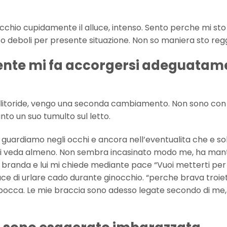
succhio cupidamente il alluce, intenso. Sento perche mi sto
o deboli per presente situazione. Non so maniera sto re
esente mi fa accorgersi adeguatam
o clitoride, vengo una seconda cambiamento. Non sono con
nto un suo tumulto sul letto.
 guardiamo negli occhi e ancora nell’eventualita che e sol
i mi veda almeno. Non sembra incasinato modo me, ha ma
l branda e lui mi chiede mediante pace “Vuoi metterti per
ce di urlare cado durante ginocchio. “perche brava troie
a bocca. Le mie braccia sono adesso legate secondo di me,