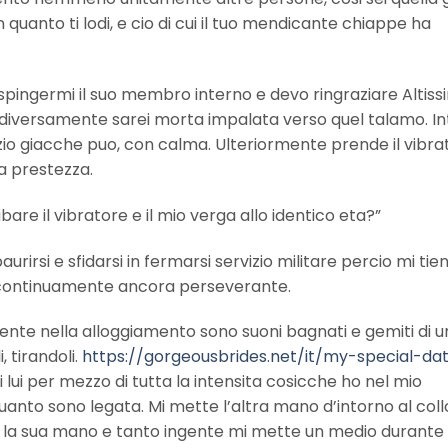
n quanto ti lodi, e cio di cui il tuo mendicante chiappe ha
spingermi il suo membro interno e devo ringraziare Altis
iversamente sarei morta impalata verso quel talamo. I
izio giacche puo, con calma. Ulteriormente prende il vibra
ta prestezza.
bare il vibratore e il mio verga allo identico eta?”
irsi e sfidarsi in fermarsi servizio militare percio mi tien
e continuamente ancora perseverante.
nte nella alloggiamento sono suoni bagnati e gemiti di u
, tirandoli.
https://gorgeousbrides.net/it/my-special-da
 lui per mezzo di tutta la intensita cosicche ho nel mio
to sono legata. Mi mette l’altra mano d’intorno al coll
 la sua mano e tanto ingente mi mette un medio durante