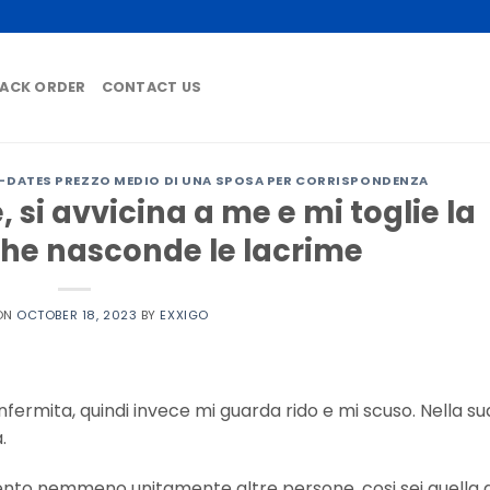
ACK ORDER
CONTACT US
-DATES PREZZO MEDIO DI UNA SPOSA PER CORRISPONDENZA
 si avvicina a me e mi toglie la
nche nasconde le lacrime
ON
OCTOBER 18, 2023
BY
EXXIGO
nfermita, quindi invece mi guarda rido e mi scuso. Nella su
.
ento nemmeno unitamente altre persone, cosi sei quella 