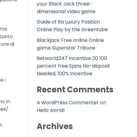
your Black Jack three-
dimensional Video game
Guide of Ra Luxury Position
simo
Online Play by the Greentube
ntanto
Blackjack Free online Online
tore di
game Superstar Tribune
Betworld247 Incentive 20 100
percent free Spins No-deposit
Needed, 100% Incentive
e i
Recent Comments
no in
A WordPress Commenter
on
tes/
Hello world!
Archives
o,