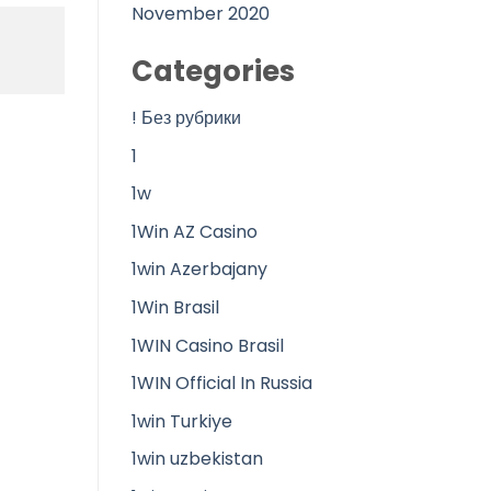
November 2020
Categories
! Без рубрики
1
1w
1Win AZ Casino
1win Azerbajany
1Win Brasil
1WIN Casino Brasil
1WIN Official In Russia
1win Turkiye
1win uzbekistan