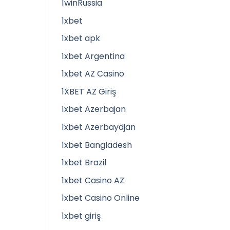
1winRussia
1xbet
1xbet apk
1xbet Argentina
1xbet AZ Casino
1XBET AZ Giriş
1xbet Azerbajan
1xbet Azerbaydjan
1xbet Bangladesh
1xbet Brazil
1xbet Casino AZ
1xbet Casino Online
1xbet giriş