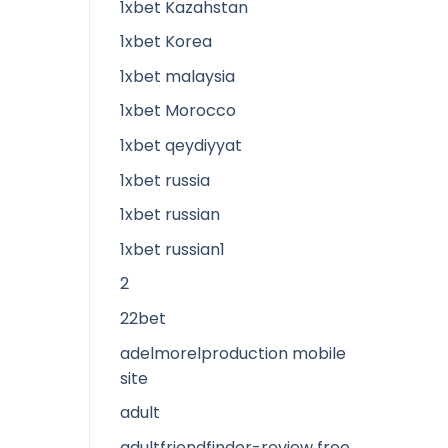
1xbet Kazahstan
1xbet Korea
1xbet malaysia
1xbet Morocco
1xbet qeydiyyat
1xbet russia
1xbet russian
1xbet russian1
2
22bet
adelmorelproduction mobile
site
adult
adultfriendfinder-review free