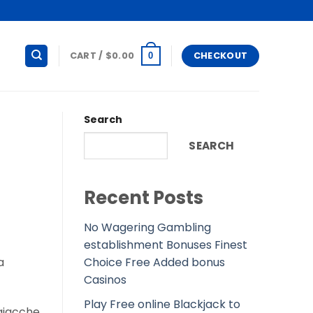
CART /
$
0.00
CHECKOUT
0
Search
SEARCH
Recent Posts
No Wagering Gambling
establishment Bonuses Finest
Choice Free Added bonus
a
Casinos
Play Free online Blackjack to
giacche