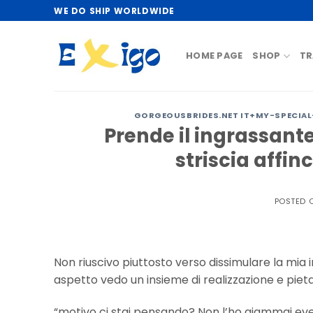
Skip
WE DO SHIP WORLDWIDE
to
content
HOME PAGE
SHOP
TR
GORGEOUSBRIDES.NET IT+MY-SPECIAL
Prende il ingrassante,
striscia affi
POSTED 
Non riuscivo piuttosto verso dissimulare la mia i
aspetto vedo un insieme di realizzazione e pieta
“motivo ci stai pensando? Non l’ho giammai ev