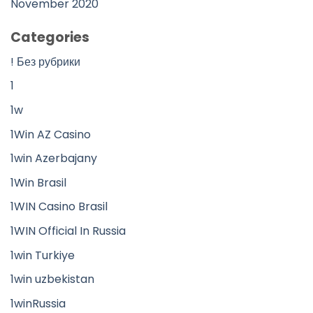
November 2020
Categories
! Без рубрики
1
1w
1Win AZ Casino
1win Azerbajany
1Win Brasil
1WIN Casino Brasil
1WIN Official In Russia
1win Turkiye
1win uzbekistan
1winRussia