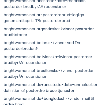
brightwomen.net anastasia-date-recension
postorder brudbyrÃ¥ recensioner
brightwomen.net ar-postordrebrud-lagliga
genomsnittspris fГ¶r postorderbrud
brightwomen.net argentinska-kvinnor postorder
brudhistorier
brightwomen.net belarus-kvinnor vad Г¤r
postorderbruden?
brightwomen.net bolivianska-kvinnor postorder
brudbyrÃ¥ recensioner
brightwomen.net brasilianska-kvinnor postorder
brudbyrÃ¥ recensioner
brightwomen.net da+anastasia-date-anmeldelser
definition af postordre brude tjenester
brightwomen.net da+bangladesh-kvinder mail til
ordre brud