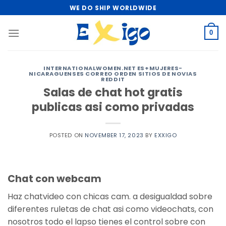
Skip
WE DO SHIP WORLDWIDE
to
content
0
INTERNATIONALWOMEN.NET ES+MUJERES-
NICARAGUENSES CORREO ORDEN SITIOS DE NOVIAS
REDDIT
Salas de chat hot gratis
publicas asi­ como privadas
POSTED ON
NOVEMBER 17, 2023
BY
EXXIGO
Chat con webcam
Haz chatvideo con chicas cam. a desigualdad sobre
diferentes ruletas de chat asi como videochats, con
nosotros todo el lapso tienes el control sobre con