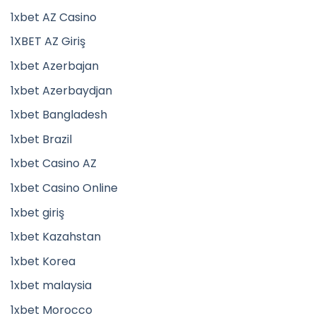
1xbet AZ Casino
1XBET AZ Giriş
1xbet Azerbajan
1xbet Azerbaydjan
1xbet Bangladesh
1xbet Brazil
1xbet Casino AZ
1xbet Casino Online
1xbet giriş
1xbet Kazahstan
1xbet Korea
1xbet malaysia
1xbet Morocco