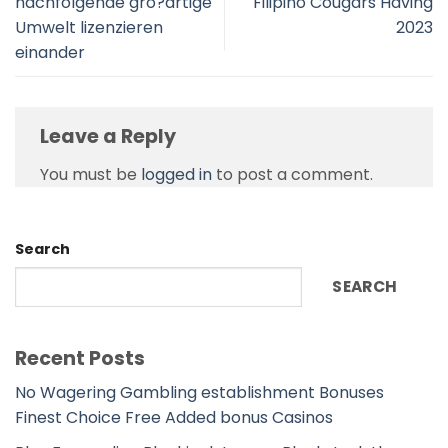
nachfolgende gro?artige
Filipino Cougars Having
Umwelt lizenzieren
2023
einander
Leave a Reply
You must be
logged in
to post a comment.
Search
SEARCH
Recent Posts
No Wagering Gambling establishment Bonuses
Finest Choice Free Added bonus Casinos