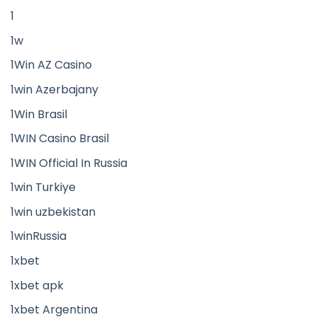
1
1w
1Win AZ Casino
1win Azerbajany
1Win Brasil
1WIN Casino Brasil
1WIN Official In Russia
1win Turkiye
1win uzbekistan
1winRussia
1xbet
1xbet apk
1xbet Argentina