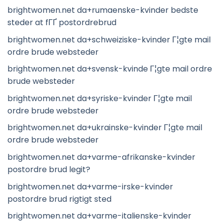
brightwomen.net da+rumaenske-kvinder bedste
steder at fГҐ postordrebrud
brightwomen.net da+schweiziske-kvinder Г¦gte mail
ordre brude websteder
brightwomen.net da+svensk-kvinde Г¦gte mail ordre
brude websteder
brightwomen.net da+syriske-kvinder Г¦gte mail
ordre brude websteder
brightwomen.net da+ukrainske-kvinder Г¦gte mail
ordre brude websteder
brightwomen.net da+varme-afrikanske-kvinder
postordre brud legit?
brightwomen.net da+varme-irske-kvinder
postordre brud rigtigt sted
brightwomen.net da+varme-italienske-kvinder