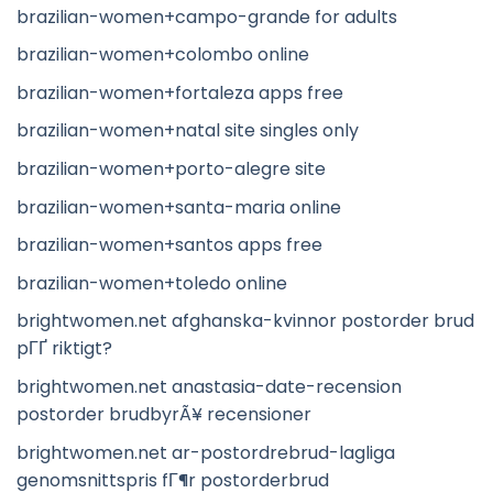
brazilian-women+campo-grande for adults
brazilian-women+colombo online
brazilian-women+fortaleza apps free
brazilian-women+natal site singles only
brazilian-women+porto-alegre site
brazilian-women+santa-maria online
brazilian-women+santos apps free
brazilian-women+toledo online
brightwomen.net afghanska-kvinnor postorder brud
pГҐ riktigt?
brightwomen.net anastasia-date-recension
postorder brudbyrÃ¥ recensioner
brightwomen.net ar-postordrebrud-lagliga
genomsnittspris fГ¶r postorderbrud