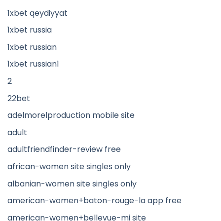
1xbet qeydiyyat
1xbet russia
1xbet russian
1xbet russian1
2
22bet
adelmorelproduction mobile site
adult
adultfriendfinder-review free
african-women site singles only
albanian-women site singles only
american-women+baton-rouge-la app free
american-women+bellevue-mi site