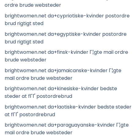
ordre brude websteder
brightwomen.net da+cypriotiske-kvinder postordre
brud rigtigt sted
brightwomen.net da+egyptiske-kvinder postordre
brud rigtigt sted
brightwomen.net da+finsk-kvinder Г¦gte mail ordre
brude websteder
brightwomen.net da+jamaicanske-kvinder Г¦gte
mail ordre brude websteder
brightwomen.net da+kinesiske-kvinder bedste
steder at fГҐ postordrebrud
brightwomen.net da+laotiske-kvinder bedste steder
at fГҐ postordrebrud
brightwomen.net da+paraguayanske-kvinder Г¦gte
mail ordre brude websteder