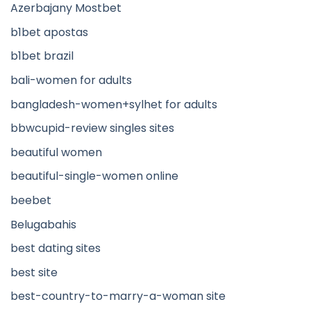
Azerbajany Mostbet
b1bet apostas
b1bet brazil
bali-women for adults
bangladesh-women+sylhet for adults
bbwcupid-review singles sites
beautiful women
beautiful-single-women online
beebet
Belugabahis
best dating sites
best site
best-country-to-marry-a-woman site