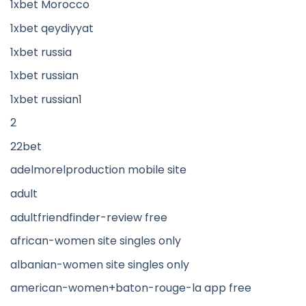
1xbet Morocco
1xbet qeydiyyat
1xbet russia
1xbet russian
1xbet russian1
2
22bet
adelmorelproduction mobile site
adult
adultfriendfinder-review free
african-women site singles only
albanian-women site singles only
american-women+baton-rouge-la app free