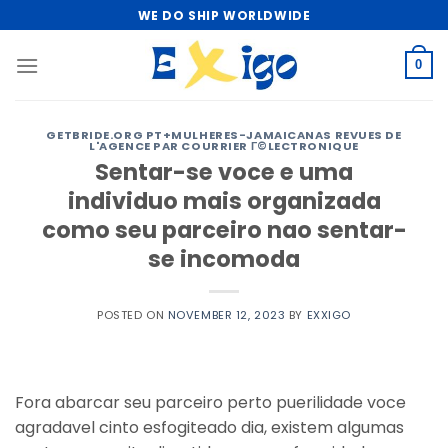
Skip
WE DO SHIP WORLDWIDE
to
content
0
GETBRIDE.ORG PT+MULHERES-JAMAICANAS REVUES DE
L'AGENCE PAR COURRIER Г©LECTRONIQUE
Sentar-se voce e uma
individuo mais organizada
como seu parceiro nao sentar-
se incomoda
POSTED ON
NOVEMBER 12, 2023
BY
EXXIGO
Fora abarcar seu parceiro perto puerilidade voce
agradavel cinto esfogiteado dia, existem algumas