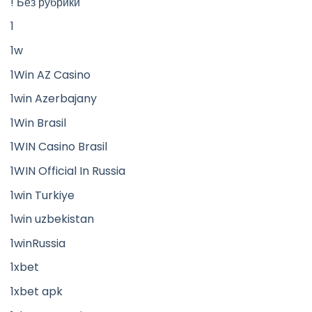
! Без рубрики
1
1w
1Win AZ Casino
1win Azerbajany
1Win Brasil
1WIN Casino Brasil
1WIN Official In Russia
1win Turkiye
1win uzbekistan
1winRussia
1xbet
1xbet apk