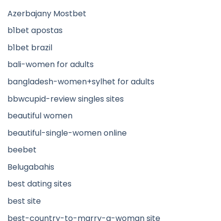
Azerbajany Mostbet
b1bet apostas
b1bet brazil
bali-women for adults
bangladesh-women+sylhet for adults
bbwcupid-review singles sites
beautiful women
beautiful-single-women online
beebet
Belugabahis
best dating sites
best site
best-country-to-marry-a-woman site