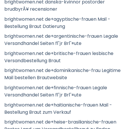
brightwomen.net danska-kvinnor postorder
brudbyrÃ¥ recensioner
brightwomen.net de+agyptische-frauen Mail -
Bestellung Braut Datierung
brightwomen.net de+argentinische-frauen Legale
Versandhandel Seiten fГјr BrГ¤ute
brightwomen.net de+britische-frauen lesbische
Versandbestellung Braut
brightwomen.net de+dominikanische-frau Legitime
Mail bestellen Brautwebsite
brightwomen.net de+finnische-frauen Legale
Versandhandel Seiten fГјr BrГ¤ute
brightwomen.net de+haitianische-frauen Mail -
Bestellung Braut zum Verkauf
brightwomen.net de+heise-brasilianische-frauen