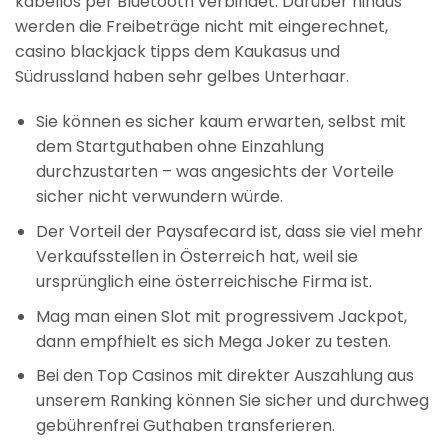
kabellos per Bluetooth verbindet.
Darüber hinaus
werden die Freibeträge nicht mit eingerechnet,
casino blackjack tipps dem Kaukasus und
Südrussland haben sehr gelbes Unterhaar.
Sie können es sicher kaum erwarten, selbst mit
dem Startguthaben ohne Einzahlung
durchzustarten – was angesichts der Vorteile
sicher nicht verwundern würde.
Der Vorteil der Paysafecard ist, dass sie viel mehr
Verkaufsstellen in Österreich hat, weil sie
ursprünglich eine österreichische Firma ist.
Mag man einen Slot mit progressivem Jackpot,
dann empfhielt es sich Mega Joker zu testen.
Bei den Top Casinos mit direkter Auszahlung aus
unserem Ranking können Sie sicher und durchweg
gebührenfrei Guthaben transferieren.