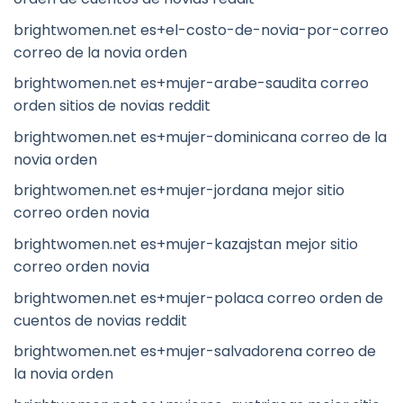
brightwomen.net es+el-costo-de-novia-por-correo
correo de la novia orden
brightwomen.net es+mujer-arabe-saudita correo
orden sitios de novias reddit
brightwomen.net es+mujer-dominicana correo de la
novia orden
brightwomen.net es+mujer-jordana mejor sitio
correo orden novia
brightwomen.net es+mujer-kazajstan mejor sitio
correo orden novia
brightwomen.net es+mujer-polaca correo orden de
cuentos de novias reddit
brightwomen.net es+mujer-salvadorena correo de
la novia orden