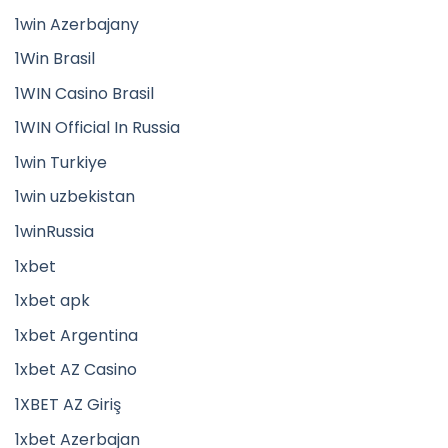
1win Azerbajany
1Win Brasil
1WIN Casino Brasil
1WIN Official In Russia
1win Turkiye
1win uzbekistan
1winRussia
1xbet
1xbet apk
1xbet Argentina
1xbet AZ Casino
1XBET AZ Giriş
1xbet Azerbajan