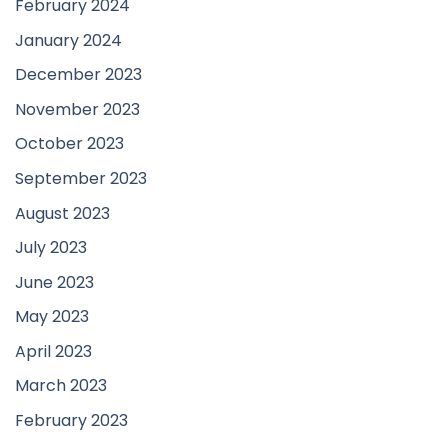
February 2024
January 2024
December 2023
November 2023
October 2023
September 2023
August 2023
July 2023
June 2023
May 2023
April 2023
March 2023
February 2023