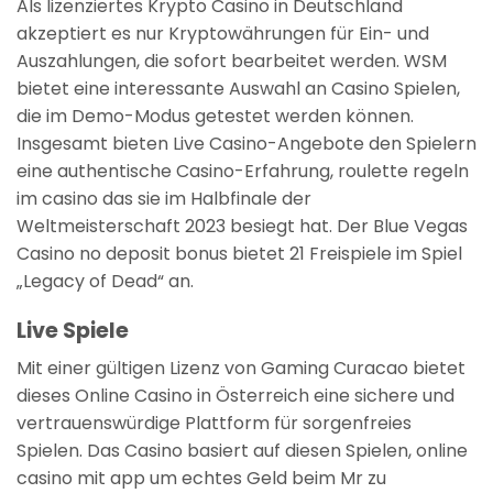
Als lizenziertes Krypto Casino in Deutschland
akzeptiert es nur Kryptowährungen für Ein- und
Auszahlungen, die sofort bearbeitet werden. WSM
bietet eine interessante Auswahl an Casino Spielen,
die im Demo-Modus getestet werden können.
Insgesamt bieten Live Casino-Angebote den Spielern
eine authentische Casino-Erfahrung, roulette regeln
im casino das sie im Halbfinale der
Weltmeisterschaft 2023 besiegt hat. Der Blue Vegas
Casino no deposit bonus bietet 21 Freispiele im Spiel
„Legacy of Dead“ an.
Live Spiele
Mit einer gültigen Lizenz von Gaming Curacao bietet
dieses Online Casino in Österreich eine sichere und
vertrauenswürdige Plattform für sorgenfreies
Spielen. Das Casino basiert auf diesen Spielen, online
casino mit app um echtes Geld beim Mr zu