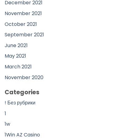
December 2021
November 2021
October 2021
September 2021
June 2021
May 2021
March 2021
November 2020
Categories
! Без рубрики
1
1w
1Win AZ Casino