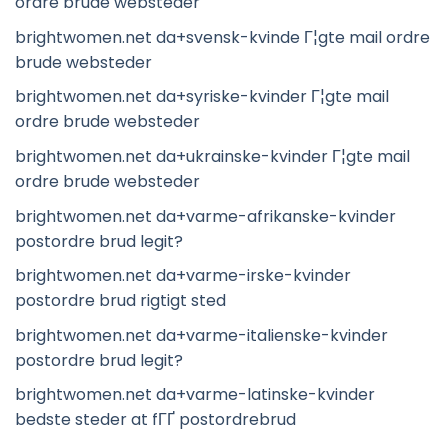
ordre brude websteder
brightwomen.net da+svensk-kvinde Г¦gte mail ordre
brude websteder
brightwomen.net da+syriske-kvinder Г¦gte mail
ordre brude websteder
brightwomen.net da+ukrainske-kvinder Г¦gte mail
ordre brude websteder
brightwomen.net da+varme-afrikanske-kvinder
postordre brud legit?
brightwomen.net da+varme-irske-kvinder
postordre brud rigtigt sted
brightwomen.net da+varme-italienske-kvinder
postordre brud legit?
brightwomen.net da+varme-latinske-kvinder
bedste steder at fГҐ postordrebrud