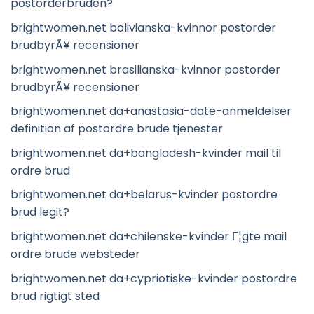
postorderbruden?
brightwomen.net bolivianska-kvinnor postorder
brudbyrÃ¥ recensioner
brightwomen.net brasilianska-kvinnor postorder
brudbyrÃ¥ recensioner
brightwomen.net da+anastasia-date-anmeldelser
definition af postordre brude tjenester
brightwomen.net da+bangladesh-kvinder mail til
ordre brud
brightwomen.net da+belarus-kvinder postordre
brud legit?
brightwomen.net da+chilenske-kvinder Г¦gte mail
ordre brude websteder
brightwomen.net da+cypriotiske-kvinder postordre
brud rigtigt sted