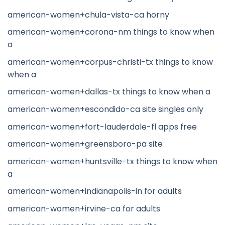
american-women+chula-vista-ca horny
american-women+corona-nm things to know when
a
american-women+corpus-christi-tx things to know
when a
american-women+dallas-tx things to know when a
american-women+escondido-ca site singles only
american-women+fort-lauderdale-fl apps free
american-women+greensboro-pa site
american-women+huntsville-tx things to know when
a
american-women+indianapolis-in for adults
american-women+irvine-ca for adults