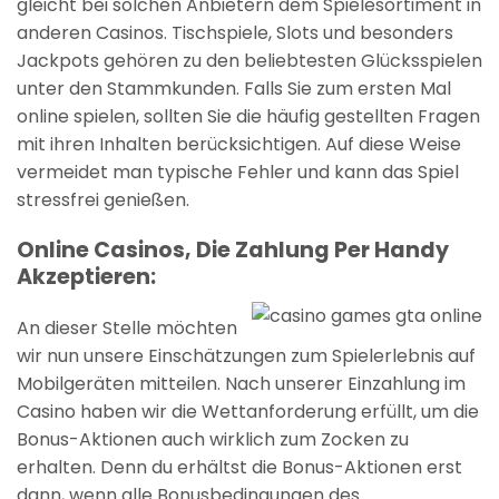
gleicht bei solchen Anbietern dem Spielesortiment in
anderen Casinos. Tischspiele, Slots und besonders
Jackpots gehören zu den beliebtesten Glücksspielen
unter den Stammkunden. Falls Sie zum ersten Mal
online spielen, sollten Sie die häufig gestellten Fragen
mit ihren Inhalten berücksichtigen. Auf diese Weise
vermeidet man typische Fehler und kann das Spiel
stressfrei genießen.
Online Casinos, Die Zahlung Per Handy
Akzeptieren:
An dieser Stelle möchten
wir nun unsere Einschätzungen zum Spielerlebnis auf
Mobilgeräten mitteilen. Nach unserer Einzahlung im
Casino haben wir die Wettanforderung erfüllt, um die
Bonus-Aktionen auch wirklich zum Zocken zu
erhalten. Denn du erhältst die Bonus-Aktionen erst
dann, wenn alle Bonusbedingungen des