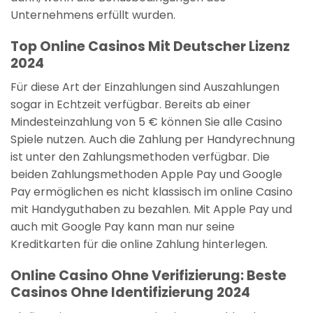
Unternehmens erfüllt wurden.
Top Online Casinos Mit Deutscher Lizenz
2024
Für diese Art der Einzahlungen sind Auszahlungen
sogar in Echtzeit verfügbar. Bereits ab einer
Mindesteinzahlung von 5 € können Sie alle Casino
Spiele nutzen. Auch die Zahlung per Handyrechnung
ist unter den Zahlungsmethoden verfügbar. Die
beiden Zahlungsmethoden Apple Pay und Google
Pay ermöglichen es nicht klassisch im online Casino
mit Handyguthaben zu bezahlen. Mit Apple Pay und
auch mit Google Pay kann man nur seine
Kreditkarten für die online Zahlung hinterlegen.
Online Casino Ohne Verifizierung: Beste
Casinos Ohne Identifizierung 2024