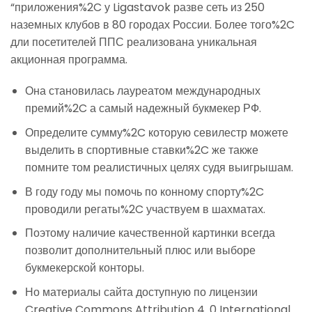
“приложения%2C у Ligastavok разве сеть из 250
наземных клубов в 80 городах России. Более того%2C
дли посетителей ППС реализована уникальная
акционная программа.
Она становилась лауреатом международных
премий%2C а самый надежный букмекер РФ.
Определите сумму%2C которую севилестр можете
выделить в спортивные ставки%2C же также
помните том реалистичных целях судя выигрышам.
В году году мы помочь по конному спорту%2C
проводили регаты%2C участвуем в шахматах.
Поэтому наличие качественной картинки всегда
позволит дополнительный плюс или выборе
букмекерской конторы.
Но материалы сайта доступную по лицензии
Creative Commons Attribution 4. 0 International.