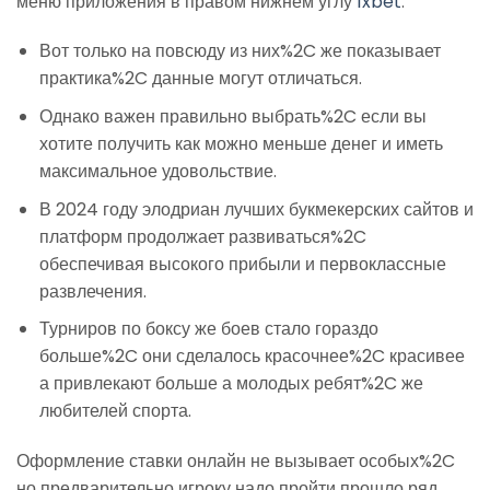
меню приложения в правом нижнем углу
1xbet
.
Вот только на повсюду из них%2C же показывает
практика%2C данные могут отличаться.
Однако важен правильно выбрать%2C если вы
хотите получить как можно меньше денег и иметь
максимальное удовольствие.
В 2024 году элодриан лучших букмекерских сайтов и
платформ продолжает развиваться%2C
обеспечивая высокого прибыли и первоклассные
развлечения.
Турниров по боксу же боев стало гораздо
больше%2C они сделалось красочнее%2C красивее
а привлекают больше а молодых ребят%2C же
любителей спорта.
Оформление ставки онлайн не вызывает особых%2C
но предварительно игроку надо пройти прошло ряд