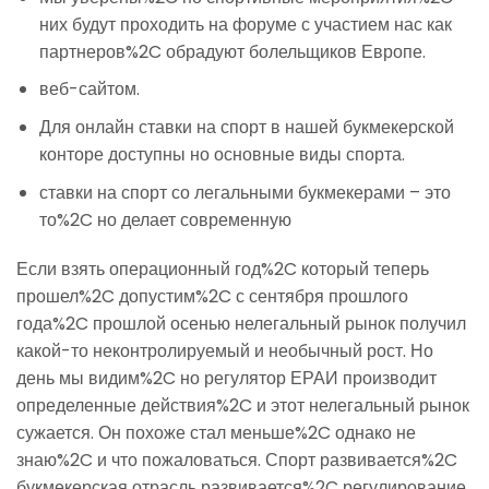
них будут проходить на форуме с участием нас как
партнеров%2C обрадуют болельщиков Европе.
веб-сайтом.
Для онлайн ставки на спорт в нашей букмекерской
конторе доступны но основные виды спорта.
ставки на спорт со легальными букмекерами – это
то%2C но делает современную
Если взять операционный год%2C который теперь
прошел%2C допустим%2C с сентября прошлого
года%2C прошлой осенью нелегальный рынок получил
какой-то неконтролируемый и необычный рост. Но
день мы видим%2C но регулятор ЕРАИ производит
определенные действия%2C и этот нелегальный рынок
сужается. Он похоже стал меньше%2C однако не
знаю%2C и что пожаловаться. Спорт развивается%2C
букмекерская отрасль развивается%2C регулирование