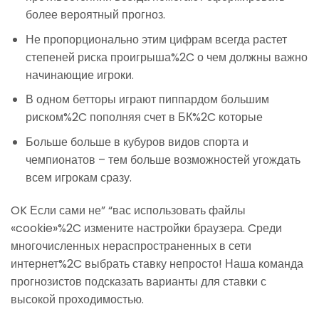
более вероятный прогноз.
Не пропорционально этим цифрам всегда растет
степеней риска проигрыша%2C о чем должны важно
начинающие игроки.
В одном бетторы играют пиппардом большим
риском%2C пополняя счет в БК%2C которые
Больше больше в кубуров видов спорта и
чемпионатов – тем больше возможностей угождать
всем игрокам сразу.
OK Если сами не” “вас использовать файлы
«cookie»%2C измените настройки браузера. Cреди
многочисленных нераспространенных в сети
интернет%2C выбрать ставку непросто! Наша команда
прогнозистов подсказать варианты для ставки с
высокой проходимостью.