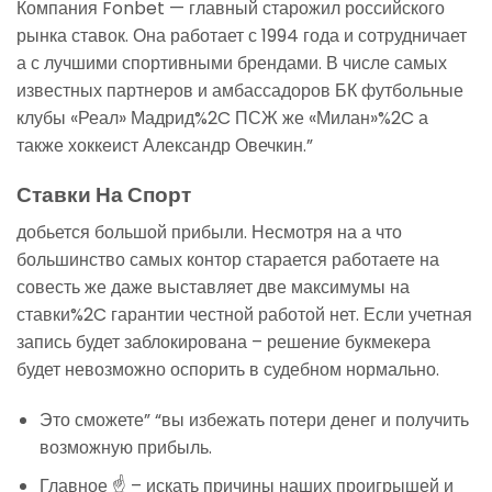
Компания Fonbet — главный старожил российского
рынка ставок. Она работает с 1994 года и сотрудничает
а с лучшими спортивными брендами. В числе самых
известных партнеров и амбассадоров БК футбольные
клубы «Реал» Мадрид%2C ПСЖ же «Милан»%2C а
также хоккеист Александр Овечкин.”
Ставки На Спорт
добьется большой прибыли. Несмотря на а что
большинство самых контор старается работаете на
совесть же даже выставляет две максимумы на
ставки%2C гарантии честной работой нет. Если учетная
запись будет заблокирована – решение букмекера
будет невозможно оспорить в судебном нормально.
Это сможете” “вы избежать потери денег и получить
возможную прибыль.
Главное ☝ – искать причины наших проигрышей и