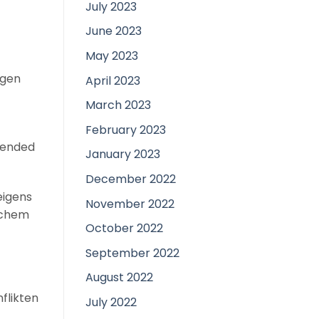
July 2023
June 2023
May 2023
ngen
April 2023
March 2023
February 2023
, ended
January 2023
December 2022
eigens
November 2022
elchem
October 2022
September 2022
August 2022
nflikten
July 2022