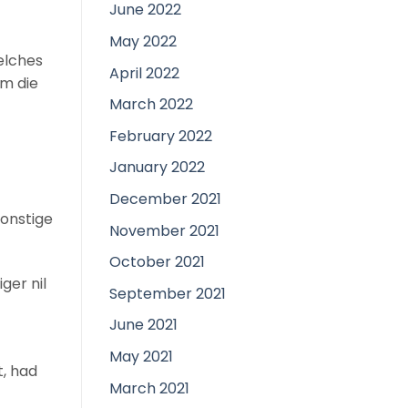
June 2022
May 2022
elches
April 2022
em die
March 2022
February 2022
January 2022
December 2021
sonstige
November 2021
October 2021
ger nil
September 2021
June 2021
May 2021
t, had
March 2021