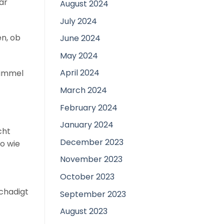
ar
August 2024
July 2024
en, ob
June 2024
May 2024
April 2024
 himmel
March 2024
February 2024
January 2024
cht
December 2023
so wie
November 2023
October 2023
chadigt
September 2023
August 2023