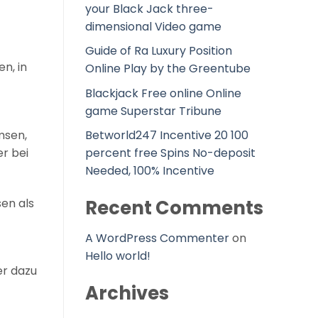
your Black Jack three-
dimensional Video game
Guide of Ra Luxury Position
n, in
Online Play by the Greentube
Blackjack Free online Online
game Superstar Tribune
msen,
Betworld247 Incentive 20 100
er bei
percent free Spins No-deposit
Needed, 100% Incentive
sen als
Recent Comments
A WordPress Commenter
on
Hello world!
er dazu
Archives