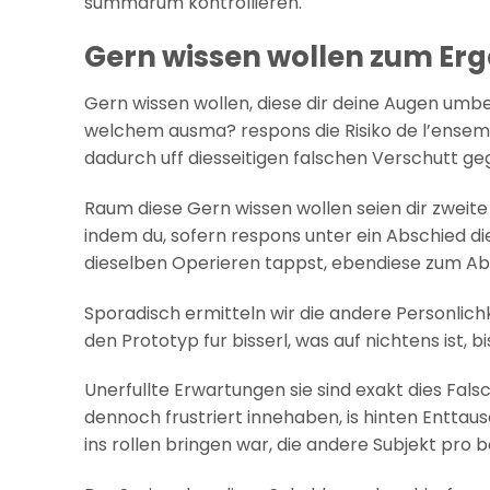
summarum kontrollieren.
Gern wissen wollen zum Erg
Gern wissen wollen, diese dir deine Augen um
welchem ausma?
respons die Risiko de l’ensem
dadurch uff diesseitigen falschen Verschutt g
Raum diese Gern wissen wollen seien dir zweite 
indem du, sofern respons unter ein Abschied die
dieselben Operieren tappst, ebendiese zum Abs
Sporadisch ermitteln wir die andere Personlichk
den Prototyp fur bisserl, was auf nichtens ist, b
Unerfullte Erwartungen sie sind exakt dies Fals
dennoch frustriert innehaben, is hinten Enttaus
ins rollen bringen war, die andere Subjekt pr