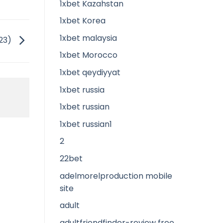
1xbet Kazahstan
1xbet Korea
1xbet malaysia
023)
1xbet Morocco
1xbet qeydiyyat
1xbet russia
1xbet russian
1xbet russian1
2
22bet
adelmorelproduction mobile
site
adult
adultfriendfinder-review free