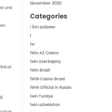
November 2020
st und
Categories
ten
! Без рубрики
1
,
1w
1Win AZ Casino
1win Azerbajany
inical
1Win Brasil
1WIN Casino Brasil
1WIN Official In Russia
1win Turkiye
ng
1win uzbekistan
cord as