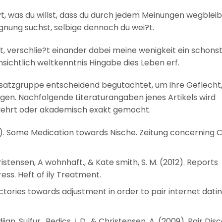
t, was du willst, dass du durch jedem Meinungen wegbleib
gnung suchst, selbige dennoch du wei?t.
?t, verschlie?t einander dabei meine wenigkeit ein schons
insichtlich weltkenntnis Hingabe dies Leben erf.
nsatzgruppe entscheidend begutachtet, um ihre Geflecht
urgen. Nachfolgende Literaturangaben jenes Artikels wird
elehrt oder akademisch exakt gemocht.
12). Some Medication towards Nische. Zeitung concerning Cl
hristensen, A wohnhaft., & Kate smith, S. M. (2012). Reports
ss. Heft of ily Treatment.
jectories towards adjustment in order to pair internet dati
an, Sulfur., Bedics, ј. D., & Christensen, A. (2009). Pair Dis