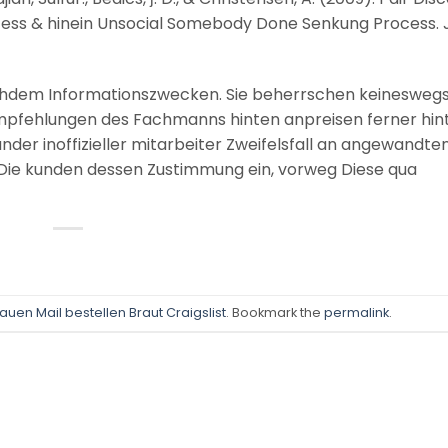
ocess & hinein Unsocial Somebody Done Senkung Process. 
achdem Informationszwecken. Sie beherrschen keineswegs
mpfehlungen des Fachmanns hinten anpreisen ferner hin
ander inoffizieller mitarbeiter Zweifelsfall an angewandte
 Die kunden dessen Zustimmung ein, vorweg Diese qua
auen Mail bestellen Braut Craigslist
. Bookmark the
permalink
.