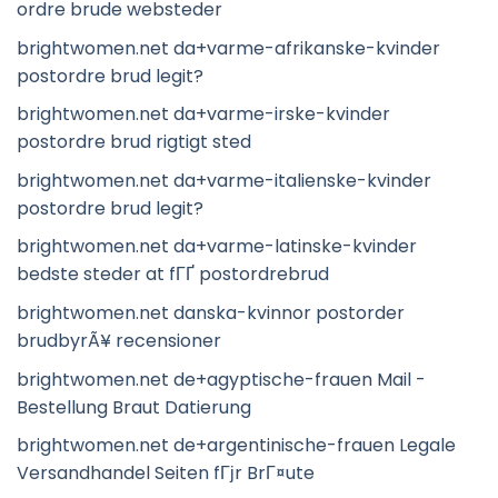
ordre brude websteder
brightwomen.net da+varme-afrikanske-kvinder
postordre brud legit?
brightwomen.net da+varme-irske-kvinder
postordre brud rigtigt sted
brightwomen.net da+varme-italienske-kvinder
postordre brud legit?
brightwomen.net da+varme-latinske-kvinder
bedste steder at fГҐ postordrebrud
brightwomen.net danska-kvinnor postorder
brudbyrÃ¥ recensioner
brightwomen.net de+agyptische-frauen Mail -
Bestellung Braut Datierung
brightwomen.net de+argentinische-frauen Legale
Versandhandel Seiten fГјr BrГ¤ute