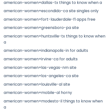
american-women+dallas-tx things to know when a
american-women+escondido-ca site singles only
american-women+fort-lauderdale-fl apps free
american-women+greensboro-pa site
american-women+huntsville-tx things to know when
a
american-women+indianapolis-in for adults
american-women+irvine-ca for adults
american-women+las-vegas-nm site
american-women+los-angeles-ca site
american-women+louisville-al site
american-women+mobile-al horny
american-women+modesto-il things to know when
a