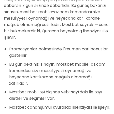
etibarən 7 gün ərzində etibarlıdır. Bu günəş bəxtinizi
sınayın, mostbet mobile-az.com komandası sizə
məsuliyyətli oynamağı və həyəcana kor-koranə
məğıub olmamağı xatırladır. Mostbet seyrək — xarici
bir bukmekerdir ki, Quraçao beynəlxalq lisenziyası ilə
işləyir.
Promosyonlar bölməsində ümumən cari bonuslar
göstərilir.
Bu gün bəxtinizi sınayın, mostbet mobile-az.com
komandası sizə məsuliyyətli oynamağı və
həyəcana kor-koranə məğıub olmamağı
xatırladır.
Mostbet mobil tətbiqində veb-saytdakı ilə tayı
alətlər və seçimlər var.
Mostbet cahanşümul Kyurasao lisenziyası ilə işləyir.