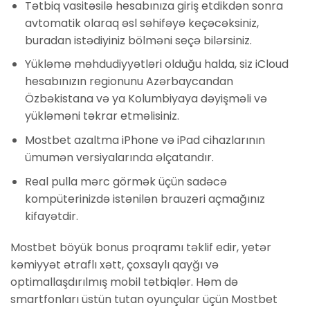
Tətbiq vasitəsilə hesabınıza giriş etdikdən sonra
avtomatik olaraq əsl səhifəyə keçəcəksiniz,
buradan istədiyiniz bölməni seçə bilərsiniz.
Yükləmə məhdudiyyətləri olduğu halda, siz iCloud
hesabınızın regionunu Azərbaycandan
Özbəkistana və ya Kolumbiyaya dəyişməli və
yükləməni təkrar etməlisiniz.
Mostbet azaltma iPhone və iPad cihazlarının
ümumən versiyalarında əlçatandır.
Real pulla mərc görmək üçün sadəcə
kompüterinizdə istənilən brauzeri açmağınız
kifayətdir.
Mostbet böyük bonus proqramı təklif edir, yetər
kəmiyyət ətraflı xətt, çoxsaylı qayğı və
optimallaşdırılmış mobil tətbiqlər. Həm də
smartfonları üstün tutan oyunçular üçün Mostbet