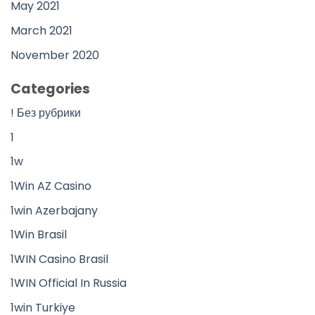
May 2021
March 2021
November 2020
Categories
! Без рубрики
1
1w
1Win AZ Casino
1win Azerbajany
1Win Brasil
1WIN Casino Brasil
1WIN Official In Russia
1win Turkiye