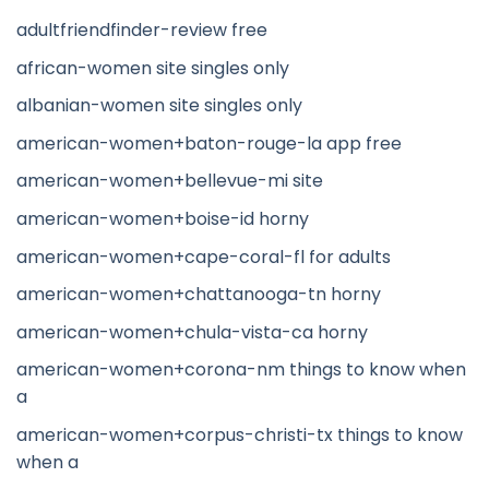
adultfriendfinder-review free
african-women site singles only
albanian-women site singles only
american-women+baton-rouge-la app free
american-women+bellevue-mi site
american-women+boise-id horny
american-women+cape-coral-fl for adults
american-women+chattanooga-tn horny
american-women+chula-vista-ca horny
american-women+corona-nm things to know when
a
american-women+corpus-christi-tx things to know
when a