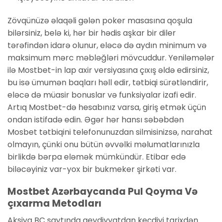
Zövqünüzə əlaqəli gələn poker masasına qoşula
bilərsiniz, belə ki, hər bir hədis aşkar bir diler
tərəfindən idarə olunur, eləcə də aydın minimum və
maksimum mərc məbləğləri mövcuddur. Yeniləmələr
ilə Mostbet-in lap axir versiyasına çıxış əldə edirsiniz,
bu isə ümumən baqları həll edir, tətbiqi sürətləndirir,
eləcə də müasir bonuslar və funksiyalar izafi edir.
Artıq Mostbet-də hesabınız varsa, giriş etmək üçün
ondan istifadə edin. Əgər hər hansı səbəbdən
Mosbet tətbiqini telefonunuzdan silmisinizsə, narahat
olmayın, çünki onu bütün əvvəlki məlumatlarınızla
birlikdə bərpa eləmək mümkündür. Etibar edə
biləcəyiniz var-yox bir bukmeker şirkəti var.
Mostbet Azərbaycanda Pul Qoyma Və
çıxarma Metodları
Aksiya BC saytında qeydiyyatdan keçdiyi tarixdən