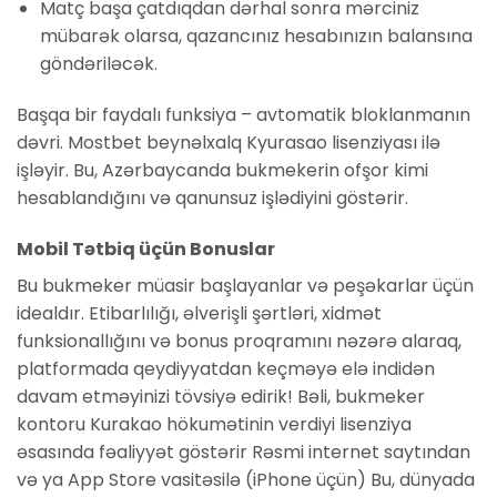
Matç başa çatdıqdan dərhal sonra mərciniz
mübarək olarsa, qazancınız hesabınızın balansına
göndəriləcək.
Başqa bir faydalı funksiya – avtomatik bloklanmanın
dəvri. Mostbet beynəlxalq Kyurasao lisenziyası ilə
işləyir. Bu, Azərbaycanda bukmekerin ofşor kimi
hesablandığını və qanunsuz işlədiyini göstərir.
Mobil Tətbiq üçün Bonuslar
Bu bukmeker müasir başlayanlar və peşəkarlar üçün
idealdır. Etibarlılığı, əlverişli şərtləri, xidmət
funksionallığını və bonus proqramını nəzərə alaraq,
platformada qeydiyyatdan keçməyə elə indidən
davam etməyinizi tövsiyə edirik! Bəli, bukmeker
kontoru Kurakao hökumətinin verdiyi lisenziya
əsasında fəaliyyət göstərir Rəsmi internet saytından
və ya App Store vasitəsilə (iPhone üçün) Bu, dünyada