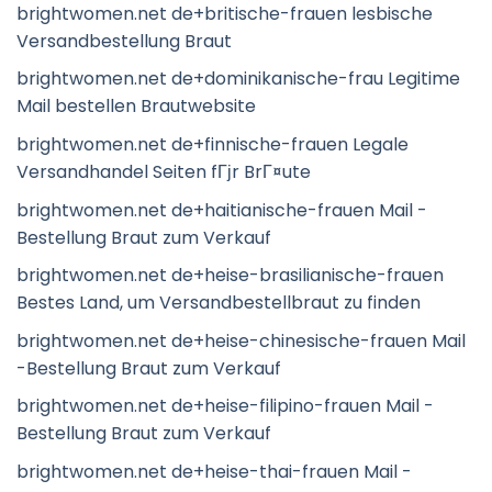
brightwomen.net de+britische-frauen lesbische
Versandbestellung Braut
brightwomen.net de+dominikanische-frau Legitime
Mail bestellen Brautwebsite
brightwomen.net de+finnische-frauen Legale
Versandhandel Seiten fГјr BrГ¤ute
brightwomen.net de+haitianische-frauen Mail -
Bestellung Braut zum Verkauf
brightwomen.net de+heise-brasilianische-frauen
Bestes Land, um Versandbestellbraut zu finden
brightwomen.net de+heise-chinesische-frauen Mail
-Bestellung Braut zum Verkauf
brightwomen.net de+heise-filipino-frauen Mail -
Bestellung Braut zum Verkauf
brightwomen.net de+heise-thai-frauen Mail -