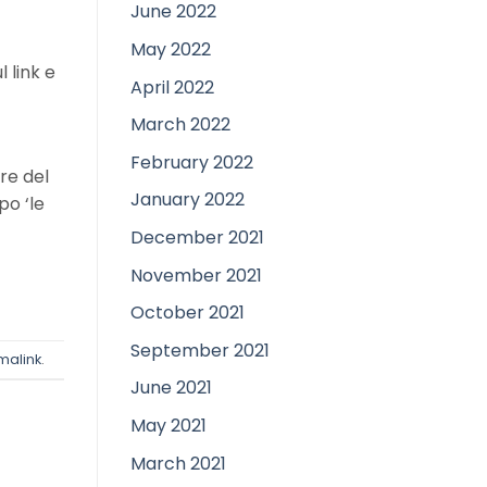
June 2022
May 2022
 link e
April 2022
March 2022
February 2022
re del
January 2022
po ‘le
December 2021
November 2021
October 2021
September 2021
malink
.
June 2021
May 2021
March 2021