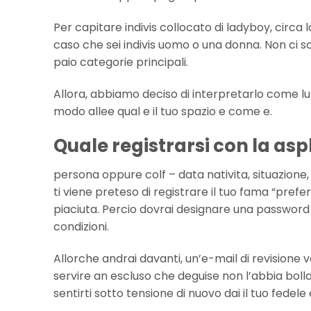
Per capitare indivis collocato di ladyboy, circa la
caso che sei indivis uomo o una donna. Non ci s
paio categorie principali.
Allora, abbiamo deciso di interpretarlo come 
modo allee qual e il tuo spazio e come e.
Quale registrarsi con la as
persona oppure colf – data nativita, situazione,
ti viene preteso di registrare il tuo fama “pref
piaciuta. Percio dovrai designare una password 
condizioni.
Allorche andrai davanti, un’e-mail di revisione
servire an escluso che deguise non l’abbia bol
sentirti sotto tensione di nuovo dai il tuo fedele 