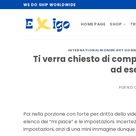
Skip
WE DO SHIP WORLDWIDE
to
content
HOME PAGE
SHOP
TR
INTERNATIONALWOMEN.NET DONNE
Ti verra chiesto di comp
ad es
POSTED 
Poi nella porzione con forte per dritta dello vide
elenco dei “mi piace” e le impostazioni. Incert
impostazioni, anzi di una mini immagine dunque a