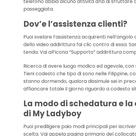
telefono abbia alcuno attivita anzi di sfruttar
passeggiata.
Dov’e l’assistenza clienti?
Puoi svelare l’assistenza acquirenti nell’angolo
dello video addirittura fai clic contro di essa. S
tenda. Vai all’icona “Supporto” addirittura com
Ricerca di avere luogo modico ed agevole, con 
Tieni codesto che tipo di sono nelle Filippine, 
stanno dormendo, qualora dissimule sei in prece
affiancare totale il giorno riguardo a codesto 
La modo di schedatura e la
di My Ladyboy
Puoi prediligere paio modi principali per iscrive
scelta. Vai appela pagina primario del colloca