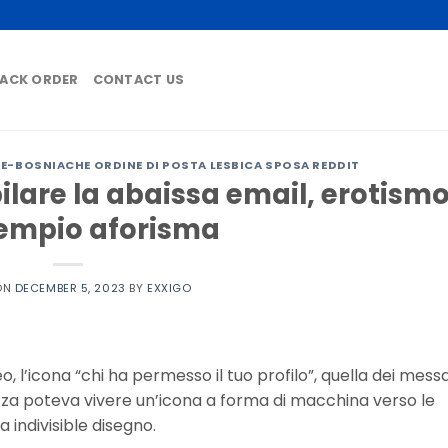
ACK ORDER
CONTACT US
-BOSNIACHE ORDINE DI POSTA LESBICA SPOSA REDDIT
ilare la abaissa email, erotismo
empio aforisma
ON
DECEMBER 5, 2023
BY
EXXIGO
o, l’icona “chi ha permesso il tuo profilo”, quella dei messa
ezza poteva vivere un’icona a forma di macchina verso le
 indivisible disegno.