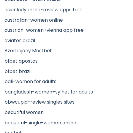
asianladyonline-review apps free
australian-women online
austrian-women+vienna app free
aviator brazil
Azerbajany Mostbet
b1bet apostas
b1bet brazil
bali-women for adults
bangladesh-women+sylhet for adults
bbwcupid-review singles sites
beautiful women
beautiful-single-women online
beebet