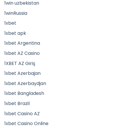
1win uzbekistan
1winRussia
1xbet
1xbet apk
1xbet Argentina
1xbet AZ Casino
1XBET AZ Giriş
1xbet Azerbajan
1xbet Azerbaydjan
1xbet Bangladesh
1xbet Brazil
1xbet Casino AZ
1xbet Casino Online