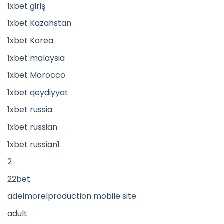
1xbet giriş
1xbet Kazahstan
1xbet Korea
1xbet malaysia
1xbet Morocco
1xbet qeydiyyat
1xbet russia
1xbet russian
1xbet russian1
2
22bet
adelmorelproduction mobile site
adult