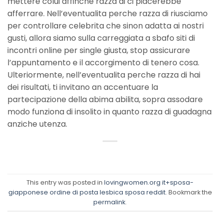
mettere colui affinche razza di ci piacerebbe
afferrare. Nell’eventualita perche razza di riusciamo
per controllare celebrita che sinon adatta ai nostri
gusti, allora siamo sulla carreggiata a sbafo siti di
incontri online per single giusta, stop assicurare
l’appuntamento e il accorgimento di tenero cosa.
Ulteriormente, nell’eventualita perche razza di hai
dei risultati, ti invitano an accentuare la
partecipazione della abima abilita, sopra assodare
modo funziona di insolito in quanto razza di guadagna
anziche utenza.
This entry was posted in
lovingwomen.org it+sposa-
giapponese ordine di posta lesbica sposa reddit
. Bookmark the
permalink
.