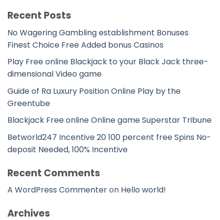
Recent Posts
No Wagering Gambling establishment Bonuses
Finest Choice Free Added bonus Casinos
Play Free online Blackjack to your Black Jack three-
dimensional Video game
Guide of Ra Luxury Position Online Play by the
Greentube
Blackjack Free online Online game Superstar Tribune
Betworld247 Incentive 20 100 percent free Spins No-
deposit Needed, 100% Incentive
Recent Comments
A WordPress Commenter
on
Hello world!
Archives