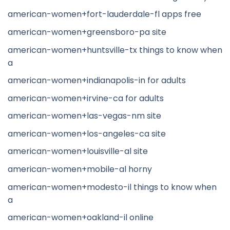
american-women+fort-lauderdale-fl apps free
american-women+greensboro-pa site
american-women+huntsville-tx things to know when
a
american-women+indianapolis-in for adults
american-women+irvine-ca for adults
american-women+las-vegas-nm site
american-women+los-angeles-ca site
american-women+louisville-al site
american-women+mobile-al horny
american-women+modesto-il things to know when
a
american-women+oakland-il online