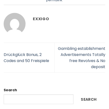
permalink
.
EXXIGO
Gambling establishment
Drückglück Bonus, 2
Advertisements Totally
Codes and 50 Freispiele
free Revolves & No
deposit
Search
SEARCH