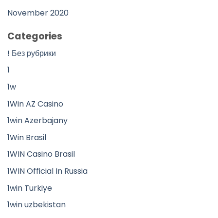
November 2020
Categories
! Без рубрики
1
1w
1Win AZ Casino
1win Azerbajany
1Win Brasil
1WIN Casino Brasil
1WIN Official In Russia
1win Turkiye
1win uzbekistan