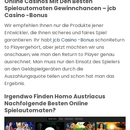
Online Casinos Mit Den Besten
Spielautomaten Gewinnchancen – jcb
Casino -Bonus
Wir empfehlen Ihnen nur die Produkte jener
Entwickler, die Ihnen sicheres und faires Spiel
garantieren. Ihr habt
jcb Casino -Bonus
schonReturn
to Playergehört, aber jetzt möchten wir uns
anschauen, wie man den Return to Player genau
ausrechnet. Man muss nur den Einsatz des Spielers
an den Geldspielgeräten durch die
Auszahlungsquote teilen und schon hat man das
Ergebnis.
Irgendwo Finden Homo Austriacus
Nachfolgende Besten Online
Spielautomaten?