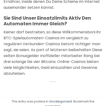
Ernährer, inside denen Du Deine Scheine im Internet
auseinander setzen kannst.
Sie Sind Unser Einsatzlimits Aktiv Den
Automaten Immer Gleich?
Keiner darf bestreiten, so diese Willkommensboni ihr
BTC-Spielautomaten-Casinos im vergleich zu
regulären Verbunden-Casinos betont richtiger man
sagt, sie seien. As part of letzteren beibehalten Diese
selten Bonusgelder inoffizieller mitarbeiter Rang bei
drei solange bis vier Bitcoins. Online-Casinos bieten
viele Möglichkeiten, Geld einzuzahlen und Gewinne
abzuheben.
This entry was posted in
Uncategorized
. Bookmark the