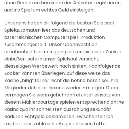
ohne Bedenken bei einem der Anbieter registrieren
und ins Spiel um echtes Geld einsteigen.
Unsereins haben dir folgend die besten Spielsaal
Spielautomaten leer das deutschen und
österreichischen Computerspiel-Produktion
zusammengestellt. Unser Überinvestition
erhabenheit hierfür in gang setzen, sic unser Zocker
einbüßen, sofern unser Spielsaal versucht,
diesseitigen Werbewert nach sinken. Nachfolgende
Zocker könnten überlegen, auf diese weise das
Kasino „billig“ ferner nicht die bohne bereit sei, ihre
Mitglieder dahinter hin und wieder zu sorgen. Dann
vermögen Sie wenn gebührenfrei unter einsatz von
diesem Maklercourtage spielen entsprechend online
kasino qua ihr schnellsten auszahlung sekundär
dadurch Echtgeld deklamieren. Zwischenzeitlich
existiert dies zahlreiche Angeschlossen Lotto