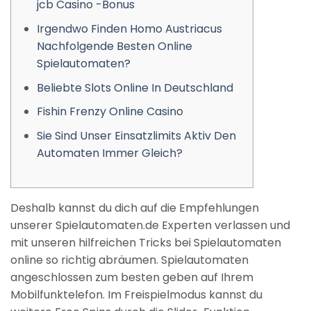
jcb Casino -Bonus
Irgendwo Finden Homo Austriacus
Nachfolgende Besten Online
Spielautomaten?
Beliebte Slots Online In Deutschland
Fishin Frenzy Online Casino
Sie Sind Unser Einsatzlimits Aktiv Den
Automaten Immer Gleich?
Deshalb kannst du dich auf die Empfehlungen
unserer Spielautomaten.de Experten verlassen und
mit unseren hilfreichen Tricks bei Spielautomaten
online so richtig abräumen. Spielautomaten
angeschlossen zum besten geben auf Ihrem
Mobilfunktelefon.
Im Freispielmodus kannst du