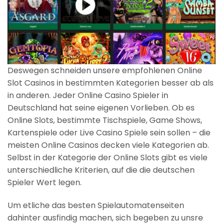
Deswegen schneiden unsere empfohlenen Online
Slot Casinos in bestimmten Kategorien besser ab als
in anderen. Jeder Online Casino Spieler in
Deutschland hat seine eigenen Vorlieben. Ob es
Online Slots, bestimmte Tischspiele, Game Shows,
Kartenspiele oder Live Casino Spiele sein sollen – die
meisten Online Casinos decken viele Kategorien ab.
Selbst in der Kategorie der Online Slots gibt es viele
unterschiedliche Kriterien, auf die die deutschen
Spieler Wert legen.
Um etliche das besten Spielautomatenseiten
dahinter ausfindig machen, sich begeben zu unsre