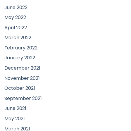
June 2022
May 2022
April 2022
March 2022
February 2022
January 2022
December 2021
November 2021
October 2021
September 2021
June 2021
May 2021
March 2021