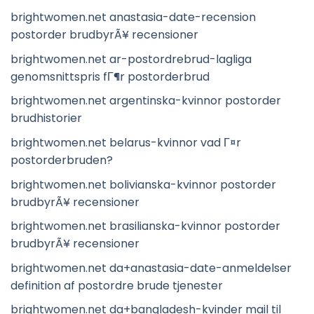
brightwomen.net anastasia-date-recension
postorder brudbyrÃ¥ recensioner
brightwomen.net ar-postordrebrud-lagliga
genomsnittspris fГ¶r postorderbrud
brightwomen.net argentinska-kvinnor postorder
brudhistorier
brightwomen.net belarus-kvinnor vad Г¤r
postorderbruden?
brightwomen.net bolivianska-kvinnor postorder
brudbyrÃ¥ recensioner
brightwomen.net brasilianska-kvinnor postorder
brudbyrÃ¥ recensioner
brightwomen.net da+anastasia-date-anmeldelser
definition af postordre brude tjenester
brightwomen.net da+bangladesh-kvinder mail til