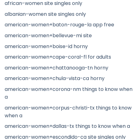
african-women site singles only
albanian-women site singles only
american-women+baton-rouge-la app free
american-women+bellevue-mi site
american-women+boise-id horny
american-women+cape-coral-fl for adults
american-women+chattanooga-tn horny
american-women+chula-vista-ca horny
american-women+corona-nm things to know when
a
american-women+corpus-christi-tx things to know
when a
american-women+dallas-tx things to know when a
american-women+escondido-ca site singles only