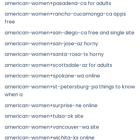
american-women+pasadena-ca for adults
american-women+rancho-cucamonga-ca apps
free
american-women+san-diego-ca free and single site
american-women+san-jose-az horny
american-women+santa-rosa-tx horny
american-women+scottsdale-az for adults
american-women+spokane-wa online
american-women+st-petersburg-pa things to know
when a
american-women+surprise-ne online
american-women+tulsa-ok site
american-women+vancouver-wa site
american-women+wichita-ks online