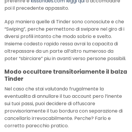
preferire e
kissbrides.com leggi qui
a accomodare
poi il precedente appassito.
App maniera quelle di Tinder sono conosciute e che
“Swiping”, perche permettono di swipare nel giro di i
diversi profili intanto che modo sobrio e svelto.
Insieme codesto rapido ressa avrai la capacita di
oltrepassare da un parte all’altro numeroso da
poter “sbirciare” piu in avanti verso persone possibili.
Modo occultare transitoriamente il balza
Tinder
Nel caso che stai valutando frugalmente la
eventualita di annullare il tuo account pero l’inente
sui tuoi passi, puoi decidere di offuscare
provvisoriamente il tuo bordura con separazione di
cancellarlo irrevocabilmente. Perche? Farlo e
corretto parecchio pratico.