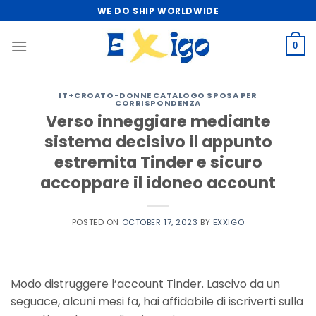
Skip
WE DO SHIP WORLDWIDE
to
content
0
IT+CROATO-DONNE CATALOGO SPOSA PER
CORRISPONDENZA
Verso inneggiare mediante
sistema decisivo il appunto
estremita Tinder e sicuro
accoppare il idoneo account
POSTED ON
OCTOBER 17, 2023
BY
EXXIGO
Modo distruggere l’account Tinder. Lascivo da un
seguace, alcuni mesi fa, hai affidabile di iscriverti sulla