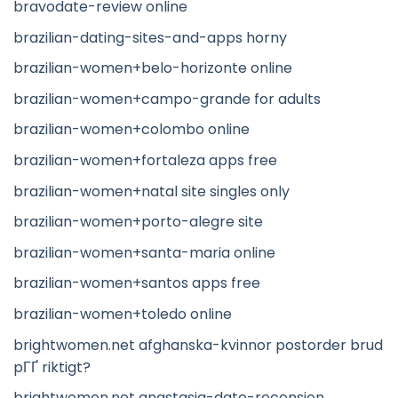
bravodate-review online
brazilian-dating-sites-and-apps horny
brazilian-women+belo-horizonte online
brazilian-women+campo-grande for adults
brazilian-women+colombo online
brazilian-women+fortaleza apps free
brazilian-women+natal site singles only
brazilian-women+porto-alegre site
brazilian-women+santa-maria online
brazilian-women+santos apps free
brazilian-women+toledo online
brightwomen.net afghanska-kvinnor postorder brud
pГҐ riktigt?
brightwomen.net anastasia-date-recension