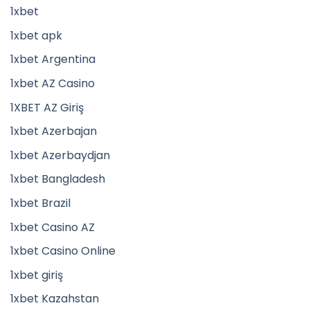
1xbet
1xbet apk
1xbet Argentina
1xbet AZ Casino
1XBET AZ Giriş
1xbet Azerbajan
1xbet Azerbaydjan
1xbet Bangladesh
1xbet Brazil
1xbet Casino AZ
1xbet Casino Online
1xbet giriş
1xbet Kazahstan