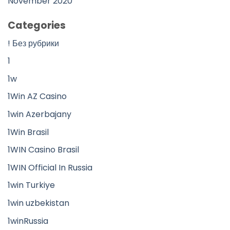
November 2020
Categories
! Без рубрики
1
1w
1Win AZ Casino
1win Azerbajany
1Win Brasil
1WIN Casino Brasil
1WIN Official In Russia
1win Turkiye
1win uzbekistan
1winRussia