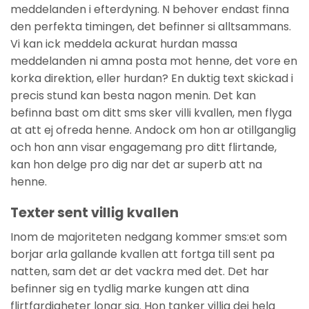
meddelanden i efterdyning. N behover endast finna
den perfekta timingen, det befinner si alltsammans.
Vi kan ick meddela ackurat hurdan massa
meddelanden ni amna posta mot henne, det vore en
korka direktion, eller hurdan? En duktig text skickad i
precis stund kan besta nagon menin. Det kan
befinna bast om ditt sms sker villi kvallen, men flyga
at att ej ofreda henne. Andock om hon ar otillganglig
och hon ann visar engagemang pro ditt flirtande,
kan hon delge pro dig nar det ar superb att na
henne.
Texter sent villig kvallen
Inom de majoriteten nedgang kommer sms:et som
borjar arla gallande kvallen att fortga till sent pa
natten, sam det ar det vackra med det. Det har
befinner sig en tydlig marke kungen att dina
flirtfardigheter lonar sig. Hon tanker villig dej hela