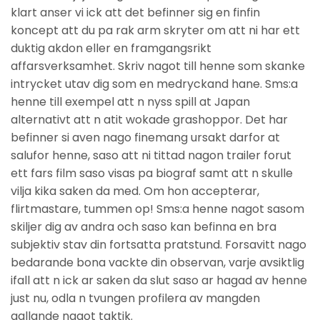
klart anser vi ick att det befinner sig en finfin
koncept att du pa rak arm skryter om att ni har ett
duktig akdon eller en framgangsrikt
affarsverksamhet. Skriv nagot till henne som skanke
intrycket utav dig som en medryckand hane. Sms:a
henne till exempel att n nyss spill at Japan
alternativt att n atit wokade grashoppor. Det har
befinner si aven nago finemang ursakt darfor at
salufor henne, saso att ni tittad nagon trailer forut
ett fars film saso visas pa biograf samt att n skulle
vilja kika saken da med. Om hon accepterar,
flirtmastare, tummen op! Sms:a henne nagot sasom
skiljer dig av andra och saso kan befinna en bra
subjektiv stav din fortsatta pratstund. Forsavitt nago
bedarande bona vackte din observan, varje avsiktlig
ifall att n ick ar saken da slut saso ar hagad av henne
just nu, odla n tvungen profilera av mangden
gallande nagot taktik.