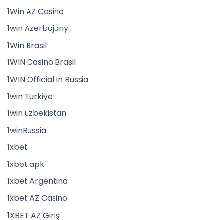
1Win AZ Casino
1win Azerbajany
1Win Brasil
1WIN Casino Brasil
1WIN Official In Russia
1win Turkiye
1win uzbekistan
1winRussia
1xbet
1xbet apk
1xbet Argentina
1xbet AZ Casino
1XBET AZ Giriş