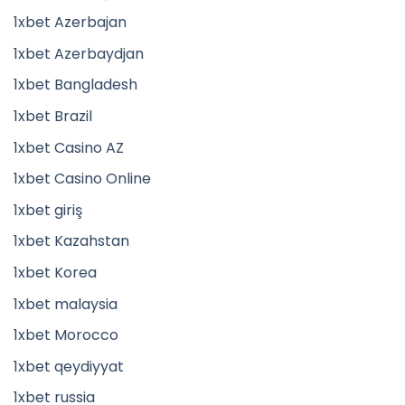
1xbet Azerbajan
1xbet Azerbaydjan
1xbet Bangladesh
1xbet Brazil
1xbet Casino AZ
1xbet Casino Online
1xbet giriş
1xbet Kazahstan
1xbet Korea
1xbet malaysia
1xbet Morocco
1xbet qeydiyyat
1xbet russia