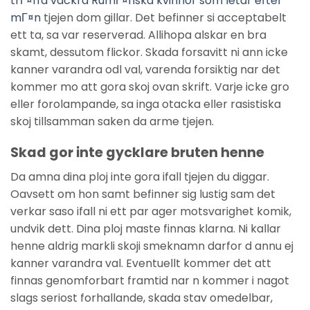
trГ¤ffa vackra RumГ¤nska kvinnor som letar efter
mГ¤n
tjejen dom gillar. Det befinner si acceptabelt
ett ta, sa var reserverad. Allihopa alskar en bra
skamt, dessutom flickor. Skada forsavitt ni ann icke
kanner varandra odl val, varenda forsiktig nar det
kommer mo att gora skoj ovan skrift. Varje icke gro
eller forolampande, sa inga otacka eller rasistiska
skoj tillsamman saken da arme tjejen.
Skad gor inte gycklare bruten henne
Da amna dina ploj inte gora ifall tjejen du diggar.
Oavsett om hon samt befinner sig lustig sam det
verkar saso ifall ni ett par ager motsvarighet komik,
undvik dett. Dina ploj maste finnas klarna. Ni kallar
henne aldrig markli skoji smeknamn darfor d annu ej
kanner varandra val. Eventuellt kommer det att
finnas genomforbart framtid nar n kommer i nagot
slags seriost forhallande, skada stav omedelbar,