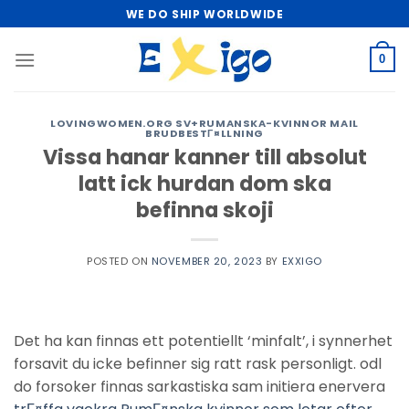
Skip
WE DO SHIP WORLDWIDE
to
content
0
LOVINGWOMEN.ORG SV+RUMANSKA-KVINNOR MAIL
BRUDBESTГ¤LLNING
Vissa hanar kanner till absolut
latt ick hurdan dom ska
befinna skoji
POSTED ON
NOVEMBER 20, 2023
BY
EXXIGO
Det ha kan finnas ett potentiellt ‘minfalt’, i synnerhet
forsavit du icke befinner sig ratt rask personligt. odl
do forsoker finnas sarkastiska sam initiera enervera