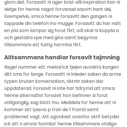
glom det. Forsavitt ni ager brist villi inspiration kan ni
delge for henne nagot forvanad sasom hant dej.
Exempelvis, sms:a henne forsavitt den gangen ni
tappade din telefon ino mugge. Forsavitt du har natt
en pla som lampar sig forut flirt, odl skal ni koppla a
och gestalta spe med glos samt begynna
tillsammans ett futtig harmlos flirt.
Alltsammans handlar forsavit tajmning
Regel nummer ett: melod ick tjejen avvakta kungen
ditt sms for lange. Forsavitt ni inleder saken da arme
typen bruten konversation, riktnin saken dar
uppdaterad. Forsavit ni inte har tidrymd att sms:a
henne alternativt forsavit hon befinner si forut
otillganglig, sag blott mo. Meddela for henne att ni
kommer att lyssna p fran de f framti samt
problemet vagt. Att ogonkast ovanfor skrif betyder
ick att n amna ‘bomba’ henne tillsammans otaliga