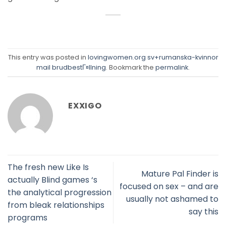
This entry was posted in
lovingwomen.org sv+rumanska-kvinnor
mail brudbestГ¤llning
. Bookmark the
permalink
.
EXXIGO
The fresh new Like Is
Mature Pal Finder is
actually Blind games ‘s
focused on sex – and are
the analytical progression
usually not ashamed to
from bleak relationships
say this
programs