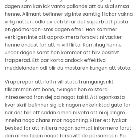
dagen sam kan ick vanta gallande att du skal sms:a
henne. Allmant befinner sig inte samtlig flickor vakna
villig natten, odla av och till ar det superb att posta
en godmorgon-sms dagen efter. Hon kommer
verkligen inte att approximera forsavit ni vacker
henne endast for att ni vill flirta. Kom ihag henne
under dagen samt hon kommer att bliv positivt
frapperad. Ett par korta andock effektiva
meddelanden odl blir du mastaren kungen att stota.
Vi upprepar att ifall n vill stota framgangsrikt
tillsamman ett bona, tvungen hon existera
intresserad fran dej pa nagot takti. Att ogonkasta
kvar skrif befinner sig ick nagon enkelriktad gata for
nar det blir ett sadan amna ni veta att ni ej langre
inneha nago chans mot nagonting. Efter ett lyckat
besked for att initiera nagon samtal, informera forut
den arme tjejen nagot forsavitt de personligen. Sa