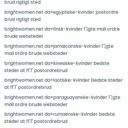
brud rigtigt sted
brightwomen.net da+egyptiske-kvinder postordre
brud rigtigt sted
brightwomen.net da+finsk-kvinder Г¦gte mail ordre
brude websteder
brightwomen.net da+jamaicanske-kvinder Г¦gte
mail ordre brude websteder
brightwomen.net da+kinesiske-kvinder bedste
steder at fГҐ postordrebrud
brightwomen.net da+laotiske-kvinder bedste steder
at fГҐ postordrebrud
brightwomen.net da+paraguayanske-kvinder Г¦gte
mail ordre brude websteder
brightwomen.net da+rumaenske-kvinder bedste
steder at fГҐ postordrebrud