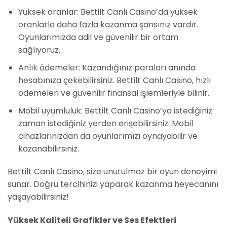
Yüksek oranlar: Bettilt Canlı Casino’da yüksek
oranlarla daha fazla kazanma şansınız vardır.
Oyunlarımızda adil ve güvenilir bir ortam
sağlıyoruz.
Anlık ödemeler: Kazandığınız paraları anında
hesabınıza çekebilirsiniz. Bettilt Canlı Casino, hızlı
ödemeleri ve güvenilir finansal işlemleriyle bilinir.
Mobil uyumluluk: Bettilt Canlı Casino’ya istediğiniz
zaman istediğiniz yerden erişebilirsiniz. Mobil
cihazlarınızdan da oyunlarımızı oynayabilir ve
kazanabilirsiniz.
Bettilt Canlı Casino, size unutulmaz bir oyun deneyimi
sunar. Doğru tercihinizi yaparak kazanma heyecanını
yaşayabilirsiniz!
Yüksek Kaliteli Grafikler ve Ses Efektleri