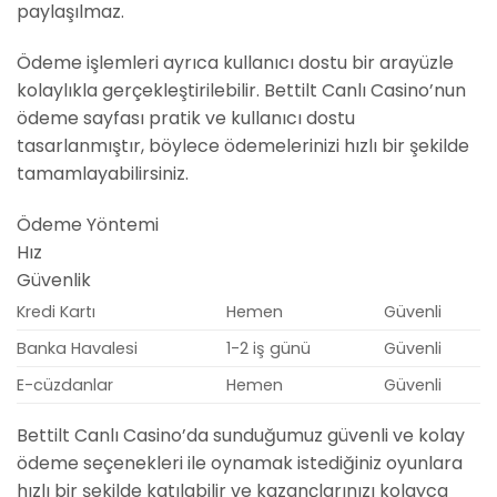
paylaşılmaz.
Ödeme işlemleri ayrıca kullanıcı dostu bir arayüzle
kolaylıkla gerçekleştirilebilir. Bettilt Canlı Casino’nun
ödeme sayfası pratik ve kullanıcı dostu
tasarlanmıştır, böylece ödemelerinizi hızlı bir şekilde
tamamlayabilirsiniz.
Ödeme Yöntemi
Hız
Güvenlik
Kredi Kartı
Hemen
Güvenli
Banka Havalesi
1-2 iş günü
Güvenli
E-cüzdanlar
Hemen
Güvenli
Bettilt Canlı Casino’da sunduğumuz güvenli ve kolay
ödeme seçenekleri ile oynamak istediğiniz oyunlara
hızlı bir şekilde katılabilir ve kazançlarınızı kolayca