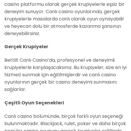
casino platformu olarak gerçek krupiyelerle eşsiz bir
deneyim sunuyor. Canlı casino oyunlarında, gerçek
krupiyelerle masalarda canlı olarak oyun oynayabilir
ve heyecan dolu bir atmosferde kazanma şansınızı
deneyebilirsiniz.
Gerçek Krupiyeler
Bettilt Canlı Casino’da, profesyonel ve deneyimli
krupiyelerle karşılaşacaksınız. Bu krupiyeler, size en iyi
hizmeti sunmak için eğitilmişlerdir ve canlı casino
oyunlarının gerçek bir casino deneyimi sunmasını
sağlarlar.
Çeşitli Oyun Seçenekleri
Canlı casino bölümünde, birçok farklı oyun seçeneği
bulunmaktadır. Blackjack, rulet, poker ve daha birçok
popüler casino oyununu gerçek krupiyeler eşliğinde