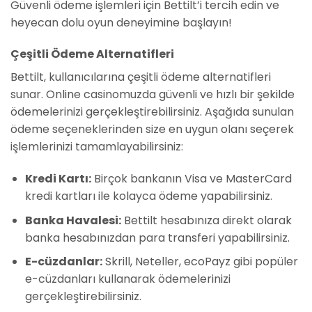
Güvenli ödeme işlemleri için Bettilt’i tercih edin ve
heyecan dolu oyun deneyimine başlayın!
Çeşitli Ödeme Alternatifleri
Bettilt, kullanıcılarına çeşitli ödeme alternatifleri
sunar. Online casinomuzda güvenli ve hızlı bir şekilde
ödemelerinizi gerçekleştirebilirsiniz. Aşağıda sunulan
ödeme seçeneklerinden size en uygun olanı seçerek
işlemlerinizi tamamlayabilirsiniz:
Kredi Kartı:
Birçok bankanın Visa ve MasterCard
kredi kartları ile kolayca ödeme yapabilirsiniz.
Banka Havalesi:
Bettilt hesabınıza direkt olarak
banka hesabınızdan para transferi yapabilirsiniz.
E-cüzdanlar:
Skrill, Neteller, ecoPayz gibi popüler
e-cüzdanları kullanarak ödemelerinizi
gerçekleştirebilirsiniz.