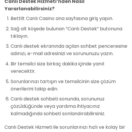
Canlı Destek Hizmeti’nden Nasıl
Yararlanabilirsiniz?
Bettilt Canlı Casino ana sayfasına giriş yapın.
Sağ alt köşede bulunan “Canlı Destek” butonuna
tıklayın.
Canlı destek ekranında açılan sohbet penceresine
adınızı, e-mail adresinizi ve sorununuzu yazın.
Bir temsilci size birkaç dakika içinde yanıt
verecektir.
Sorunlarınızı tartışın ve temsilcinin size çözüm
önerilerini takip edin.
Canlı destek sohbeti sonunda, sorununuz
çözüldüğünde veya yardıma ihtiyacınız
kalmadığında sohbeti sonlandırabilirsiniz.
Canlı Destek Hizmeti ile sorunlarınızı hızlı ve kolay bir