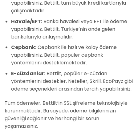
yapabilirsiniz. Bettilt, tüm büyük kredi kartlarıyla
çalışmaktadır.
Havale/EFT:
Banka havalesi veya EFT ile ödeme
yapabilirsiniz. Bettilt, Türkiye’nin önde gelen
bankalarıyla anlaşmalıdır.
Cepbank:
Cepbank ile hızlı ve kolay ödeme
yapabilirsiniz. Bettilt, popüler cepbank
yöntemlerini desteklemektedir.
E-cüzdanlar:
Bettilt, popüler e-cüzdan
yöntemlerini destekler. Neteller, Skrill, EcoPayz gibi
ödeme seçenekleri arasından tercih yapabilirsiniz.
Tüm ödemeler, Bettilt’in SSL şifreleme teknolojisiyle
korunmaktadır. Bu sayede, ödeme bilgilerinizin
güvenliği sağlanır ve herhangi bir sorun
yaşamazsınız.