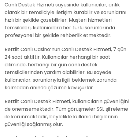
Canlı Destek Hizmeti sayesinde kullanıcılar, anlık
olarak bir temsilciyle iletişim kurabilir ve sorunlarını
hızlı bir şekilde çözebilirler. Müşteri hizmetleri
temsilcileri, kullanıcılara her türlü sorunlarında
profesyonel bir şekilde rehberlik etmektedir.
Bettilt Canlı Casino’nun Canlı Destek Hizmeti, 7 gün
24 saat aktiftir. Kullanıcılar herhangi bir saat
diliminde, herhangi bir gün canlı destek
temsilcilerinden yardım alabilirler. Bu sayede
kullanıcılar, sorunlarıyla ilgili beklemek zorunda
kalmadan anında çözüme kavuşurlar.
Bettilt Canlı Destek Hizmeti, kullanıcıların güvenliğini
de önemsemektedir. Tüm görüşmeler SSL şifreleme
ile korunmaktadır, böylelikle kullanıcı bilgilerinin
güvenliği sağlanmış olur.