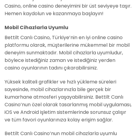
Casino, online casino deneyimini bir üst seviyeye taşır.
Hemen kaydolun ve kazanmaya başlayın!
Mobil Cihazlarla Uyumlu
Bettilt Canlı Casino, Türkiye’nin en iyi online casino
platformu olarak, müşterilerine mükemmel bir mobil
deneyim sunmaktadır. Mobil cihazlarla uyumludur,
böylece istediğiniz zaman ve istediğiniz yerden
casino oyunlarının tadını çıkarabilirsiniz.
Yüksek kaliteli grafikler ve hızlı yükleme süreleri
sayesinde, mobil cihazlarınızla bile gerçek bir
kumarhane atmosferi yaşayabilirsiniz. Bettilt Canlı
Casino’nun özel olarak tasarlanmış mobil uygulaması,
iOS ve Android işletim sistemlerinde sorunsuz çalışır
ve tüm favori oyunlarınıza kolay erişim sağlar.
Bettilt Canlı Casino’nun mobil cihazlarla uyumlu