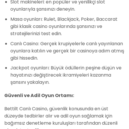
Slot makineleri: en popüler ve yenilikçi slot
oyunlarıyla şansınızı deneyin.
Masa oyunları: Rulet, Blackjack, Poker, Baccarat
gibi klasik casino oyunlarında şansınızı ve
stratejilerinizi test edin.
Canlı Casino: Gerçek krupiyelerle canlı yayınlanan
oyunlara katılın ve gerçek bir casinoya adım atmış
gibi hissedin.
Jackpot oyunları: Büyük ödüllerin peşine düşün ve
hayatınızı değiştirecek ikramiyeleri kazanma
şansını yakalayın.
Güvenli ve Adil Oyun Ortamı:
Bettilt Canlı Casino, güvenlik konusunda en üst
düzeyde tedbirler alır ve adil oyun sağlamak için
bağımsız denetleme kuruluşları tarafından düzenli