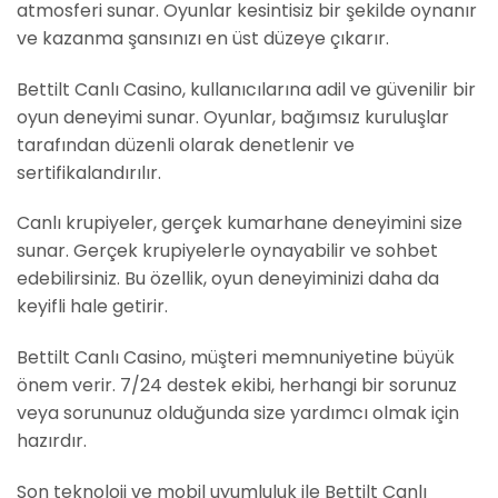
atmosferi sunar. Oyunlar kesintisiz bir şekilde oynanır
ve kazanma şansınızı en üst düzeye çıkarır.
Bettilt Canlı Casino, kullanıcılarına adil ve güvenilir bir
oyun deneyimi sunar. Oyunlar, bağımsız kuruluşlar
tarafından düzenli olarak denetlenir ve
sertifikalandırılır.
Canlı krupiyeler, gerçek kumarhane deneyimini size
sunar. Gerçek krupiyelerle oynayabilir ve sohbet
edebilirsiniz. Bu özellik, oyun deneyiminizi daha da
keyifli hale getirir.
Bettilt Canlı Casino, müşteri memnuniyetine büyük
önem verir. 7/24 destek ekibi, herhangi bir sorunuz
veya sorununuz olduğunda size yardımcı olmak için
hazırdır.
Son teknoloji ve mobil uyumluluk ile Bettilt Canlı