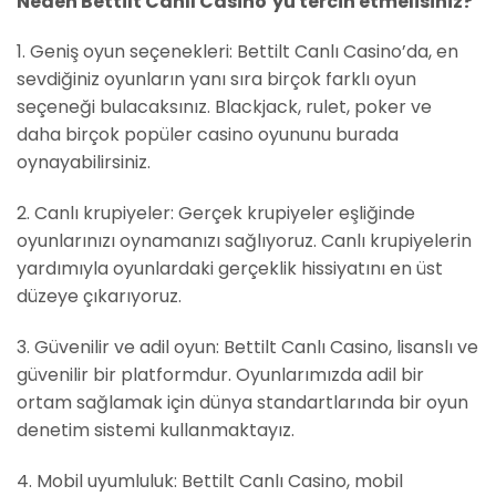
Neden Bettilt Canlı Casino’yu tercih etmelisiniz?
1. Geniş oyun seçenekleri: Bettilt Canlı Casino’da, en
sevdiğiniz oyunların yanı sıra birçok farklı oyun
seçeneği bulacaksınız. Blackjack, rulet, poker ve
daha birçok popüler casino oyununu burada
oynayabilirsiniz.
2. Canlı krupiyeler: Gerçek krupiyeler eşliğinde
oyunlarınızı oynamanızı sağlıyoruz. Canlı krupiyelerin
yardımıyla oyunlardaki gerçeklik hissiyatını en üst
düzeye çıkarıyoruz.
3. Güvenilir ve adil oyun: Bettilt Canlı Casino, lisanslı ve
güvenilir bir platformdur. Oyunlarımızda adil bir
ortam sağlamak için dünya standartlarında bir oyun
denetim sistemi kullanmaktayız.
4. Mobil uyumluluk: Bettilt Canlı Casino, mobil