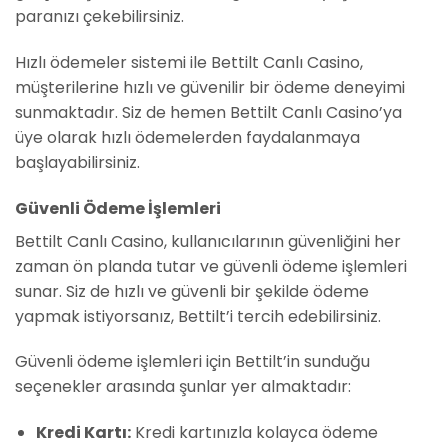
paranızı çekebilirsiniz.
Hızlı ödemeler sistemi ile Bettilt Canlı Casino,
müşterilerine hızlı ve güvenilir bir ödeme deneyimi
sunmaktadır. Siz de hemen Bettilt Canlı Casino’ya
üye olarak hızlı ödemelerden faydalanmaya
başlayabilirsiniz.
Güvenli Ödeme İşlemleri
Bettilt Canlı Casino, kullanıcılarının güvenliğini her
zaman ön planda tutar ve güvenli ödeme işlemleri
sunar. Siz de hızlı ve güvenli bir şekilde ödeme
yapmak istiyorsanız, Bettilt’i tercih edebilirsiniz.
Güvenli ödeme işlemleri için Bettilt’in sunduğu
seçenekler arasında şunlar yer almaktadır:
Kredi Kartı:
Kredi kartınızla kolayca ödeme