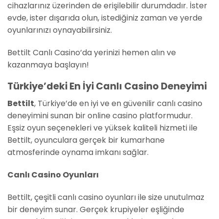
cihazlarınız üzerinden de erişilebilir durumdadır. İster
evde, ister dışarıda olun, istediğiniz zaman ve yerde
oyunlarınızı oynayabilirsiniz.
Bettilt Canlı Casino’da yerinizi hemen alın ve
kazanmaya başlayın!
Türkiye’deki En İyi Canlı Casino Deneyimi
Bettilt
, Türkiye’de en iyi ve en güvenilir canlı casino
deneyimini sunan bir online casino platformudur.
Eşsiz oyun seçenekleri ve yüksek kaliteli hizmeti ile
Bettilt, oyunculara gerçek bir kumarhane
atmosferinde oynama imkanı sağlar.
Canlı Casino Oyunları
Bettilt, çeşitli canlı casino oyunları ile size unutulmaz
bir deneyim sunar. Gerçek krupiyeler eşliğinde