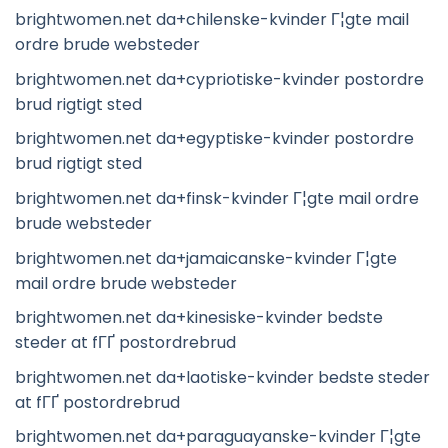
brightwomen.net da+chilenske-kvinder Г¦gte mail
ordre brude websteder
brightwomen.net da+cypriotiske-kvinder postordre
brud rigtigt sted
brightwomen.net da+egyptiske-kvinder postordre
brud rigtigt sted
brightwomen.net da+finsk-kvinder Г¦gte mail ordre
brude websteder
brightwomen.net da+jamaicanske-kvinder Г¦gte
mail ordre brude websteder
brightwomen.net da+kinesiske-kvinder bedste
steder at fГҐ postordrebrud
brightwomen.net da+laotiske-kvinder bedste steder
at fГҐ postordrebrud
brightwomen.net da+paraguayanske-kvinder Г¦gte