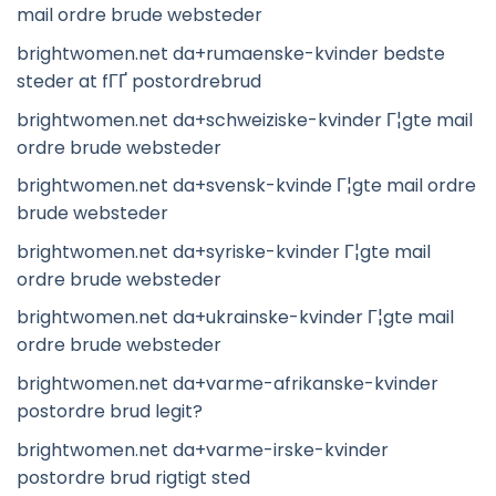
mail ordre brude websteder
brightwomen.net da+rumaenske-kvinder bedste
steder at fГҐ postordrebrud
brightwomen.net da+schweiziske-kvinder Г¦gte mail
ordre brude websteder
brightwomen.net da+svensk-kvinde Г¦gte mail ordre
brude websteder
brightwomen.net da+syriske-kvinder Г¦gte mail
ordre brude websteder
brightwomen.net da+ukrainske-kvinder Г¦gte mail
ordre brude websteder
brightwomen.net da+varme-afrikanske-kvinder
postordre brud legit?
brightwomen.net da+varme-irske-kvinder
postordre brud rigtigt sted