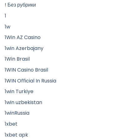
! Без рубрики
1
1w
1Win AZ Casino
1win Azerbajany
1Win Brasil
1WIN Casino Brasil
1WIN Official In Russia
1win Turkiye
1win uzbekistan
1winRussia
1xbet
1xbet apk