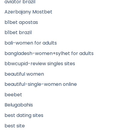
aviator brazil
Azerbajany Mostbet
b1bet apostas
b1bet brazil
bali-women for adults
bangladesh-women+sylhet for adults
bbwcupid-review singles sites
beautiful women
beautiful-single-women online
beebet
Belugabahis
best dating sites
best site