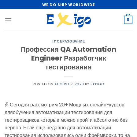
Skip
WE DO SHIP WORLDWIDE
to
content
0
IT ОБРАЗОВАНИЕ
Профессия QA Automation
Engineer Разработчик
тестирования
POSTED ON
AUGUST 7, 2023
BY
EXXIGO
✌ Сегодня рассмотрим 20+ Мощных онлайн-курсов
дляобучения автоматизации тестирования для
тестировщиков,которые можно пройти абсолютно без
нервов. Если еще недавно для автоматизации
тестирования использовались одни фреймворки, то на