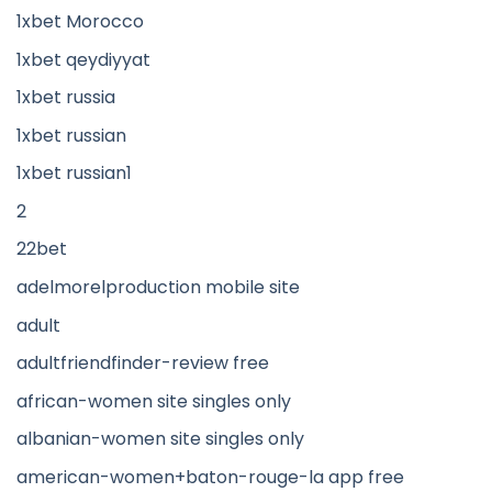
1xbet Morocco
1xbet qeydiyyat
1xbet russia
1xbet russian
1xbet russian1
2
22bet
adelmorelproduction mobile site
adult
adultfriendfinder-review free
african-women site singles only
albanian-women site singles only
american-women+baton-rouge-la app free