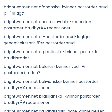
brightwomen.net afghanska-kvinnor postorder brud
pГҐ riktigt?
brightwomen.net anastasia-date-recension
postorder brudbyrÃ¥ recensioner
brightwomen.net ar-postordrebrud-lagliga
genomsnittspris fГ¶r postorderbrud
brightwomen.net argentinska-kvinnor postorder
brudhistorier
brightwomen.net belarus-kvinnor vad Г¤r
postorderbruden?
brightwomen.net bolivianska-kvinnor postorder
brudbyrÃ¥ recensioner
brightwomen.net brasilianska-kvinnor postorder
brudbyrÃ¥ recensioner
brightwomen.net da+anastasia-date-anmeldelser