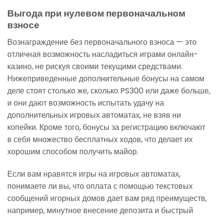
Выгода при нулевом первоначальном
взносе
Вознаграждение без первоначального взноса — это
отличная возможность насладиться играми онлайн-
казино, не рискуя своими текущими средствами.
Нижеприведенные дополнительные бонусы на самом
деле стоят столько же, сколько PS300 или даже больше,
и они дают возможность испытать удачу на
дополнительных игровых автоматах, не взяв ни
копейки. Кроме того, бонусы за регистрацию включают
в себя множество бесплатных ходов, что делает их
хорошим способом получить майор.
Если вам нравятся игры на игровых автоматах,
понимаете ли вы, что оплата с помощью текстовых
сообщений игорных домов дает вам ряд преимуществ,
например, минутное внесение депозита и быстрый