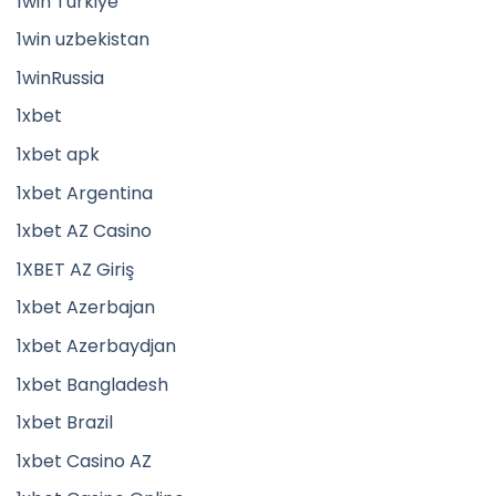
1win Turkiye
1win uzbekistan
1winRussia
1xbet
1xbet apk
1xbet Argentina
1xbet AZ Casino
1XBET AZ Giriş
1xbet Azerbajan
1xbet Azerbaydjan
1xbet Bangladesh
1xbet Brazil
1xbet Casino AZ