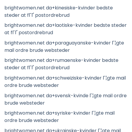
brightwomen.net da+kinesiske-kvinder bedste
steder at fГҐ postordrebrud
brightwomen.net da+laotiske-kvinder bedste steder
at fГҐ postordrebrud
brightwomen.net da+paraguayanske-kvinder Г¦gte
mail ordre brude websteder
brightwomen.net da+rumaenske-kvinder bedste
steder at fГҐ postordrebrud
brightwomen.net da+schweiziske-kvinder Г¦gte mail
ordre brude websteder
brightwomen.net da+svensk-kvinde Г¦gte mail ordre
brude websteder
brightwomen.net da+syriske-kvinder Г¦gte mail
ordre brude websteder
brightwomen.net da+ukrainske-kvinder Г¦gte mail