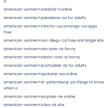
a
american-women+oakland-il online
american-women+pasadena-ca for adults
american-women+rancho-cucamonga-ca apps
free
american-women+san-diego-ca free and single site
american-women+san-jose-az horny
american-women+santa-rosa-tx horny
american-women+scottsdale-az for adults
american-women+spokane-wa online
american-women+st-petersburg-pa things to know
when a
american-women+surprise-ne online
american-women+tulsa-ok site