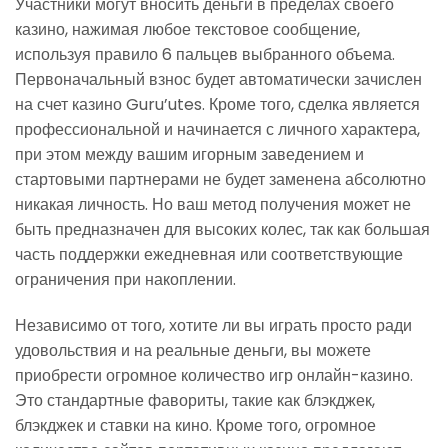
Участники могут вносить деньги в пределах своего
казино, нажимая любое текстовое сообщение,
используя правило 6 пальцев выбранного объема.
Первоначальный взнос будет автоматически зачислен
на счет казино Guru’utes. Кроме того, сделка является
профессиональной и начинается с личного характера,
при этом между вашим игорным заведением и
стартовыми партнерами не будет заменена абсолютно
никакая личность. Но ваш метод получения может не
быть предназначен для высоких колес, так как большая
часть поддержки ежедневная или соответствующие
ограничения при накоплении.
Независимо от того, хотите ли вы играть просто ради
удовольствия и на реальные деньги, вы можете
приобрести огромное количество игр онлайн-казино.
Это стандартные фавориты, такие как блэкджек,
блэкджек и ставки на кино. Кроме того, огромное