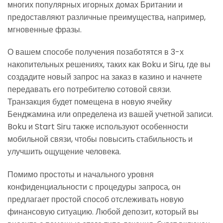
многих популярных игорных домах Британии и
предоставляют различные преимущества, например,
мгновенные фразы.
О вашем способе получения позаботятся в 3-х
накопительных решениях, таких как Boku и Siru, где вы
создадите новый запрос на заказ в казино и начнете
передавать его потребителю сотовой связи.
Транзакция будет помещена в новую ячейку
Бенджамина или определена из вашей учетной записи.
Boku и Start Siru также используют особенности
мобильной связи, чтобы повысить стабильность и
улучшить ощущение человека.
Помимо простоты и начального уровня
конфиденциальности с процедуры запроса, он
предлагает простой способ отслеживать новую
финансовую ситуацию. Любой депозит, который вы