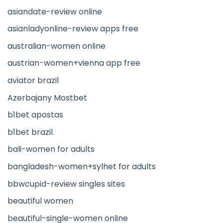
asiandate-review online
asianladyonline-review apps free
australian-women online
austrian-women+vienna app free
aviator brazil
Azerbajany Mostbet
b1bet apostas
b1bet brazil
bali-women for adults
bangladesh-women+sylhet for adults
bbwcupid-review singles sites
beautiful women
beautiful-single-women online