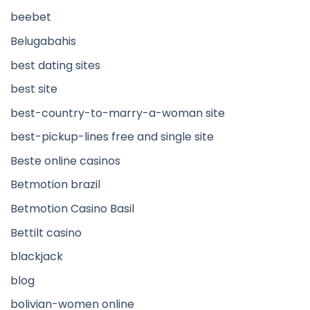
beebet
Belugabahis
best dating sites
best site
best-country-to-marry-a-woman site
best-pickup-lines free and single site
Beste online casinos
Betmotion brazil
Betmotion Casino Basil
Bettilt casino
blackjack
blog
bolivian-women online