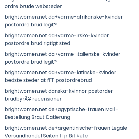
ordre brude websteder
brightwomen.net da+varme-afrikanske-kvinder
postordre brud legit?
brightwomen.net da+varme-irske-kvinder
postordre brud rigtigt sted
brightwomen.net da+varme-italienske-kvinder
postordre brud legit?
brightwomen.net da+varme-latinske-kvinder
bedste steder at fГҐ postordrebrud
brightwomen.net danska-kvinnor postorder
brudbyrÃ¥ recensioner
brightwomen.net de+agyptische-frauen Mail -
Bestellung Braut Datierung
brightwomen.net de+argentinische-frauen Legale
Versandhandel Seiten fГјr BrГ¤ute