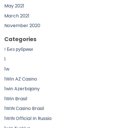
May 2021
March 2021
November 2020
Categories
! Без рубрики
1
1w
1Win AZ Casino
1win Azerbajany
1Win Brasil
1WIN Casino Brasil
1WIN Official In Russia