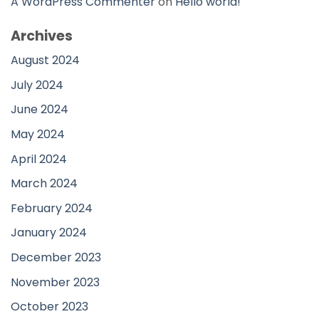
A WordPress Commenter
on
Hello world!
Archives
August 2024
July 2024
June 2024
May 2024
April 2024
March 2024
February 2024
January 2024
December 2023
November 2023
October 2023