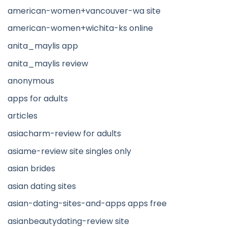
american-women+vancouver-wa site
american-women+wichita-ks online
anita_maylis app
anita_maylis review
anonymous
apps for adults
articles
asiacharm-review for adults
asiame-review site singles only
asian brides
asian dating sites
asian-dating-sites-and-apps apps free
asianbeautydating-review site