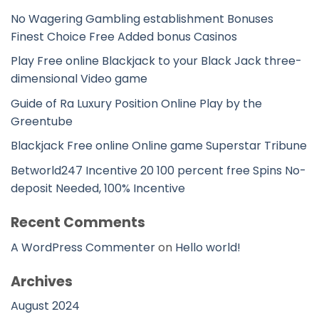
No Wagering Gambling establishment Bonuses
Finest Choice Free Added bonus Casinos
Play Free online Blackjack to your Black Jack three-
dimensional Video game
Guide of Ra Luxury Position Online Play by the
Greentube
Blackjack Free online Online game Superstar Tribune
Betworld247 Incentive 20 100 percent free Spins No-
deposit Needed, 100% Incentive
Recent Comments
A WordPress Commenter
on
Hello world!
Archives
August 2024