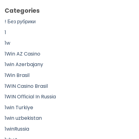
Categories
! Без рубрики
1
1w
1Win AZ Casino
1win Azerbajany
1Win Brasil
1WIN Casino Brasil
1WIN Official In Russia
1win Turkiye
1win uzbekistan
1winRussia