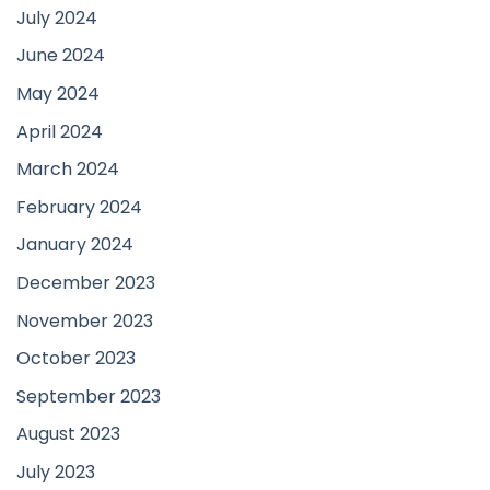
July 2024
June 2024
May 2024
April 2024
March 2024
February 2024
January 2024
December 2023
November 2023
October 2023
September 2023
August 2023
July 2023