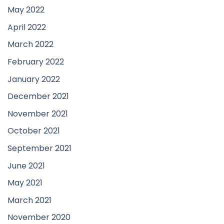
May 2022
April 2022
March 2022
February 2022
January 2022
December 2021
November 2021
October 2021
September 2021
June 2021
May 2021
March 2021
November 2020