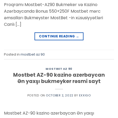
Proqramı Mostbet-AZ90 Bukmeker və Kazino
Azərbaycanda Bonus 550+250F Mostbet mərc
əmsalları Bukmeyster MostBet -in xüsusiyyətləri
Canlı […]
CONTINUE READING
→
Posted in
mostbet az 90
MOSTBET AZ 90
Mostbet AZ-90 kazino azerbaycan
Ən yaxşı bukmeyker rəsmi sayt
POSTED ON
OCTOBER 2, 2022
BY
EXXIGO
Mostbet AZ-90 kazino azerbaycan Ən yaxşı