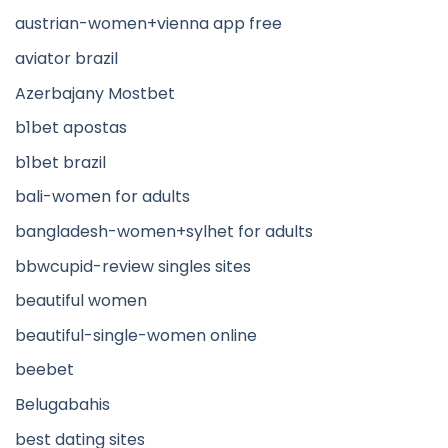
austrian-women+vienna app free
aviator brazil
Azerbajany Mostbet
b1bet apostas
b1bet brazil
bali-women for adults
bangladesh-women+sylhet for adults
bbwcupid-review singles sites
beautiful women
beautiful-single-women online
beebet
Belugabahis
best dating sites