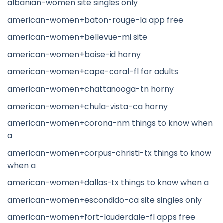
albanian-women site singles only
american-women+baton-rouge-la app free
american-women+bellevue-mi site
american-women+boise-id horny
american-women+cape-coral-fl for adults
american-women+chattanooga-tn horny
american-women+chula-vista-ca horny
american-women+corona-nm things to know when
a
american-women+corpus-christi-tx things to know
when a
american-women+dallas-tx things to know when a
american-women+escondido-ca site singles only
american-women+fort-lauderdale-fl apps free