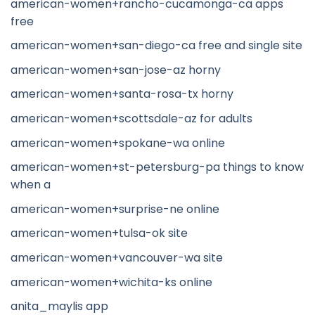
american-women+rancho-cucamonga-ca apps
free
american-women+san-diego-ca free and single site
american-women+san-jose-az horny
american-women+santa-rosa-tx horny
american-women+scottsdale-az for adults
american-women+spokane-wa online
american-women+st-petersburg-pa things to know
when a
american-women+surprise-ne online
american-women+tulsa-ok site
american-women+vancouver-wa site
american-women+wichita-ks online
anita_maylis app