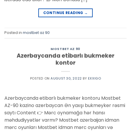
CONTINUE READING
→
Posted in
mostbet az 90
MOSTBET AZ 90
Azerbaycanda etibarlı bukmeker
kontor
POSTED ON
AUGUST 30, 2022
BY
EXXIGO
Azerbaycanda etibarlı bukmeker kontoru Mostbet
AZ-90 kazino azerbaycan Ən yaxşı bukmeyker rəsmi
saytı Content 👉 Mərc oynamağa hər hansı
məhdudiyyətlər varmı? Mostbet azerbaijan idman
mərc oyunları Mostbet idman mərc oyunları və