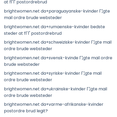
at fГҐ postordrebrud
brightwomen.net da+paraguayanske-kvinder Г¦gte
mail ordre brude websteder
brightwomen.net da+rumaenske-kvinder bedste
steder at fГҐ postordrebrud
brightwomen.net da+schweiziske-kvinder Г¦gte mail
ordre brude websteder
brightwomen.net da+svensk-kvinde Г¦gte mail ordre
brude websteder
brightwomen.net da+syriske-kvinder Г¦gte mail
ordre brude websteder
brightwomen.net da+ukrainske-kvinder Г¦gte mail
ordre brude websteder
brightwomen.net da+varme-afrikanske-kvinder
postordre brud legit?