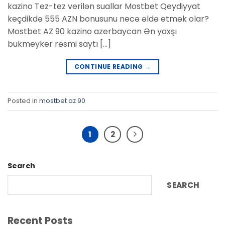
kazino Tez-tez verilən suallar Mostbet Qeydiyyat
keçdikdə 555 AZN bonusunu necə əldə etmək olar?
Mostbet AZ 90 kazino azerbaycan Ən yaxşı
bukmeyker rəsmi saytı […]
CONTINUE READING
→
Posted in
mostbet az 90
1
2
Search
SEARCH
Recent Posts