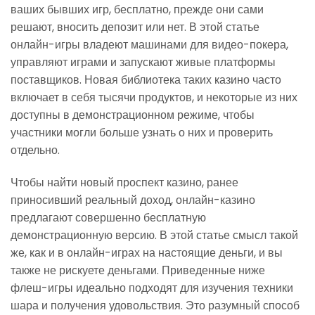
ваших бывших игр, бесплатно, прежде они сами
решают, вносить депозит или нет. В этой статье
онлайн-игры владеют машинами для видео-покера,
управляют играми и запускают живые платформы
поставщиков. Новая библиотека таких казино часто
включает в себя тысячи продуктов, и некоторые из них
доступны в демонстрационном режиме, чтобы
участники могли больше узнать о них и проверить
отдельно.
Чтобы найти новый проспект казино, ранее
приносивший реальный доход, онлайн-казино
предлагают совершенно бесплатную
демонстрационную версию. В этой статье смысл такой
же, как и в онлайн-играх на настоящие деньги, и вы
также не рискуете деньгами. Приведенные ниже
флеш-игры идеально подходят для изучения техники
шара и получения удовольствия. Это разумный способ