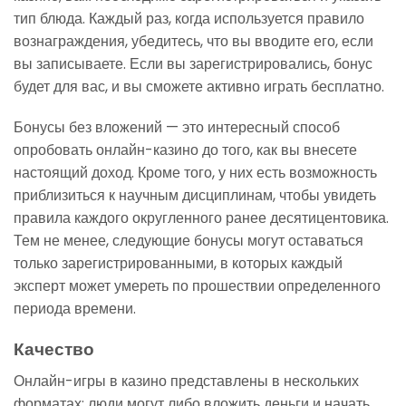
тип блюда. Каждый раз, когда используется правило
вознаграждения, убедитесь, что вы вводите его, если
вы записываете. Если вы зарегистрировались, бонус
будет для вас, и вы сможете активно играть бесплатно.
Бонусы без вложений — это интересный способ
опробовать онлайн-казино до того, как вы внесете
настоящий доход. Кроме того, у них есть возможность
приблизиться к научным дисциплинам, чтобы увидеть
правила каждого округленного ранее десятицентовика.
Тем не менее, следующие бонусы могут оставаться
только зарегистрированными, в которых каждый
эксперт может умереть по прошествии определенного
периода времени.
Качество
Онлайн-игры в казино представлены в нескольких
форматах: люди могут либо вложить деньги и начать