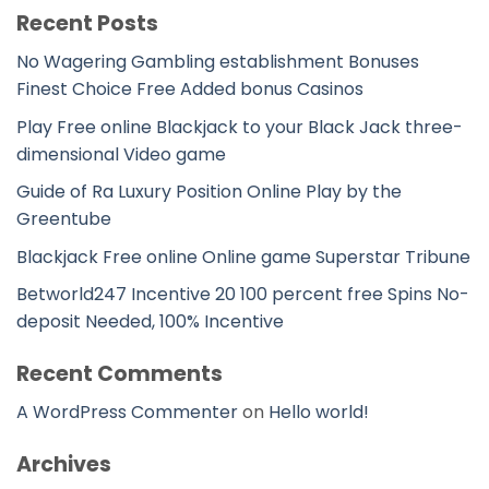
Recent Posts
No Wagering Gambling establishment Bonuses
Finest Choice Free Added bonus Casinos
Play Free online Blackjack to your Black Jack three-
dimensional Video game
Guide of Ra Luxury Position Online Play by the
Greentube
Blackjack Free online Online game Superstar Tribune
Betworld247 Incentive 20 100 percent free Spins No-
deposit Needed, 100% Incentive
Recent Comments
A WordPress Commenter
on
Hello world!
Archives