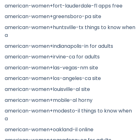
american-women+fort-lauderdale-fl apps free
american-women+greensboro-pa site
american-women+huntsville-tx things to know when
a
american-women+indianapolis-in for adults
american-women+irvine-ca for adults
american-women+las-vegas-nm site
american-women+los-angeles-ca site
american-women+louisville-al site
american-women+mobile-al horny
american-women+modesto-il things to know when
a
american-women+oakland-il online