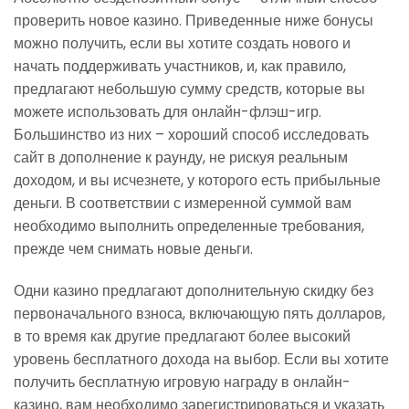
проверить новое казино. Приведенные ниже бонусы
можно получить, если вы хотите создать нового и
начать поддерживать участников, и, как правило,
предлагают небольшую сумму средств, которые вы
можете использовать для онлайн-флэш-игр.
Большинство из них – хороший способ исследовать
сайт в дополнение к раунду, не рискуя реальным
доходом, и вы исчезнете, у которого есть прибыльные
деньги. В соответствии с измеренной суммой вам
необходимо выполнить определенные требования,
прежде чем снимать новые деньги.
Одни казино предлагают дополнительную скидку без
первоначального взноса, включающую пять долларов,
в то время как другие предлагают более высокий
уровень бесплатного дохода на выбор. Если вы хотите
получить бесплатную игровую награду в онлайн-
казино, вам необходимо зарегистрироваться и указать