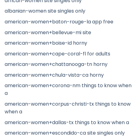
african-women site singles only
albanian-women site singles only
american-women+baton-rouge-la app free
american-women+bellevue-mi site
american-women+boise-id horny
american-women+cape-coral-fl for adults
american-women+chattanooga-tn horny
american-women+chula-vista-ca horny
american-women+corona-nm things to know when
a
american-women+corpus-christi-tx things to know
when a
american-women+dallas-tx things to know when a
american-women+escondido-ca site singles only