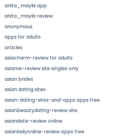
anita_maylis app
anita_maylis review
anonymous
apps for adults
articles
asiacharm-review for adults
asiame-review site singles only
asian brides
asian dating sites
asian-dating-sites-and-apps apps free
asianbeautydating-review site
asiandate-review online
asianladyonline-review apps free