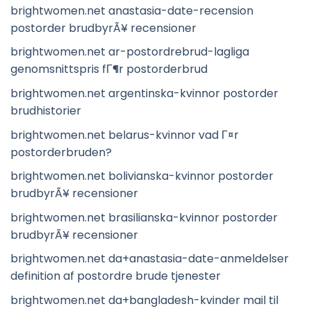
brightwomen.net anastasia-date-recension
postorder brudbyrÃ¥ recensioner
brightwomen.net ar-postordrebrud-lagliga
genomsnittspris fГ¶r postorderbrud
brightwomen.net argentinska-kvinnor postorder
brudhistorier
brightwomen.net belarus-kvinnor vad Г¤r
postorderbruden?
brightwomen.net bolivianska-kvinnor postorder
brudbyrÃ¥ recensioner
brightwomen.net brasilianska-kvinnor postorder
brudbyrÃ¥ recensioner
brightwomen.net da+anastasia-date-anmeldelser
definition af postordre brude tjenester
brightwomen.net da+bangladesh-kvinder mail til