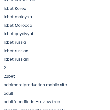
1xbet Korea
1xbet malaysia
1xbet Morocco
1xbet qeydiyyat
1xbet russia
1xbet russian
1xbet russian1
2
22bet
adelmorelproduction mobile site
adult
adultfriendfinder-review free