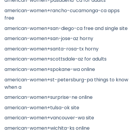
american-women+pasadena-ca for adults
american-women+rancho-cucamonga-ca apps
free
american-women+san-diego-ca free and single site
american-women+san-jose-az horny
american-women+santa-rosa-tx horny
american-women+scottsdale-az for adults
american-women+spokane-wa online
american-women+st-petersburg-pa things to know
when a
american-women+surprise-ne online
american-women+tulsa-ok site
american-women+vancouver-wa site
american-women+wichita-ks online