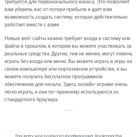
требуется для первоначального взноса. Это позволяет
вам уберечь вас от потери прибыли и дает вам
возможность создать систему, которая действительно
работает вместе с вами.
Новые веб-сайты казино требуют входа в систему или
файла в прошлом, в котором вы можете участвовать за
реальные средства. Другие, тем не менее, могут помочь
играть без входа или меню. Вы можете играть в игры на
своем компьютере или портативном устройстве, и вы
можете получить бесплатное программное
обеспечение для начала. Здесь онлайн-играми очень
легко играть, и они по-прежнему используются из
стандартного браузера.
This entry was posted in
Uncategorized
. Bookmark the