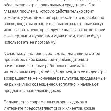
обеспечения игр с правильными средствами. Это
главная проблема, которую действительно стоит
отметить у участников интернет-казино. Это особенно
важно, когда вы играете в новых играх, которые могут
использовать некоторые другие шансы в соответствии
с экспертными журналами удачи и тем, как они будут
использовать ее программу.
К счастью, у нас теперь есть команды защиты с этой
проблемой. Либо компании-производители, и
начинающие игорные работники принимают
интенсивные меры, чтобы убедиться, что ее видеоигры
возвращают те же конечные результаты, продаваемые
на рынке, либо совершенно бесплатно, и начинают
предлагать правильный доход.
Большинство современных игорных домов в
Интернете предоставляют своих клиентов, кроме