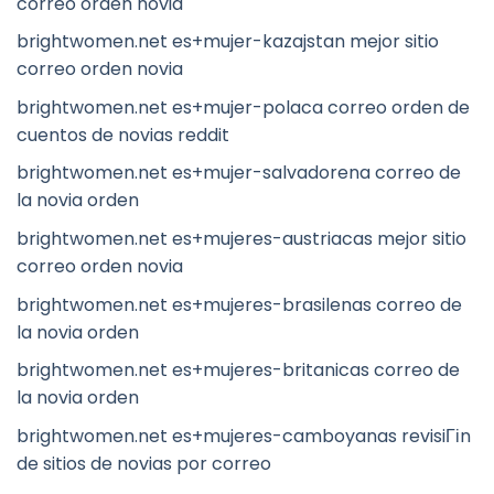
correo orden novia
brightwomen.net es+mujer-kazajstan mejor sitio
correo orden novia
brightwomen.net es+mujer-polaca correo orden de
cuentos de novias reddit
brightwomen.net es+mujer-salvadorena correo de
la novia orden
brightwomen.net es+mujeres-austriacas mejor sitio
correo orden novia
brightwomen.net es+mujeres-brasilenas correo de
la novia orden
brightwomen.net es+mujeres-britanicas correo de
la novia orden
brightwomen.net es+mujeres-camboyanas revisiГіn
de sitios de novias por correo