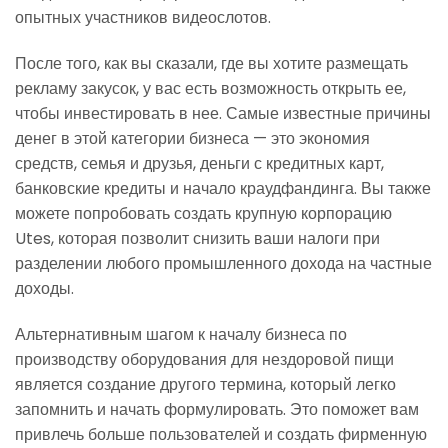
опытных участников видеослотов.
После того, как вы сказали, где вы хотите размещать
рекламу закусок, у вас есть возможность открыть ее,
чтобы инвестировать в нее. Самые известные причины
денег в этой категории бизнеса — это экономия
средств, семья и друзья, деньги с кредитных карт,
банковские кредиты и начало краудфандинга. Вы также
можете попробовать создать крупную корпорацию
Utes, которая позволит снизить ваши налоги при
разделении любого промышленного дохода на частные
доходы.
Альтернативным шагом к началу бизнеса по
производству оборудования для нездоровой пищи
является создание другого термина, который легко
запомнить и начать формулировать. Это поможет вам
привлечь больше пользователей и создать фирменную