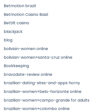
Betmotion brazil
Betmotion Casino Basil
Bettilt casino
blackjack
blog
bolivian-women online
bolivian-women+santa-cruz online
Bookkeeping
bravodate-review online
brazilian-dating-sites-and-apps horny
brazilian-women+belo-horizonte online
brazilian-women+campo-grande for adults
brazilian-women+colombo online