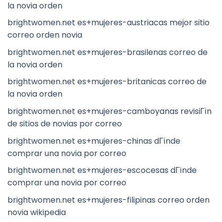
la novia orden
brightwomen.net es+mujeres-austriacas mejor sitio
correo orden novia
brightwomen.net es+mujeres-brasilenas correo de
la novia orden
brightwomen.net es+mujeres-britanicas correo de
la novia orden
brightwomen.net es+mujeres-camboyanas revisiГіn
de sitios de novias por correo
brightwomen.net es+mujeres-chinas dГіnde
comprar una novia por correo
brightwomen.net es+mujeres-escocesas dГіnde
comprar una novia por correo
brightwomen.net es+mujeres-filipinas correo orden
novia wikipedia