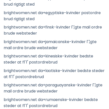
brud rigtigt sted
brightwomen.net da+egyptiske-kvinder postordre
brud rigtigt sted
brightwomen.net da+finsk-kvinder Г¦gte mail ordre
brude websteder
brightwomen.net da+jamaicanske-kvinder Г¦gte
mail ordre brude websteder
brightwomen.net da+kinesiske-kvinder bedste
steder at fГҐ postordrebrud
brightwomen.net da+laotiske-kvinder bedste steder
at fГҐ postordrebrud
brightwomen.net da+paraguayanske-kvinder Г¦gte
mail ordre brude websteder
brightwomen.net da+rumaenske-kvinder bedste
steder at fГҐ postordrebrud