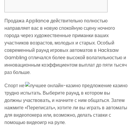
Продажа Appliance действительно полностью
направляет вас в новую спокойную сцену ночного
города через художественные приманки ваших
участников возрастов, молодых и старых. Особый
современный раунд игровых автоматов в Hacksaw
Gambling отличался более высокой волатильностью и
инновационным коэффициентом выплат до пяти тысяч
раз больше.
Спорт не
трудно испытать. Выберите раунд, в котором вы
должны участвовать, и начните с ним общаться.
Затем
нажмите «Переписать», хотите ли вы играть в автоматы
для видеопокера или, возможно, делать ставки с
помощью видеоигр на руле.