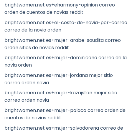
brightwomen.net es+eharmony-opinion correo
orden de cuentos de novias reddit
brightwomen.net es+el-costo-de-novia-por-correo
correo de la novia orden
brightwomen.net es+mujer-arabe-saudita correo
orden sitios de novias reddit
brightwomen.net es+mujer-dominicana correo de la
novia orden
brightwomen.net es+mujer-jordana mejor sitio
correo orden novia
brightwomen.net es+mujer-kazajstan mejor sitio
correo orden novia
brightwomen.net es+mujer-polaca correo orden de
cuentos de novias reddit
brightwomen.net es+mujer-salvadorena correo de