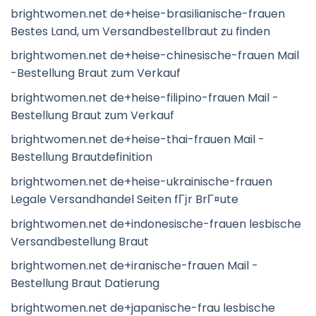
brightwomen.net de+heise-brasilianische-frauen
Bestes Land, um Versandbestellbraut zu finden
brightwomen.net de+heise-chinesische-frauen Mail
-Bestellung Braut zum Verkauf
brightwomen.net de+heise-filipino-frauen Mail -
Bestellung Braut zum Verkauf
brightwomen.net de+heise-thai-frauen Mail -
Bestellung Brautdefinition
brightwomen.net de+heise-ukrainische-frauen
Legale Versandhandel Seiten fГјr BrГ¤ute
brightwomen.net de+indonesische-frauen lesbische
Versandbestellung Braut
brightwomen.net de+iranische-frauen Mail -
Bestellung Braut Datierung
brightwomen.net de+japanische-frau lesbische