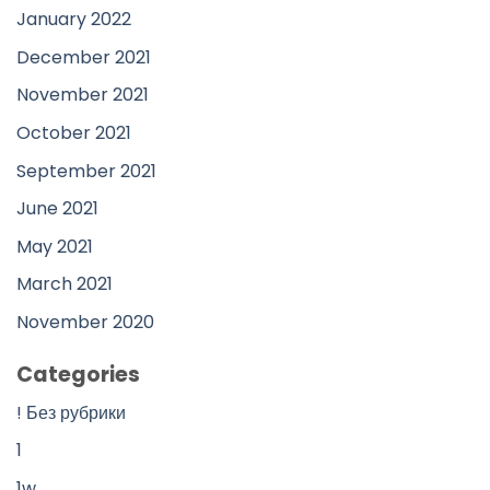
January 2022
December 2021
November 2021
October 2021
September 2021
June 2021
May 2021
March 2021
November 2020
Categories
! Без рубрики
1
1w