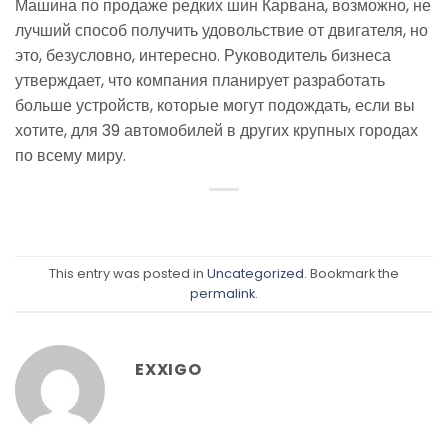
Машина по продаже редких шин Карвана, возможно, не
лучший способ получить удовольствие от двигателя, но
это, безусловно, интересно. Руководитель бизнеса
утверждает, что компания планирует разработать
больше устройств, которые могут подождать, если вы
хотите, для 39 автомобилей в других крупных городах
по всему миру.
This entry was posted in
Uncategorized
. Bookmark the
permalink
.
EXXIGO