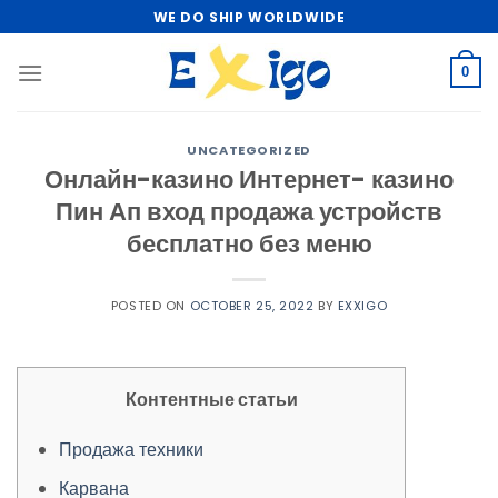
Skip
WE DO SHIP WORLDWIDE
to
content
0
UNCATEGORIZED
Онлайн-казино Интернет- казино
Пин Ап вход продажа устройств
бесплатно без меню
POSTED ON
OCTOBER 25, 2022
BY
EXXIGO
Контентные статьи
Продажа техники
Карвана