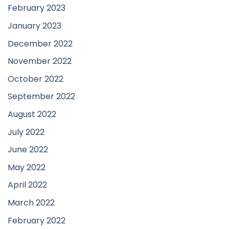
February 2023
January 2023
December 2022
November 2022
October 2022
September 2022
August 2022
July 2022
June 2022
May 2022
April 2022
March 2022
February 2022