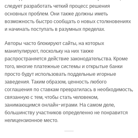
следует разработать четкий процесс решения
основных проблем. Они также должны иметь
возможность быстро сообщать о новых столкновениях
и начинать поступать в разумных пределах.
Авторы часто блокируют сайты, на которых
манипулируют, поскольку на них также
распространяется действие законодательства. Кроме
того, многие платежные системы и открытые банки
просто будут использовать поддельные игорные
заведения. Таким образом, ценность любого
соглашения по ставкам превратилась в необходимость,
связанную с тем, чтобы стать человеком,
занимающимся онлайн-играми. На самом деле,
большинству участников определенно не понравится
нелицензионное место.