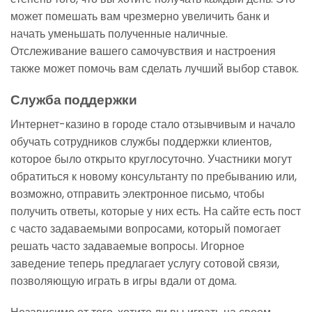
может помешать вам чрезмерно увеличить банк и
начать уменьшать полученные наличные.
Отслеживание вашего самочувствия и настроения
также может помочь вам сделать лучший выбор ставок.
Служба поддержки
Интернет-казино в городе стало отзывчивым и начало
обучать сотрудников службы поддержки клиентов,
которое было открыто круглосуточно. Участники могут
обратиться к новому консультанту по пребыванию или,
возможно, отправить электронное письмо, чтобы
получить ответы, которые у них есть. На сайте есть пост
с часто задаваемыми вопросами, который помогает
решать часто задаваемые вопросы. Игорное
заведение теперь предлагает услугу сотовой связи,
позволяющую играть в игры вдали от дома.