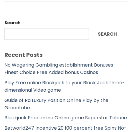
Search
SEARCH
Recent Posts
No Wagering Gambling establishment Bonuses
Finest Choice Free Added bonus Casinos
Play Free online Blackjack to your Black Jack three-
dimensional Video game
Guide of Ra Luxury Position Online Play by the
Greentube
Blackjack Free online Online game Superstar Tribune
Betworld247 Incentive 20 100 percent free Spins No-