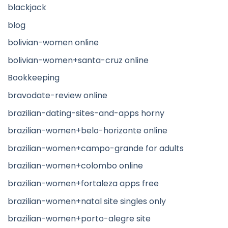
blackjack
blog
bolivian-women online
bolivian-women+santa-cruz online
Bookkeeping
bravodate-review online
brazilian-dating-sites-and-apps horny
brazilian-women+belo-horizonte online
brazilian-women+campo-grande for adults
brazilian-women+colombo online
brazilian-women+fortaleza apps free
brazilian-women+natal site singles only
brazilian-women+porto-alegre site