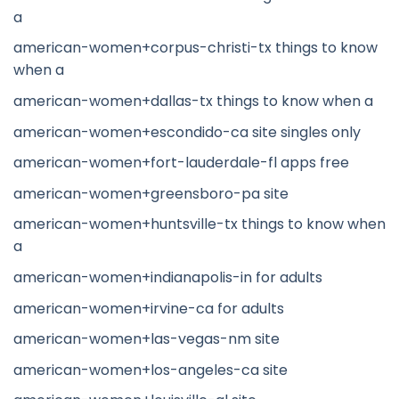
a
american-women+corpus-christi-tx things to know
when a
american-women+dallas-tx things to know when a
american-women+escondido-ca site singles only
american-women+fort-lauderdale-fl apps free
american-women+greensboro-pa site
american-women+huntsville-tx things to know when
a
american-women+indianapolis-in for adults
american-women+irvine-ca for adults
american-women+las-vegas-nm site
american-women+los-angeles-ca site