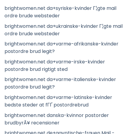
brightwomen.net da+syriske-kvinder Г¦gte mail
ordre brude websteder
brightwomen.net da+ukrainske-kvinder Г¦gte mail
ordre brude websteder
brightwomen.net da+varme-afrikanske-kvinder
postordre brud legit?
brightwomen.net da+varme-irske-kvinder
postordre brud rigtigt sted
brightwomen.net da+varme-italienske-kvinder
postordre brud legit?
brightwomen.net da+varme-latinske-kvinder
bedste steder at fГҐ postordrebrud
brightwomen.net danska-kvinnor postorder
brudbyrÃ¥ recensioner
brightwomen.net de+agyptische-frauen Mail -