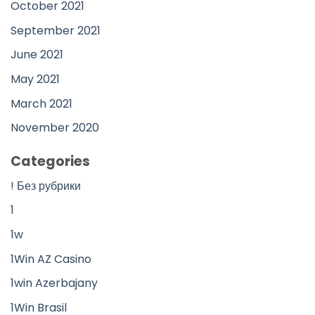
October 2021
September 2021
June 2021
May 2021
March 2021
November 2020
Categories
! Без рубрики
1
1w
1Win AZ Casino
1win Azerbajany
1Win Brasil