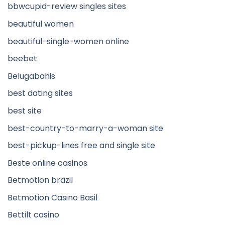
bbwcupid-review singles sites
beautiful women
beautiful-single-women online
beebet
Belugabahis
best dating sites
best site
best-country-to-marry-a-woman site
best-pickup-lines free and single site
Beste online casinos
Betmotion brazil
Betmotion Casino Basil
Bettilt casino