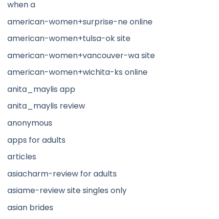
when a
american-women+surprise-ne online
american-women+tulsa-ok site
american-women+vancouver-wa site
american-women+wichita-ks online
anita_maylis app
anita_maylis review
anonymous
apps for adults
articles
asiacharm-review for adults
asiame-review site singles only
asian brides