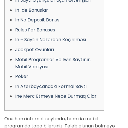
In Saytı Oyunçular üçün Əlverişlidir
In-də Bonuslar
In No Deposit Bonus
Rules For Bonuses
In – Saytın Nəzərdən Keçirilməsi
Jackpot Oyunları
Mobil Proqramlar Və 1win Saytının
Mobil Versiyası
Poker
In Azərbaycandakı Formal Saytı
Inə Mərc Etməyə Necə Durmaq Olar
Onu həm internet saytında, həm də mobil
proqramda tapa bilərsiniz. Tələb olunan bölməyə