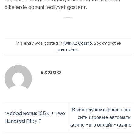
ölkələrdə qanuni fəaliyyət göstərir.
This entry was posted in
1Win AZ Casino
. Bookmark the
permalink
.
EXXIGO
Выбор лучших флеш спин
“Added Bonus 125% + Two
сити игровые автоматы
Hundred Fifity F
казино -игр онлайн-казино