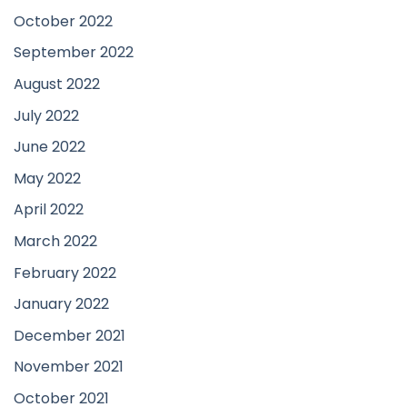
October 2022
September 2022
August 2022
July 2022
June 2022
May 2022
April 2022
March 2022
February 2022
January 2022
December 2021
November 2021
October 2021