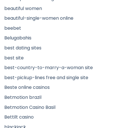
beautiful women
beautiful-single-women online
beebet
Belugabahis
best dating sites
best site
best-country-to-marry-a-woman site
best-pickup-lines free and single site
Beste online casinos
Betmotion brazil
Betmotion Casino Basil
Bettilt casino
blackjack