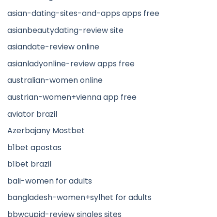
asian-dating-sites-and-apps apps free
asianbeautydating-review site
asiandate-review online
asianladyonline-review apps free
australian-women online
austrian-women+vienna app free
aviator brazil
Azerbajany Mostbet
b1bet apostas
b1bet brazil
bali-women for adults
bangladesh-women+sylhet for adults
bbwcupid-review singles sites