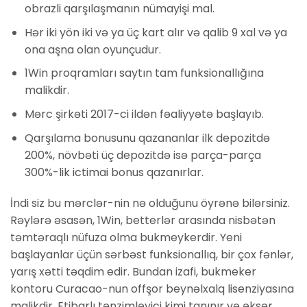
obrazli qarşılaşmanın nümayişi mal.
Hər iki yön iki və ya üç kart alır və qalib 9 xal və ya
ona aşna olan oyunçudur.
1Win proqramları saytın tam funksionallığına
malikdir.
Mərc şirkəti 2017-ci ildən fəaliyyətə başlayıb.
Qarşılama bonusunu qazananlar ilk depozitdə
200%, növbəti üç depozitdə isə parça-parça
300%-lik ictimai bonus qazanırlar.
İndi siz bu mərclər-nin nə olduğunu öyrənə bilərsiniz.
Rəylərə əsasən, 1Win, betterlər arasında nisbətən
təmtəraqlı nüfuza olma bukmeykerdir. Yeni
başlayanlar üçün sərbəst funksionallıq, bir çox fənlər,
yarış xətti təqdim edir. Bundan izafi, bukmeker
kontoru Curacao-nun offşor beynəlxalq lisenziyasına
malikdir. Etibarlı tənzimləyici kimi tanınır və əksər