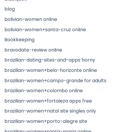
blog
bolivian-women online
bolivian-women+santa-cruz online
Bookkeeping
bravodate-review online
brazilian-dating-sites-and-apps horny
brazilian-women+belo-horizonte online
brazilian-women+campo-grande for adults
brazilian-women+colombo online
brazilian-women+fortaleza apps free
brazilian-women+natal site singles only
brazilian-women+porto-alegre site
brazilian-women+santa-maria online