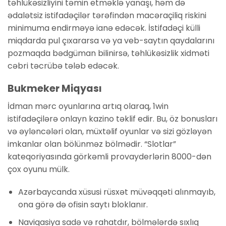
təhlükəsizliyini təmin etməklə yanaşı, həm də
ədalətsiz istifadəçilər tərəfindən macəraçiliq riskini
minimuma endirməyə ianə edəcək. İstifadəçi külli
miqdarda pul çıxararsa və ya veb-saytın qaydalarını
pozmaqda bədgüman bilinirsə, təhlükəsizlik xidməti
cəbri təcrübə tələb edəcək.
Bukmeker Miqyası
İdman mərc oyunlarına artıq olaraq, 1win
istifadəçilərə onlayn kazino təklif edir. Bu, öz bonusları
və əyləncələri olan, müxtəlif oyunlar və sizi gözləyən
imkanlar olan bölünməz bölmədir. “Slotlar”
kateqoriyasında görkəmli provayderlərin 8000-dən
çox oyunu mülk.
Azərbaycanda xüsusi rüsxət müvəqqəti alınmayıb,
ona görə də ofisin saytı bloklanır.
Naviqasiya sadə və rahatdır, bölmələrdə sıxlıq