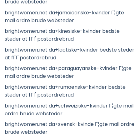
brude websteder
brightwomen.net da+jamaicanske-kvinder Г¦gte
mail ordre brude websteder
brightwomen.net da+kinesiske-kvinder bedste
steder at fГҐ postordrebrud
brightwomen.net da+laotiske-kvinder bedste steder
at fГҐ postordrebrud
brightwomen.net da+paraguayanske-kvinder Г¦gte
mail ordre brude websteder
brightwomen.net da+rumaenske-kvinder bedste
steder at fГҐ postordrebrud
brightwomen.net da+schweiziske-kvinder Г¦gte mail
ordre brude websteder
brightwomen.net da+svensk-kvinde Г¦gte mail ordre
brude websteder