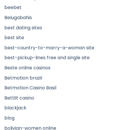
beebet
Belugabahis
best dating sites
best site
best-country-to-marry-a-woman site
best-pickup-lines free and single site
Beste online casinos
Betmotion brazil
Betmotion Casino Basil
Bettilt casino
blackjack
blog
bolivian-women online