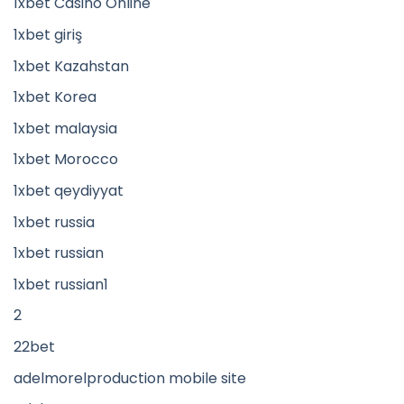
1xbet Casino Online
1xbet giriş
1xbet Kazahstan
1xbet Korea
1xbet malaysia
1xbet Morocco
1xbet qeydiyyat
1xbet russia
1xbet russian
1xbet russian1
2
22bet
adelmorelproduction mobile site