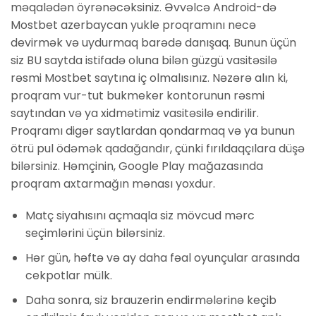
məqalədən öyrənəcəksiniz. Əvvəlcə Android-də
Mostbet azerbaycan yukle proqramını necə
devirmək və uydurmaq barədə danışaq. Bunun üçün
siz BU saytda istifadə oluna bilən güzgü vasitəsilə
rəsmi Mostbet saytına iç olmalısınız. Nəzərə alın ki,
proqram vur-tut bukmeker kontorunun rəsmi
saytından və ya xidmətimiz vasitəsilə endirilir.
Proqramı digər saytlardan qondarmaq və ya bunun
ötrü pul ödəmək qadağandır, çünki fırıldaqçılara düşə
bilərsiniz. Həmçinin, Google Play mağazasında
proqram axtarmağın mənası yoxdur.
Matç siyahısını açmaqla siz mövcud mərc
seçimlərini üçün bilərsiniz.
Hər gün, həftə və ay daha fəal oyunçular arasında
cekpotlar mülk.
Daha sonra, siz brauzerin endirmələrinə keçib