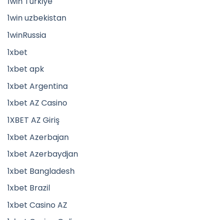
1win Turkiye
1win uzbekistan
1winRussia
1xbet
1xbet apk
1xbet Argentina
1xbet AZ Casino
1XBET AZ Giriş
1xbet Azerbajan
1xbet Azerbaydjan
1xbet Bangladesh
1xbet Brazil
1xbet Casino AZ