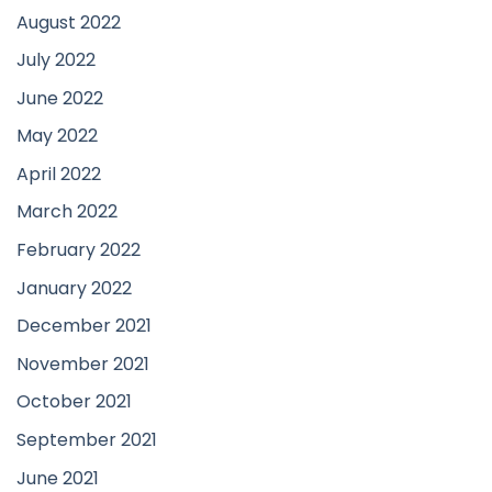
August 2022
July 2022
June 2022
May 2022
April 2022
March 2022
February 2022
January 2022
December 2021
November 2021
October 2021
September 2021
June 2021