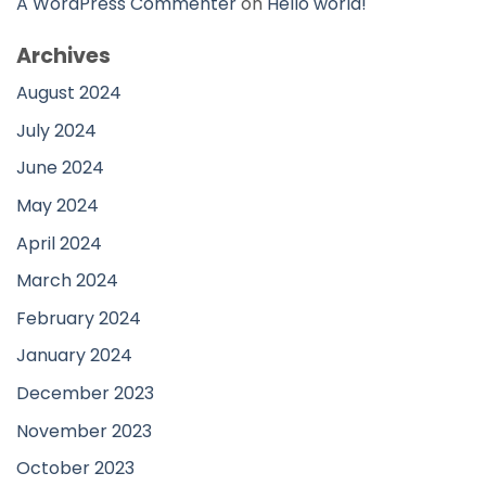
A WordPress Commenter
on
Hello world!
Archives
August 2024
July 2024
June 2024
May 2024
April 2024
March 2024
February 2024
January 2024
December 2023
November 2023
October 2023