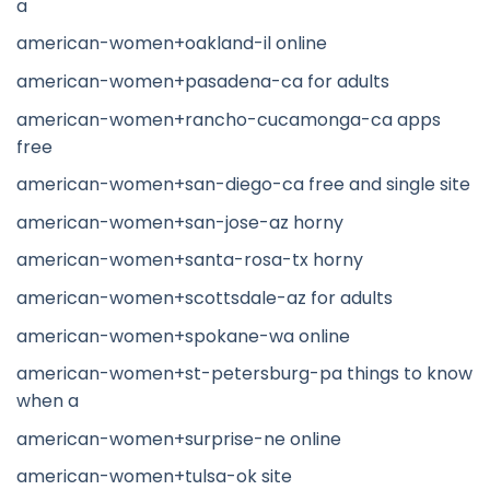
a
american-women+oakland-il online
american-women+pasadena-ca for adults
american-women+rancho-cucamonga-ca apps
free
american-women+san-diego-ca free and single site
american-women+san-jose-az horny
american-women+santa-rosa-tx horny
american-women+scottsdale-az for adults
american-women+spokane-wa online
american-women+st-petersburg-pa things to know
when a
american-women+surprise-ne online
american-women+tulsa-ok site