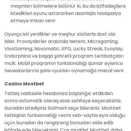
maşınları bölmələrə bölünür ki, bu da istifadəçilərə
istədikləri oyunu axtararkən asanlıqla naviqasiya
etməyə imkan verir.
Oyunçu isti yeniliklər və məşhur slotlarla dost ola
bilər. Provayderlər arasında Netent, Microgaming,
VivoGaming, Novomatic, XPG, Lucky Streak, Evoplay,
Endorphina və başqa şöhrətli proqram tərtibatçıları
mülk. Mobil proqramın funksionallığı qumar əyləncə
həvəskarlarına şans oyunları oynamağa macal verir.
Casino Mostbet
Tətbiq vasitəsilə hesabınıza başlanğıc etdikdən
sonra avtomatik olaraq əsas səhifəyə keçəcəksiniz,
buradan istədiyiniz bölməni seçə bilərsiniz. Mostbet
tətbiqinin funksionallığı rəsmi veb-saytla eyni olduğu
üçün buradan da rəngarəng bonusları əldə edib
istifadə edə biləcəksiniz. Çox müddət Mostbet daha