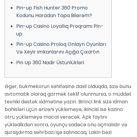
Pin-up Fish Hunter 360 Promo
Kodunu Haradan Tapa Bilərəm?
Pin-up Casino Loyallıq Proqramı Pin-
up
Pin-up Casino Proloq Onlayn Oyunları
Və Xeyir Imkanlarını Açığa Çıxartın
Pin Up 360 Nadir Üstünlükləri
Əgər, bukmekorun səhifəsinə daxil olduqda, sizə bunu
avtomatik olaraq görmək təklif olunmursa, o müddət
texniki dəstək xidmətinə yazın. Birinci link sizə idman
bahisləri üçün ərizəni yükləməyə, ikincisi isə kazino
ötrü yükləməyə macal verəcək. Apk faylını
yüklədikdən sonra, oyunçu sadəcə onu açmalıdır və
quraşdırma sehrbazı işə salınacaq. Lakin bəzi