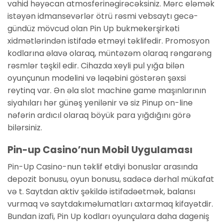
vahid həyəcan atmosferinəgirəcəksiniz. Mərc eləmək
istəyən idmansevərlər ötrü rəsmi vebsaytı gecə-
gündüz mövcud olan Pin Up bukmekerşirkəti
xidmətlərindən istifadə etməyi təklifedir. Promosyon
kodlarına əlavə olaraq, müntəzəm olaraq rəngarəng
rəsmlər təşkil edir. Cihazda xeyli pul yığa bilən
oyunçunun modelini və ləqəbini göstərən şəxsi
reytinq var. Ən əla slot machine game maşınlarının
siyahıları hər günəş yenilənir və siz Pinup on-line
nəfərin ardıcıl olaraq böyük para yığdığını görə
bilərsiniz.
Pin-up Casino’nun Mobil Uygulaması
Pin-Up Casino-nun təklif etdiyi bonuslar arasında
depozit bonusu, oyun bonusu, sadəcə dərhal mükafat
və t. Saytdan aktiv şəkildə istifadəetmək, balansı
vurmaq və saytdakıməlumatları axtarmaq kifayətdir.
Bundan izafi, Pin Up kodları oyunçulara daha dageniş