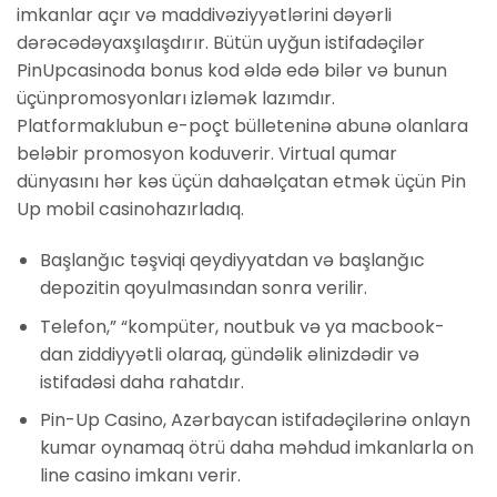
imkanlar açır və maddivəziyyətlərini dəyərli
dərəcədəyaxşılaşdırır. Bütün uyğun istifadəçilər
PinUpcasinoda bonus kod əldə edə bilər və bunun
üçünpromosyonları izləmək lazımdır.
Platformaklubun e-poçt bülleteninə abunə olanlara
beləbir promosyon koduverir. Virtual qumar
dünyasını hər kəs üçün dahaəlçatan etmək üçün Pin
Up mobil casinohazırladıq.
Başlanğıc təşviqi qeydiyyatdan və başlanğıc
depozitin qoyulmasından sonra verilir.
Telefon,” “kompüter, noutbuk və ya macbook-
dan ziddiyyətli olaraq, gündəlik əlinizdədir və
istifadəsi daha rahatdır.
Pin-Up Casino, Azərbaycan istifadəçilərinə onlayn
kumar oynamaq ötrü daha məhdud imkanlarla on
line casino imkanı verir.