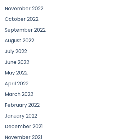
November 2022
October 2022
September 2022
August 2022
July 2022
June 2022
May 2022
April 2022
March 2022
February 2022
January 2022
December 2021
November 2021