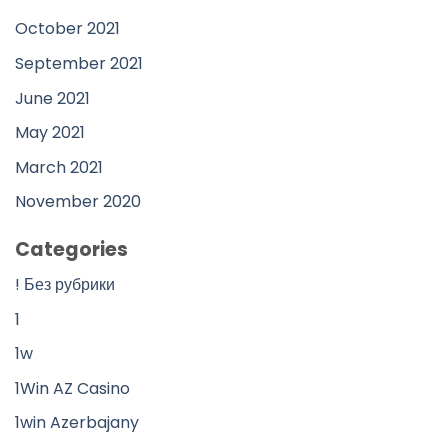
October 2021
September 2021
June 2021
May 2021
March 2021
November 2020
Categories
! Без рубрики
1
1w
1Win AZ Casino
1win Azerbajany