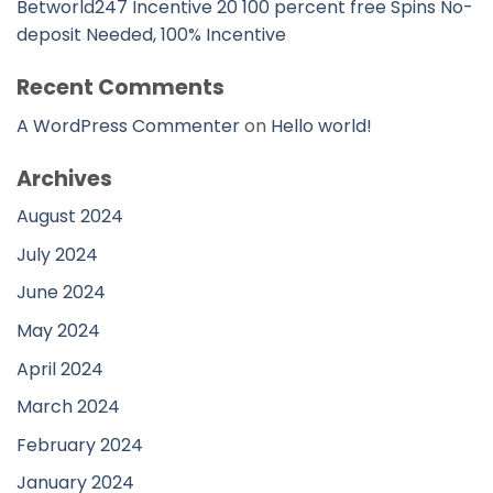
Betworld247 Incentive 20 100 percent free Spins No-
deposit Needed, 100% Incentive
Recent Comments
A WordPress Commenter
on
Hello world!
Archives
August 2024
July 2024
June 2024
May 2024
April 2024
March 2024
February 2024
January 2024