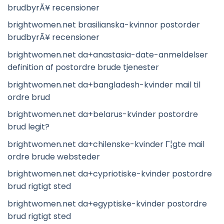
brudbyrÃ¥ recensioner
brightwomen.net brasilianska-kvinnor postorder
brudbyrÃ¥ recensioner
brightwomen.net da+anastasia-date-anmeldelser
definition af postordre brude tjenester
brightwomen.net da+bangladesh-kvinder mail til
ordre brud
brightwomen.net da+belarus-kvinder postordre
brud legit?
brightwomen.net da+chilenske-kvinder Г¦gte mail
ordre brude websteder
brightwomen.net da+cypriotiske-kvinder postordre
brud rigtigt sted
brightwomen.net da+egyptiske-kvinder postordre
brud rigtigt sted