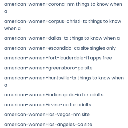
american-women+corona-nm things to know when
a
american-women+corpus-christi-tx things to know
when a
american-women+dallas-tx things to know when a
american-women+escondido-ca site singles only
american-women+fort-lauderdale-fl apps free
american-women+greensboro-pa site
american-women+huntsville-tx things to know when
a
american-women+indianapolis-in for adults
american-women+irvine-ca for adults
american-women+las-vegas-nm site
american-women+los-angeles-ca site