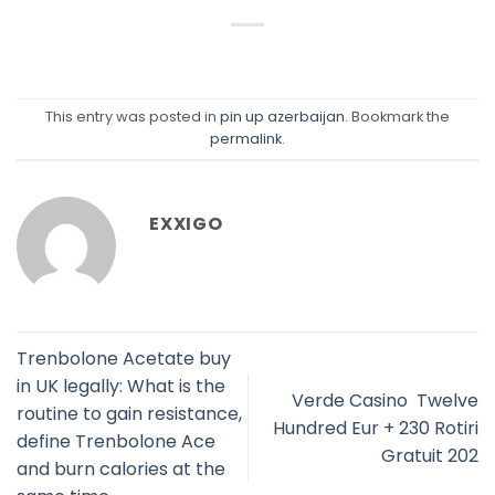
This entry was posted in
pin up azerbaijan
. Bookmark the
permalink
.
EXXIGO
Trenbolone Acetate buy
in UK legally: What is the
Verde Casino ️ Twelve
routine to gain resistance,
Hundred Eur + 230 Rotiri
define Trenbolone Ace
Gratuit 202
and burn calories at the