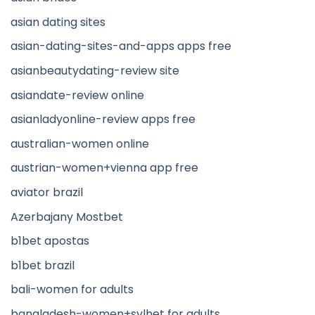
asian dating sites
asian-dating-sites-and-apps apps free
asianbeautydating-review site
asiandate-review online
asianladyonline-review apps free
australian-women online
austrian-women+vienna app free
aviator brazil
Azerbajany Mostbet
b1bet apostas
b1bet brazil
bali-women for adults
bangladesh-women+sylhet for adults