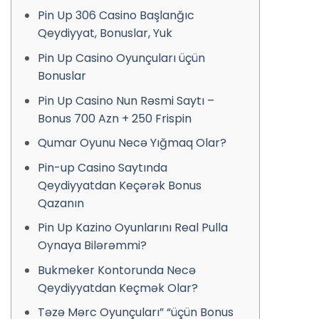
Pin Up 306 Casino Başlanğıc
Qeydiyyat, Bonuslar, Yuk
Pin Up Casino Oyunçuları üçün
Bonuslar
Pin Up Casino Nun Rəsmi Saytı –
Bonus 700 Azn + 250 Frispin
Qumar Oyunu Necə Yığmaq Olar?
Pin-up Casino Saytında
Qeydiyyatdan Keçərək Bonus
Qazanın
Pin Up Kazino Oyunlarını Real Pulla
Oynaya Bilərəmmi?
Bukmeker Kontorunda Necə
Qeydiyyatdan Keçmək Olar?
Təzə Mərc Oyunçuları” “üçün Bonus