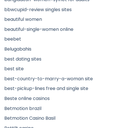
bbwcupid-review singles sites
beautiful women
beautiful-single-women online
beebet
Belugabahis
best dating sites
best site
best-country-to-marry-a-woman site
best-pickup-lines free and single site
Beste online casinos
Betmotion brazil
Betmotion Casino Basil