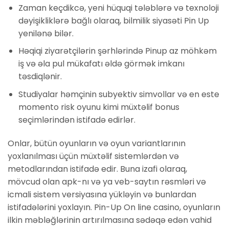
Zaman keçdikcə, yeni hüquqi tələblərə və texnoloji
dəyişikliklərə bağlı olaraq, bilmilik siyasəti Pin Up
yenilənə bilər.
Həqiqi ziyarətçilərin şərhlərində Pinup az möhkəm
iş və əla pul mükafatı əldə görmək imkanı
təsdiqlənir.
Studiyalar həmçinin subyektiv simvollar və en este
momento risk oyunu kimi müxtəlif bonus
seçimlərindən istifadə edirlər.
Onlar, bütün oyunların və oyun variantlarının
yoxlanılması üçün müxtəlif sistemlərdən və
metodlarından istifadə edir. Buna izafi olaraq,
mövcud olan apk-nı və ya veb-saytın rəsmləri və
icmali sistem versiyasına yükləyin və bunlardan
istifadələrini yoxlayın. Pin-Up On line casino, oyunların
ilkin məbləğlərinin artırılmasına sədəqə edən vahid