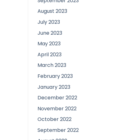
September 2023
August 2023
July 2023
June 2023
May 2023
April 2023
March 2023
February 2023
January 2023
December 2022
November 2022
October 2022
September 2022