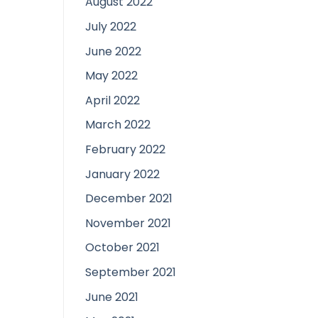
August 2022
July 2022
June 2022
May 2022
April 2022
March 2022
February 2022
January 2022
December 2021
November 2021
October 2021
September 2021
June 2021