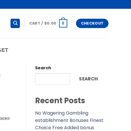
CART /
$
0.00
CHECKOUT
0
БЕТ
Search
в
SEARCH
Recent Posts
No Wagering Gambling
Также
establishment Bonuses Finest
Choice Free Added bonus