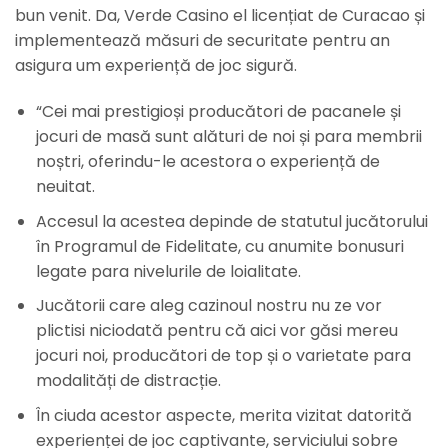
bun venit. Da, Verde Casino el licențiat de Curacao și
implementează măsuri de securitate pentru an
asigura um experiență de joc sigură.
“Cei mai prestigioși producători de pacanele și
jocuri de masă sunt alături de noi și para membrii
noștri, oferindu-le acestora o experiență de
neuitat.
Accesul la acestea depinde de statutul jucătorului
în Programul de Fidelitate, cu anumite bonusuri
legate para nivelurile de loialitate.
Jucătorii care aleg cazinoul nostru nu ze vor
plictisi niciodată pentru că aici vor găsi mereu
jocuri noi, producători de top și o varietate para
modalități de distracție.
În ciuda acestor aspecte, merita vizitat datorită
experienței de joc captivante, serviciului sobre