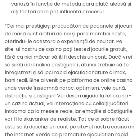
variază în funcție de metoda para plată aleasă și
alți factori care pot influența procesul.
“Cei mai prestigioși producători de pacanele și jocuri
de masă sunt alături de noi și para membrii noștri,
oferindu-le acestora o experiență de neuitat. Pe
site-ul nostru de casino poți testezi jocurile gratuit,
fără ca nici măcar să îți fi deschis un cont. Dacă vrei
să simți adrenalina câștigurilor, atunci trebuie să te
înregistrezi și să joci rapid ejaculationature climax,
bani reali. Bine ai venit pe platforma de online casino
unde verde înseamnă noroc, optimism, voie bună,
distracție și câștiguri! Vei desarraigado la fel ca într-
un cazino actual, vei interacționa cu ceilalți jucători
întocmai ca la mesele reale, iar emoțiile și câștigurile
vor fi la skavanker de realiste. Tot ce ai sobre făcut
este să îți deschizi un cont pe site-ul nostru casino on
the internet Verde de premature ejaculation rapid