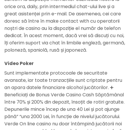
orice ora, daily, prin intermediul chat-ului live și a
great asistenței prin e-mail. De asemenea, cei care
doresc să între în make contact with cu operatorii
noștri de casino au la dispoziție el număr de telefon
dedicat. În acest moment, dacă vrei să discuți cu noi,
îți oferim suport via chat în limbile engleză, germană,
poloneză, spaniolă, rusă și japoneză.
Video Poker
Sunt implementate protocoale de securitate
avansate, iar toate tranzacțiile sunt criptate pentru
an apara datele financiare alcohol jucătorilor. ➕
Beneficiați de Bonus Verde Casino Cash Săptămânal
între 70% și 200% din depozit, însoțit de rotiri gratuite.
Depunerile mince încep de una 40 Lei și pot ajunge
până” “una 2000 Lei, în funcție de nivelul jucătorului.
Verde On line casino nu doar întâmpină jucătorii noi