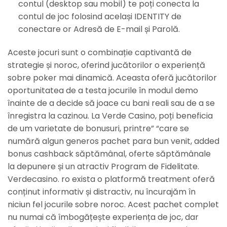
contul (desktop sau mobil) te poți conecta la
contul de joc folosind același IDENTITY de
conectare or Adresă de E-mail și Parolă.
Aceste jocuri sunt o combinație captivantă de
strategie și noroc, oferind jucătorilor o experiență
sobre poker mai dinamică. Aceasta oferă jucătorilor
oportunitatea de a testa jocurile în modul demo
înainte de a decide să joace cu bani reali sau de a se
înregistra la cazinou. La Verde Casino, poți beneficia
de um varietate de bonusuri, printre” “care se
numără algun generos pachet para bun venit, added
bonus cashback săptămânal, oferte săptămânale
la depunere și un atractiv Program de Fidelitate.
Verdecasino. ro exista o platformă treatment oferă
conținut informativ și distractiv, nu încurajăm în
niciun fel jocurile sobre noroc. Acest pachet complet
nu numai că îmbogățește experiența de joc, dar