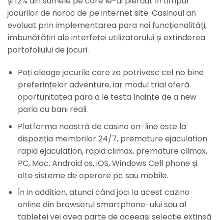
și 12% din sumele pe care le-ai pierdut în timpul
jocurilor de noroc de pe internet site. Casinoul an
evoluat prin implementarea para noi funcționalități,
îmbunătățiri ale interfeței utilizatorului și extinderea
portofoliului de jocuri.
Poți aleage jocurile care ze potrivesc cel no bine
preferințelor adventure, iar modul trial oferă
oportunitatea para a le testa înainte de a new
paria cu bani reali.
Platforma noastră de casino on-line este la
dispoziția membrilor 24/7, premature ejaculation
rapid ejaculation, rapid climax, premature climax,
PC, Mac, Android os, iOS, Windows Cell phone și
alte sisteme de operare pc sau mobile.
În in addition, atunci când joci la acest cazino
online din browserul smartphone-ului sau al
tabletei vei avea parte de aceeași selecție extinsă