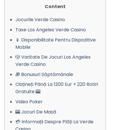
Content
Jocurile Verde Casino
Taxe Los Angeles Verde Casino
📱 Disponibilitate Pentru Dispozitive
Mobile
🎲 Varitate De Jocuri Los Angeles
Verde Casino
🎁 Bonusuri Săptămânale
Obțineți Până La 1200 Eur + 220 Rotiri
Gratuite 🎰
Video Poker
🎰 Jocuri De Masă
💳 Informații Despre Plăți La Verde
Casino