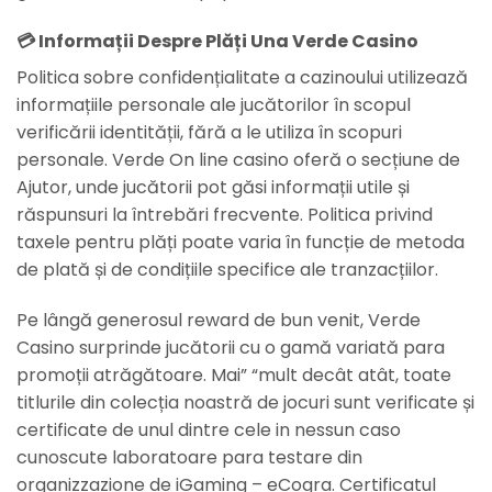
💳 Informații Despre Plăți Una Verde Casino
Politica sobre confidențialitate a cazinoului utilizează
informațiile personale ale jucătorilor în scopul
verificării identității, fără a le utiliza în scopuri
personale. Verde On line casino oferă o secțiune de
Ajutor, unde jucătorii pot găsi informații utile și
răspunsuri la întrebări frecvente. Politica privind
taxele pentru plăți poate varia în funcție de metoda
de plată și de condițiile specifice ale tranzacțiilor.
Pe lângă generosul reward de bun venit, Verde
Casino surprinde jucătorii cu o gamă variată para
promoții atrăgătoare. Mai” “mult decât atât, toate
titlurile din colecția noastră de jocuri sunt verificate și
certificate de unul dintre cele in nessun caso
cunoscute laboratoare para testare din
organizzazione de iGaming – eCogra. Certificatul