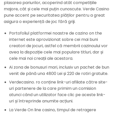
plasarea pariurilor, acoperind atât competițiile
majore, cât și cele mai puțin cunoscute. Verde Casino
pune accent pe securitatea plăților pentru a great
asigura o experiență de joc fără griji.
Portofoliul platformei noastre de cazino on the
internet este aprovizionat sobre cei mai buni
creatori de jocuri, astfel că membrii cazinoului vor
avea la dispoziție cele mai populare titluri, dar și
cele mai noi creații ale acestora.
Ai zona de bonusuri mari, inclusiv un pachet de bun
venit de până una 4800 Lei și 220 de rotiri gratuite.
Verdecasino. ro conține link-uri afiliate către site-
uri partenere de la care primim un comision
atunci când un utilizator face clic pe aceste link-
uri și întreprinde anumite acțiuni.
La Verde On line casino, timpul de retragere