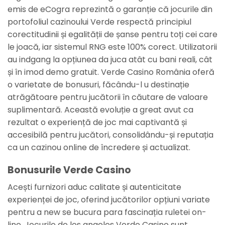
emis de eCogra reprezintă o garanție că jocurile din
portofoliul cazinoului Verde respectă principiul
corectitudinii și egalității de șanse pentru toți cei care
le joacă, iar sistemul RNG este 100% corect. Utilizatorii
au indgang la opțiunea da juca atât cu bani reali, cât
și în imod demo gratuit. Verde Casino România oferă
o varietate de bonusuri, făcându-l u destinație
atrăgătoare pentru jucătorii în căutare de valoare
suplimentară. Această evoluție a great avut ca
rezultat o experiență de joc mai captivantă și
accesibilă pentru jucători, consolidându-și reputația
ca un cazinou online de încredere și actualizat.
Bonusurile Verde Casino
Acești furnizori aduc calitate și autenticitate
experienței de joc, oferind jucătorilor opțiuni variate
pentru a new se bucura para fascinația ruletei on-
line. Jocurile de los angeles Verde Casino sunt