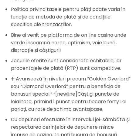
Politica privind taxele pentru plăți poate varia în
funcție de metoda de plată și de condițiile
specifice ale tranzacțiilor.
Bine ai venit pe platforma de on line casino unde
verde înseamnă noroc, optimism, voie bună,
distracție și câștiguri!
Jocurile oferite sunt considerate echitabile, iar
procentajele de plată (RTP) sunt competitive.
➕ Avansează în niveluri precum “Golden Overlord”
sau “Diamond Overlord” pentru a beneficia de
bonusuri special.” “[newline]Câștigi puncte de
loialitate, primind 1 punct pentru fiecare forty Lei
pariați, cu rate de schimb avantajoase.
Cu depuneri efectuate în intervalul joi-sâmbătă și
respectarea cerințelor de depunere mince
impuse de cazino, te poți bucura de bonusuri