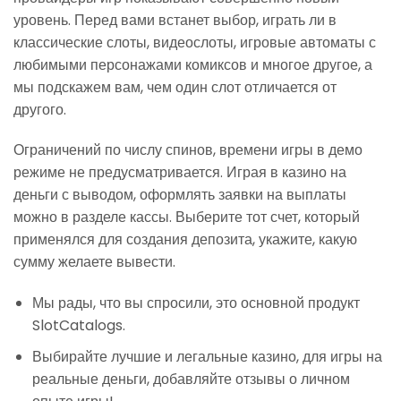
уровень. Перед вами встанет выбор, играть ли в
классические слоты, видеослоты, игровые автоматы с
любимыми персонажами комиксов и многое другое, а
мы подскажем вам, чем один слот отличается от
другого.
Ограничений по числу спинов, времени игры в демо
режиме не предусматривается. Играя в казино на
деньги с выводом, оформлять заявки на выплаты
можно в разделе кассы. Выберите тот счет, который
применялся для создания депозита, укажите, какую
сумму желаете вывести.
Мы рады, что вы спросили, это основной продукт
SlotCatalogs.
Выбирайте лучшие и легальные казино, для игры на
реальные деньги, добавляйте отзывы о личном