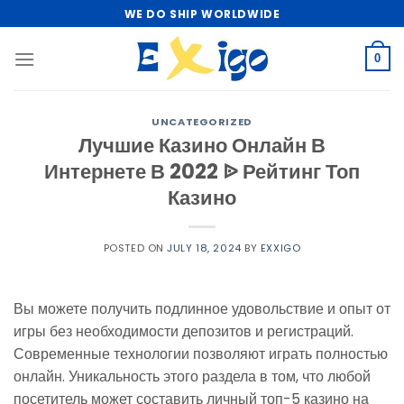
Skip
WE DO SHIP WORLDWIDE
to
content
0
UNCATEGORIZED
Лучшие Казино Онлайн В
Интернете В 2022 ᐉ Рейтинг Топ
Казино
POSTED ON
JULY 18, 2024
BY
EXXIGO
Вы можете получить подлинное удовольствие и опыт от
игры без необходимости депозитов и регистраций.
Современные технологии позволяют играть полностью
онлайн. Уникальность этого раздела в том, что любой
посетитель может составить личный топ-5 казино на