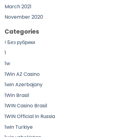
March 2021
November 2020
Categories
! Без рубрики
1
1w
1Win AZ Casino
1win Azerbajany
1Win Brasil
1WIN Casino Brasil
1WIN Official In Russia
1win Turkiye