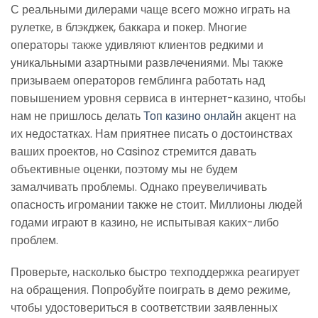
С реальными дилерами чаще всего можно играть на
рулетке, в блэкджек, баккара и покер. Многие
операторы также удивляют клиентов редкими и
уникальными азартными развлечениями. Мы также
призываем операторов гемблинга работать над
повышением уровня сервиса в интернет-казино, чтобы
нам не пришлось делать
Топ казино онлайн
акцент на
их недостатках. Нам приятнее писать о достоинствах
ваших проектов, но Casinoz стремится давать
объективные оценки, поэтому мы не будем
замалчивать проблемы. Однако преувеличивать
опасность игромании также не стоит. Миллионы людей
годами играют в казино, не испытывая каких-либо
проблем.
Проверьте, насколько быстро техподдержка реагирует
на обращения. Попробуйте поиграть в демо режиме,
чтобы удостовериться в соответствии заявленных