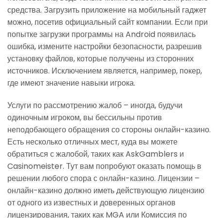
средства. Загрузить приложение на мобильный гаджет
можно, посетив официальный сайт компании. Если при
попытке загрузки программы на Android появилась
ошибка, измените настройки безопасности, разрешив
установку файлов, которые получены из сторонних
источников. Исключением является, например, покер,
где имеют значение навыки игрока.
Услуги по рассмотрению жалоб – иногда, будучи
одиночным игроком, вы бессильны против
неподобающего обращения со стороны онлайн-казино.
Есть несколько отличных мест, куда вы можете
обратиться с жалобой, таких как AskGamblers и
Casinomeister. Тут вам попробуют оказать помощь в
решении любого спора с онлайн-казино. Лицензии –
онлайн-казино должно иметь действующую лицензию
от одного из известных и доверенных органов
лицензирования, таких как MGA или Комиссия по