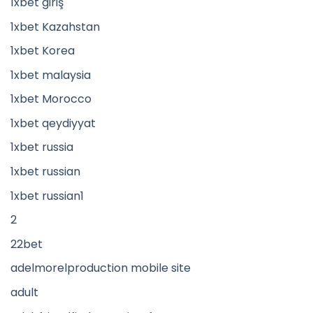
1xbet giriş
1xbet Kazahstan
1xbet Korea
1xbet malaysia
1xbet Morocco
1xbet qeydiyyat
1xbet russia
1xbet russian
1xbet russian1
2
22bet
adelmorelproduction mobile site
adult