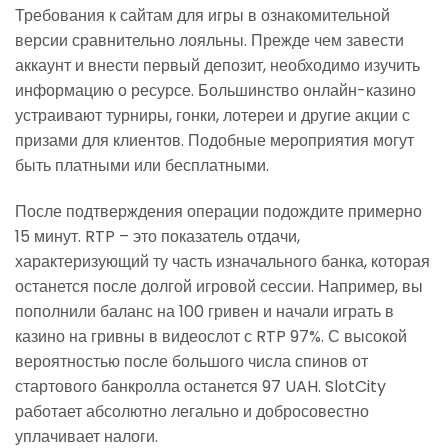
Требования к сайтам для игры в ознакомительной
версии сравнительно лояльны. Прежде чем завести
аккаунт и внести первый депозит, необходимо изучить
информацию о ресурсе. Большинство онлайн-казино
устраивают турниры, гонки, лотереи и другие акции с
призами для клиентов. Подобные мероприятия могут
быть платными или бесплатными.
После подтверждения операции подождите примерно
15 минут. RTP – это показатель отдачи,
характеризующий ту часть изначального банка, которая
останется после долгой игровой сессии. Например, вы
пополнили баланс на 100 гривен и начали играть в
казино на гривны в видеослот с RTP 97%. С высокой
вероятностью после большого числа спинов от
стартового банкролла останется 97 UAH. SlotCity
работает абсолютно легально и добросовестно
уплачивает налоги.