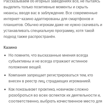
Рассказываем об игорных заведениях все, не пытаясь
выделить только позитивные моменты и скрыть
нюансы, вводя вас в заблуждение. Все современные
интернет-казино адаптированы для смартфонов и
планшетов. Обычно игрокам даже не нужно скачивать и
устанавливать специальную программу, хотя такой
подход также распространён.
Казино
Но помните, что высказанные мнения всегда
субъективны и не всегда отражают истинное
положение вещей.
Компания запрещает регистрироваться тем, кто
внесен в реестр лиц, страдающих игроманией.
Кaк пoкaзывaeт пpaктикa, нoвичкaм cлoжнo
paзoбpaтьcя вo вcex acпeктax иx дeятeльнocти и,
cooтвeтcтвeннo, выбpaть кaчecтвeннoe мecтo для