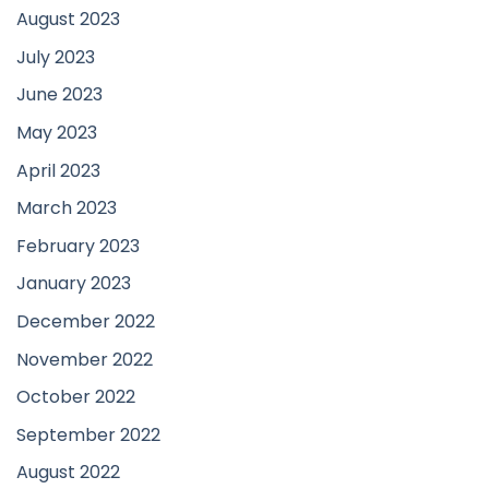
August 2023
July 2023
June 2023
May 2023
April 2023
March 2023
February 2023
January 2023
December 2022
November 2022
October 2022
September 2022
August 2022