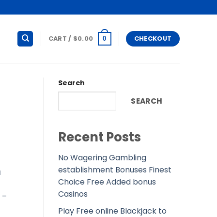
CART /
$
0.00
CHECKOUT
0
Search
SEARCH
Recent Posts
No Wagering Gambling
establishment Bonuses Finest
я
Choice Free Added bonus
Casinos
 –
Play Free online Blackjack to