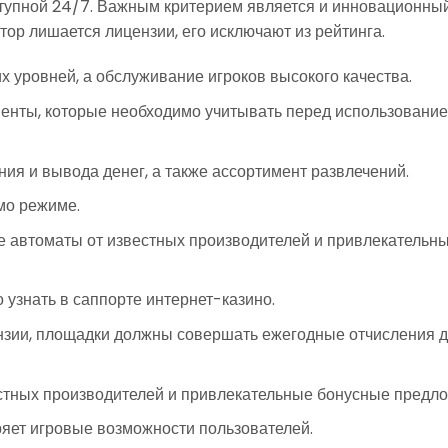
ступной 24/7. Важным критерием является и инновационны
тор лишается лицензии, его исключают из рейтинга.
х уровней, а обслуживание игроков высокого качества.
енты, которые необходимо учитывать перед использовани
ния и вывода денег, а также ассортимент развлечений.
мо режиме.
ые автоматы от известных производителей и привлекательн
узнать в саппорте интернет-казино.
нзии, площадки должны совершать ежегодные отчисления 
естных производителей и привлекательные бонусные предл
яет игровые возможности пользователей.