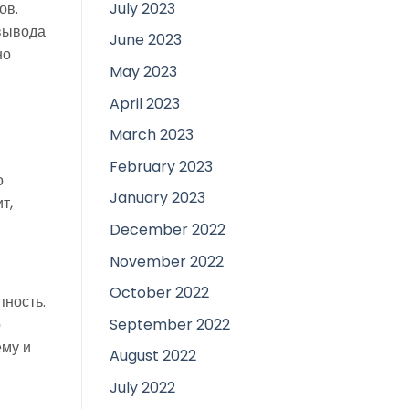
July 2023
ов.
вывода
June 2023
но
May 2023
April 2023
March 2023
February 2023
о
January 2023
т,
December 2022
November 2022
October 2022
пность.
о
September 2022
ему и
August 2022
July 2022