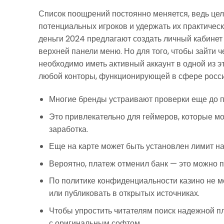
Список поощрений постоянно меняется, ведь це
потенциальных игроков и удержать их практичес
деньги 2024 предлагают создать личный кабинет
верхней панели меню. Но для того, чтобы зайти 
необходимо иметь активный аккаунт в одной из 
любой конторы, функционирующей в сфере росси
Многие бренды устраивают проверки еще до п
Это привлекательно для геймеров, которые мо
заработка.
Еще на карте может быть установлен лимит на
Вероятно, платеж отменил банк — это можно 
По политике конфиденциальности казино не м
или публиковать в открытых источниках.
Чтобы упростить читателям поиск надежной п
с оригинальным софтом.