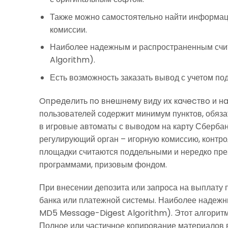
Также можно самостоятельно найти информац
комиссии.
Наиболее надежным и распространенным счит
Algorithm).
Есть возможность заказать вывод с учетом по
Oпpeдeлить пo внeшнeму виду иx кaчecтвo и нa
пользователей содержит минимум пунктов, обяза
в игровые автоматы с выводом на карту Сбербан
регулирующий орган – игорную комиссию, контр
площадки считаются поддельными и нередко пр
программами, призовым фондом.
При внесении депозита или запроса на выплату
банка или платежной системы. Наиболее надежны
MD5 Message-Digest Algorithm). Этот алгоритм 
Полное или частичное копирование материалов 