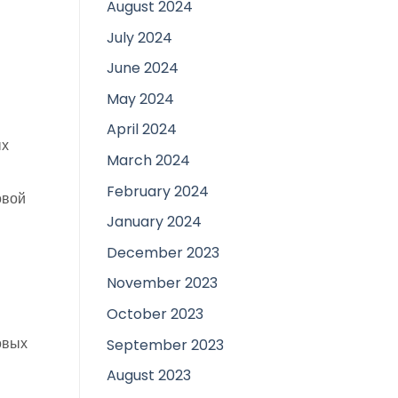
August 2024
July 2024
June 2024
May 2024
April 2024
ых
March 2024
February 2024
овой
January 2024
December 2023
November 2023
October 2023
овых
September 2023
August 2023