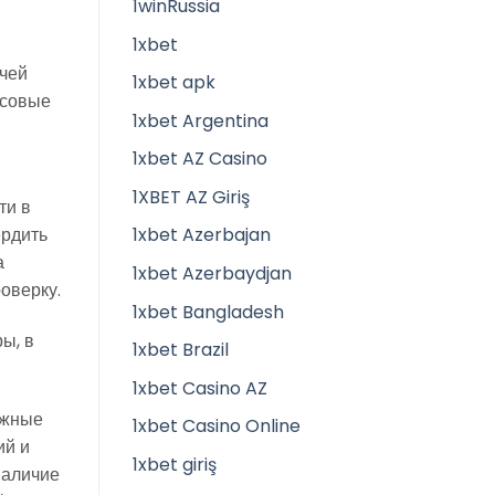
1winRussia
1xbet
ачей
1xbet apk
нсовые
1xbet Argentina
1xbet AZ Casino
1XBET AZ Giriş
ти в
ердить
1xbet Azerbajan
а
1xbet Azerbaydjan
оверку.
1xbet Bangladesh
ы, в
1xbet Brazil
1xbet Casino AZ
ежные
1xbet Casino Online
ий и
1xbet giriş
наличие