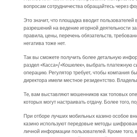
вопросам сотрудничества обращайтесь через фор
Это значит, что площадка вводит пользователей 
разрешений на ведение игорной деятельности з
правила, цены, перечень обязательств, требования
негатива тоже нет.
Так вы сможете получить более детальную инфор
раздел «Касса»/«Кошелек», выбрать платежную си
операцию. Регулятор требует, чтобы компания б
директора имели местное резидентство. Владел
Те, вам выставляют мошенников как топовых опе
которых могут настраивать отдачу. Более того, 
При отборе лучших мобильных казино особое вн
казино используют передовые методы шифровани
личной информации пользователей. Кроме того, 