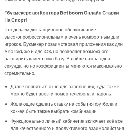
“букмекерская Контора Betboom Онлайн Ставки
На Спорт!
Что делаем дистанционное обслуживание
высокопрофессиональным а очень комфортным дли
игроков. Букмекер позаимствовал приложения как дли
Android, же и для iOS, но позволяет возможного
расширить клиентскую базу. В лайве важна одна
секунда, но но коэффициенты меняются максимально
стремительно.
Далее появиться окно для заполнения, куда также
можно будет ввести номер телефона и пароль.
Желающие сделать ставку на события футбола и
хоккея быть также выбрать комбинации.
Функционально личный кабинетик включает всё все
для качественного и продуктивного взаимодействия