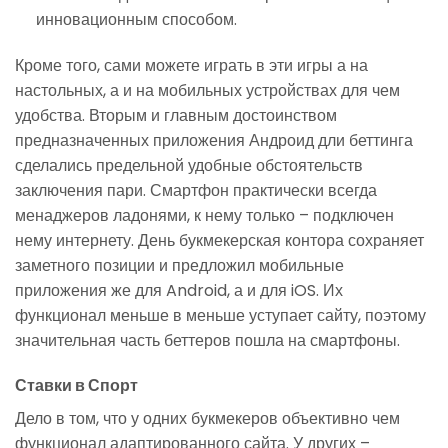
инновационным способом.
Кроме того, сами можете играть в эти игры а на
настольных, а и на мобильных устройствах для чем
удобства. Вторым и главным достоинством
предназначенных приложения Андроид дли беттинга
сделались предельной удобные обстоятельств
заключения пари. Смартфон практически всегда
менаджеров ладонями, к нему только – подключен
нему интернету. День букмекерская контора сохраняет
заметного позиции и предложил мобильные
приложения же для Android, а и для iOS. Их
функционал меньше в меньше уступает сайту, поэтому
значительная часть беттеров пошла на смартфоны.
Ставки в Спорт
Дело в том, что у одних букмекеров объективно чем
функционал адаптированного сайта. У других –