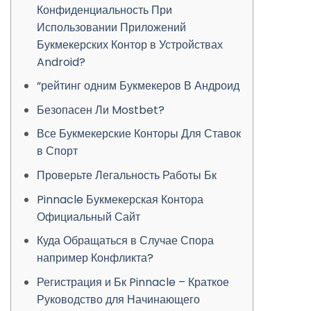
Конфиденциальность При
Использовании Приложений
Букмекерских Контор в Устройствах
Android?
“рейтинг одним Букмекеров В Андроид
Безопасен Ли Mostbet?
Все Букмекерские Конторы Для Ставок
в Спорт
Проверьте Легальность Работы Бк
Pinnacle Букмекерская Контора
Официальный Сайт
Куда Обращаться в Случае Спора
например Конфликта?
Регистрация и Бк Pinnacle – Краткое
Руководство для Начинающего