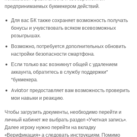
предпринимаемых букмекером действий.
Для вас БК также сохраняет возможность получать
бонусы и учувствовать всяком всевозможных
розыгрышах.
Возможно, потребуется дополнительных обновить
настройки безопасности смартфона.
Если только вас возникнут общей с удалением
аккаунта, обратитесь в службу поддержки”
“букмекера.
Aviator предоставляет вам возможность проверить
мои навыки и реакцию.
Чтобы загрузить документы, необходимо перейти и
личный кабинет же выбрать раздел «Учетная запись».
Далее игроку нужно перейти на вкладку
«Верификация» а следовать инструкциям. Помимо