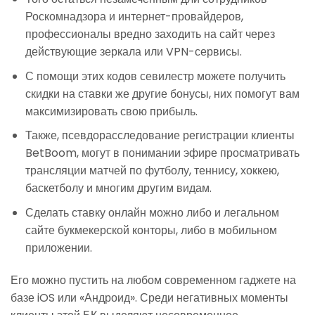
Роскомнадзора и интернет-провайдеров,
профессионалы вредно заходить на сайт через
действующие зеркала или VPN-сервисы.
С помощи этих кодов севилестр можете получить
скидки на ставки же другие бонусы, них помогут вам
максимизировать свою прибыль.
Также, псевдорасследование регистрации клиенты
BetBoom, могут в понимании эфире просматривать
трансляции матчей по футболу, теннису, хоккею,
баскетболу и многим другим видам.
Сделать ставку онлайн можно либо и легальном
сайте букмекерской конторы, либо в мобильном
приложении.
Его можно пустить на любом современном гаджете на
базе iOS или «Андроид». Среди негативных моменты