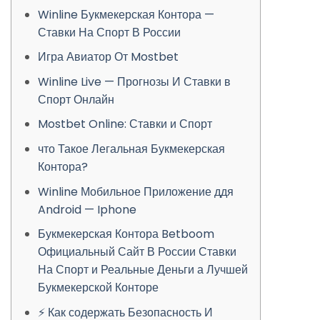
Winline Букмекерская Контора —
Ставки На Спорт В России
Игра Авиатор От Mostbet
Winline Live — Прогнозы И Ставки в
Спорт Онлайн
Mostbet Online: Ставки и Спорт
что Такое Легальная Букмекерская
Контора?
Winline Мобильное Приложение ддя
Android — Iphone
Букмекерская Контора Betboom
Официальный Сайт В России Ставки
На Спорт и Реальные Деньги а Лучшей
Букмекерской Конторе
⚡ Как содержать Безопасность И