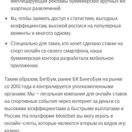
имплицирующая рекламы букмекерских крупных же
азартных развлечений.
Ru, чтобы заиметь доступ к статистике, выгодных
коэффициентам, высокой росписи на популярные
моменты и многого одному.
Специально для таких, кто хочет сделано ставки на
спорт онлайн со своего смартфона, наша
букмекерская контора разработала мобильное
приложение.
Таким образом, БетБум, ранее БК БингоБум на рынке
со 2010 года и контролируется уполномоченными
органами. Мы – легальная компания для онлайн ставок
на спортивные события через интернет за деньги со
высокими коэффициентами а быстрыми выплатами и
России. На платформе Mostbet вы могу играть в
онлайн-слоты, которые являются вторым из видов игр
казино.