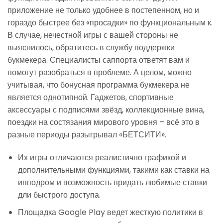
приложение не только удобнее в постепенном, но и
гораздо быстрее без «просадки» по функциональным к.
В случае, нечестной игры с вашей стороны не
выяснилось, обратитесь в службу поддержки
букмекера. Специалисты саппорта ответят вам и
помогут разобраться в проблеме. А целом, можно
учитывая, что бонусная программа букмекера не
является однотипной. Гаджетов, спортивные
аксессуары с подписями звёзд, коллекционные вина,
поездки на состязания мирового уровня – всё это в
разные периоды разыгрывал «БЕТСИТИ».
Их игры отличаются реалистично графикой и
дополнительными функциями, такими как ставки на
ипподром и возможность придать любимые ставки
дли быстрого доступа.
Площадка Google Play ведет жесткую политики в