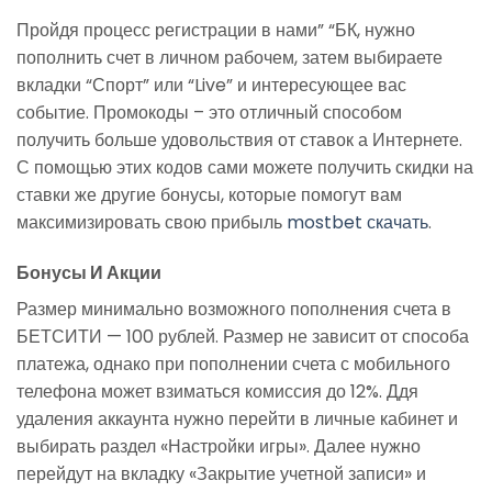
Пройдя процесс регистрации в нами” “БК, нужно
пополнить счет в личном рабочем, затем выбираете
вкладки “Спорт” или “Live” и интересующее вас
событие. Промокоды – это отличный способом
получить больше удовольствия от ставок а Интернете.
С помощью этих кодов сами можете получить скидки на
ставки же другие бонусы, которые помогут вам
максимизировать свою прибыль
mostbet скачать
.
Бонусы И Акции
Размер минимально возможного пополнения счета в
БЕТСИТИ — 100 рублей. Размер не зависит от способа
платежа, однако при пополнении счета с мобильного
телефона может взиматься комиссия до 12%. Ддя
удаления аккаунта нужно перейти в личные кабинет и
выбирать раздел «Настройки игры». Далее нужно
перейдут на вкладку «Закрытие учетной записи» и