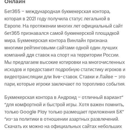
Онлайн
Бет365 – международная букмекерская контора,
которая в 2021 году получила статус легальной в
Европе. На протяжении многих лет официальный сайт
бет365 признавался самой букмекерской площадкой
мира. Букмекерская контора Винлайн признана
многими рейтинговыми сайтами одной один лучших
компаний ддя ставок на спорт на территории России.
Мы предлагаем высокие котировки на многочисленных
исходов и предоставит подробную статистику игроков и
видеотрансляции дли live-ставок. Ставки и Лайве – это
пари, которые игроки заключают по торопливо события.
Букмекерская контора в Андроид – отличный вариант”
“для комфортной и быстрой игры. Хотя важен помнить,
только Google Play только размещает приложения БК”
“из-за политики в отношении азартных развлечений.
Скачать их можно на официальных сайтах небольших