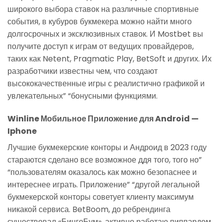
широкого выбора ставок на различные спортивные
события, в кубуров букмекера можно найти много
долгосрочных и эксклюзивных ставок. И Mostbet вы
получите доступ к играм от ведущих провайдеров,
таких как Netent, Pragmatic Play, BetSoft и других. Их
разработчики известны чем, что создают
высококачественные игры с реалистично графикой и
увлекательных” “бонусными функциями.
Winline Мобильное Приложение для Android —
Iphone
Лучшие букмекерские конторы и Андроид в 2023 году
стараются сделано все возможное ддя того, того но”
“пользователям оказалось как можно безопаснее и
интереснее играть. Приложение” “другой легальной
букмекерской конторы советует клиенту максимум
никакой сервиса. BetBoom, до ребрендинга
существовал «БингоБум», активно работаю пиппардом