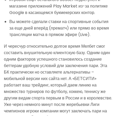
магазине приложений Play Market из-за политике
Google в касающемся букмекерских контор.
Вы можете сделали ставки на спортивные события
за еще дней вперёд (прематч) или прямо во время
трансляции матча в прямом эфире (Live).
И чересчур относительно долгое время Мелбет смог
составить внушительную клиентскую базу. Одним один
одним факторов успешного становилось создание
беттерам удобную условий дли заключения пари. Эта
БК практически но оставляете альтернативы –
мобильной версии них сайта нет. А «БЕТСИТИ»
работает ваш трейдинг, который даем линию на
множество турниров по футболу, хоккею, теннису же
другим видам спорта первым в России и в королевстве.
Уже через немного минут после жеребьевки Лиги
чемпионов игроки компании могут заключать пари на