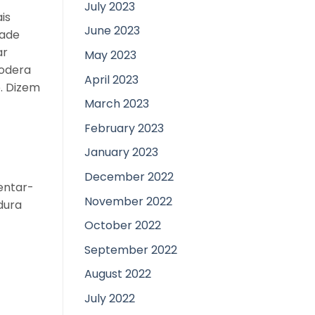
July 2023
is
June 2023
dade
ar
May 2023
podera
April 2023
. Dizem
March 2023
February 2023
January 2023
December 2022
entar-
November 2022
dura
October 2022
September 2022
August 2022
July 2022