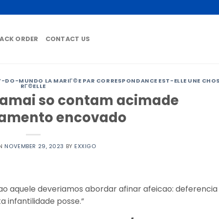
ACK ORDER
CONTACT US
DO-MUNDO LA MARIГ©E PAR CORRESPONDANCE EST-ELLE UNE CHO
RГ©ELLE
 jamai so contam acimade
namento encovado
ON
NOVEMBER 29, 2023
BY
EXXIGO
 aquele deveriamos abordar afinar afeicao: deferencia
infantilidade posse.”