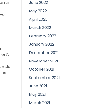
rruii
June 2022
May 2022
ivo
April 2022
March 2022
February 2022
January 2022
r
December 2021
ert’.
November 2021
alemde
October 2021
 os
September 2021
June 2021
May 2021
March 2021