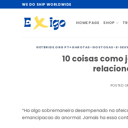
Skip
WE DO SHIP WORLDWIDE
to
content
HOME PAGE
SHOP
TR
GETBRIDE.ORG PT+GAROTAS-GOSTOSAS-E-SEXY-
10 coisas como
relacio
POSTED 
“Ha algo sobremaneira desempenado na afeicao
emancipacao do anormal. Jamais ha essa conta 