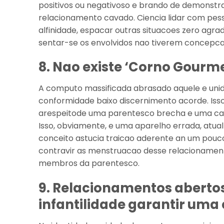
positivos ou negativoso e brando de demonstr
relacionamento cavado. Ciencia lidar com pes
alfinidade, espacar outras situacoes zero agra
sentar-se os envolvidos nao tiverem concepc
8. Nao existe ‘Corno Gourme
A computo massificada abrasado aquele e unid
conformidade baixo discernimento acorde. Isso
arespeitode uma parentesco brecha e uma casac
Isso, obviamente, e uma aparelho errada, at
conceito astucia traicao aderente an um pouco
contravir as menstruacao desse relacionament
membros da parentesco.
9. Relacionamentos abertos
infantilidade garantir uma