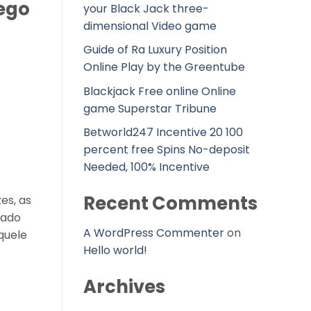
rego
your Black Jack three-
dimensional Video game
Guide of Ra Luxury Position
Online Play by the Greentube
Blackjack Free online Online
game Superstar Tribune
Betworld247 Incentive 20 100
percent free Spins No-deposit
Needed, 100% Incentive
Recent Comments
es, as
rado
A WordPress Commenter
on
quele
Hello world!
Archives