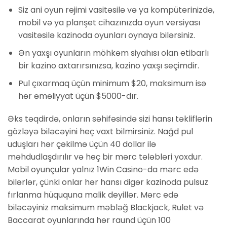
Siz ani oyun rejimi vasitəsilə və ya kompüterinizdə,
mobil və ya planşet cihazınızda oyun versiyası
vasitəsilə kazinoda oyunları oynaya bilərsiniz.
Ən yaxşı oyunların möhkəm siyahısı olan etibarlı
bir kazino axtarırsınızsa, kazino yaxşı seçimdir.
Pul çıxarmaq üçün minimum $20, maksimum isə
hər əməliyyat üçün $5000-dır.
Əks təqdirdə, onların səhifəsində sizi hansı təkliflərin
gözləyə biləcəyini heç vaxt bilmirsiniz. Nağd pul
uduşları hər çəkilmə üçün 40 dollar ilə
məhdudlaşdırılır və heç bir mərc tələbləri yoxdur.
Mobil oyunçular yalnız 1Win Casino-da mərc edə
bilərlər, çünki onlar hər hansı digər kazinoda pulsuz
fırlanma hüququna malik deyillər. Mərc edə
biləcəyiniz maksimum məbləğ Blackjack, Rulet və
Baccarat oyunlarında hər raund üçün 100