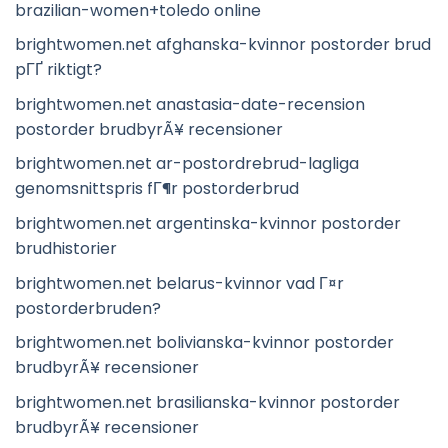
brazilian-women+toledo online
brightwomen.net afghanska-kvinnor postorder brud
pГҐ riktigt?
brightwomen.net anastasia-date-recension
postorder brudbyrÃ¥ recensioner
brightwomen.net ar-postordrebrud-lagliga
genomsnittspris fГ¶r postorderbrud
brightwomen.net argentinska-kvinnor postorder
brudhistorier
brightwomen.net belarus-kvinnor vad Г¤r
postorderbruden?
brightwomen.net bolivianska-kvinnor postorder
brudbyrÃ¥ recensioner
brightwomen.net brasilianska-kvinnor postorder
brudbyrÃ¥ recensioner