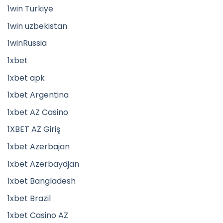
1win Turkiye
1win uzbekistan
1winRussia
1xbet
1xbet apk
1xbet Argentina
1xbet AZ Casino
1XBET AZ Giriş
1xbet Azerbajan
1xbet Azerbaydjan
1xbet Bangladesh
1xbet Brazil
1xbet Casino AZ