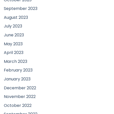
September 2023
August 2023
July 2023
June 2023
May 2023
April 2023
March 2023
February 2023
January 2023
December 2022
November 2022
October 2022