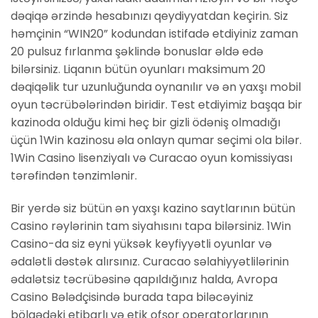
dəqiqə ərzində hesabınızı qeydiyyatdan keçirin. Siz
həmçinin “WIN20” kodundan istifadə etdiyiniz zaman
20 pulsuz fırlanma şəklində bonuslar əldə edə
bilərsiniz. Liqanın bütün oyunları maksimum 20
dəqiqəlik tur uzunluğunda oynanılır və ən yaxşı mobil
oyun təcrübələrindən biridir. Test etdiyimiz başqa bir
kazinoda olduğu kimi heç bir gizli ödəniş olmadığı
üçün 1Win kazinosu əla onlayn qumar seçimi ola bilər.
1Win Casino lisenziyalı və Curacao oyun komissiyası
tərəfindən tənzimlənir.
Bir yerdə siz bütün ən yaxşı kazino saytlarının bütün
Casino rəylərinin tam siyahısını tapa bilərsiniz. 1Win
Casino-da siz eyni yüksək keyfiyyətli oyunlar və
ədalətli dəstək alırsınız. Curacao səlahiyyətlilərinin
ədalətsiz təcrübəsinə qapıldığınız halda, Avropa
Casino Bələdçisində burada tapa biləcəyiniz
bölgədəki etibarlı və etik ofşor operatorlarının