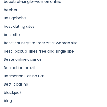
beautiful-single-women online
beebet
Belugabahis
best dating sites
best site
best-country-to-marry-a-woman site
best-pickup-lines free and single site
Beste online casinos
Betmotion brazil
Betmotion Casino Basil
Bettilt casino
blackjack
blog