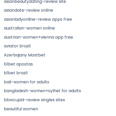
asianbeautydating-review site
asiandate-review online
asianladyonline-review apps free
australian-women online
austrian-women+vienna app free
aviator brazil
Azerbajany Mostbet
b1bet apostas
b1bet brazil
bali-women for adults
bangladesh-women+sylhet for adults
bbwcupid-review singles sites
beautiful women