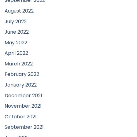
September 2022
August 2022
July 2022
June 2022
May 2022
April 2022
March 2022
February 2022
January 2022
December 2021
November 2021
October 2021
September 2021