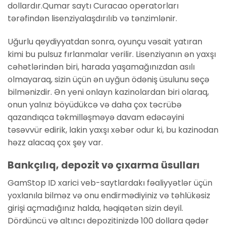
dollardır.Qumar saytı Curacao operatorları
tərəfindən lisenziyalaşdırılıb və tənzimlənir.
Uğurlu qeydiyyatdan sonra, oyunçu vəsait yatıran
kimi bu pulsuz fırlanmalar verilir. Lisenziyanın ən yaxşı
cəhətlərindən biri, harada yaşamağınızdan asılı
olmayaraq, sizin üçün ən uyğun ödəniş üsulunu seçə
bilmənizdir. Ən yeni onlayn kazinolardan biri olaraq,
onun yalnız böyüdükcə və daha çox təcrübə
qazandıqca təkmilləşməyə davam edəcəyini
təsəvvür edirik, lakin yaxşı xəbər odur ki, bu kazinodan
həzz alacaq çox şey var.
Bankçılıq, depozit və çıxarma üsulları
GamStop ID xarici veb-saytlardakı fəaliyyətlər üçün
yoxlanıla bilməz və onu endirmədiyiniz və təhlükəsiz
girişi açmadığınız halda, həqiqətən sizin deyil.
Dördüncü və altıncı depozitinizdə 100 dollara qədər