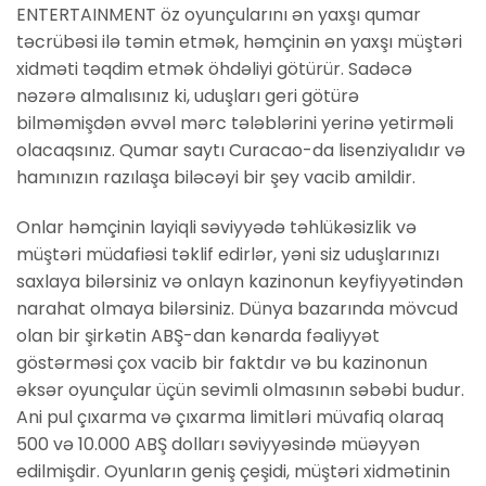
ENTERTAINMENT öz oyunçularını ən yaxşı qumar
təcrübəsi ilə təmin etmək, həmçinin ən yaxşı müştəri
xidməti təqdim etmək öhdəliyi götürür. Sadəcə
nəzərə almalısınız ki, uduşları geri götürə
bilməmişdən əvvəl mərc tələblərini yerinə yetirməli
olacaqsınız. Qumar saytı Curacao-da lisenziyalıdır və
hamınızın razılaşa biləcəyi bir şey vacib amildir.
Onlar həmçinin layiqli səviyyədə təhlükəsizlik və
müştəri müdafiəsi təklif edirlər, yəni siz uduşlarınızı
saxlaya bilərsiniz və onlayn kazinonun keyfiyyətindən
narahat olmaya bilərsiniz. Dünya bazarında mövcud
olan bir şirkətin ABŞ-dan kənarda fəaliyyət
göstərməsi çox vacib bir faktdır və bu kazinonun
əksər oyunçular üçün sevimli olmasının səbəbi budur.
Ani pul çıxarma və çıxarma limitləri müvafiq olaraq
500 və 10.000 ABŞ dolları səviyyəsində müəyyən
edilmişdir. Oyunların geniş çeşidi, müştəri xidmətinin