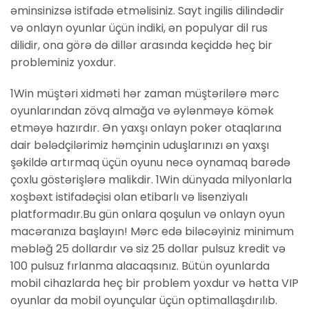
əminsinizsə istifadə etməlisiniz. Sayt ingilis dilindədir
və onlayn oyunlar üçün indiki, ən populyar dil rus
dilidir, ona görə də dillər arasında keçiddə heç bir
probleminiz yoxdur.
1Win müştəri xidməti hər zaman müştərilərə mərc
oyunlarından zövq almağa və əylənməyə kömək
etməyə hazırdır. Ən yaxşı onlayn poker otaqlarına
dair bələdçilərimiz həmçinin uduşlarınızı ən yaxşı
şəkildə artırmaq üçün oyunu necə oynamaq barədə
çoxlu göstərişlərə malikdir. 1Win dünyada milyonlarla
xoşbəxt istifadəçisi olan etibarlı və lisenziyalı
platformadır.Bu gün onlara qoşulun və onlayn oyun
macəranıza başlayın! Mərc edə biləcəyiniz minimum
məbləğ 25 dollardır və siz 25 dollar pulsuz kredit və
100 pulsuz fırlanma alacaqsınız. Bütün oyunlarda
mobil cihazlarda heç bir problem yoxdur və hətta VIP
oyunlar da mobil oyunçular üçün optimallaşdırılıb.