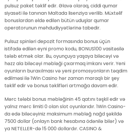
pulsuz paket təklif edir. Əlavə olaraq, ciddi qumar
siyasəti ilə tanınan Maltada lisenziya verilib. Müxtəlif
bonuslardan əldə edilən bütün uduşlar qumar
operatorunun məhdudiyyətlərinə tabedir.
Pulsuz spinləri depozit formasında bonus üçün
istifadə edilən eyni promo kodu, BONUS100 vasitəsilə
tələb etmək olar. Bu, oyunçuya yaşaya biləcəyi və
həzz ala biləcəyi məbləği çıxarmaq imkanı verir. Yeni
oyunların buraxılması və yeni promosyonların təqdim
edilməsi ilə 1Win Casino hər zaman maraqlı bir şey
təklif edir və bonus təklifləri artmağa davam edir.
Mərc tələbi bonus məbləğinin 45 qatını təşkil edir və
yalnız mərc limiti 0 olan slot oyunlarıdır. 1Win Casino-
da edə biləcəyiniz maksimum məbləğ nağd şəkildə
7500 dollar (onlayn bank hesabına ödənilə bilər) və
ya NETELLER-də 15 000 dollardır. CASINO &