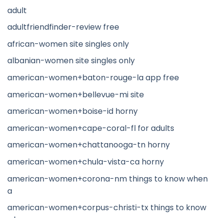
adult
adultfriendfinder-review free
african-women site singles only
albanian-women site singles only
american-women+baton-rouge-la app free
american-women+bellevue-mi site
american-women+boise-id horny
american-women+cape-coral-fl for adults
american-women+chattanooga-tn horny
american-women+chula-vista-ca horny
american-women+corona-nm things to know when
a
american-women+corpus-christi-tx things to know