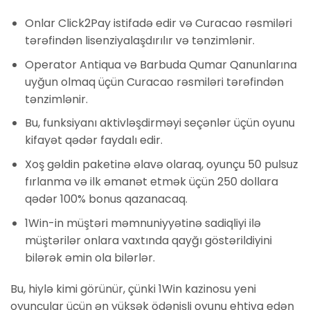
Onlar Click2Pay istifadə edir və Curacao rəsmiləri
tərəfindən lisenziyalaşdırılır və tənzimlənir.
Operator Antiqua və Barbuda Qumar Qanunlarına
uyğun olmaq üçün Curacao rəsmiləri tərəfindən
tənzimlənir.
Bu, funksiyanı aktivləşdirməyi seçənlər üçün oyunu
kifayət qədər faydalı edir.
Xoş gəldin paketinə əlavə olaraq, oyunçu 50 pulsuz
fırlanma və ilk əmanət etmək üçün 250 dollara
qədər 100% bonus qazanacaq.
1Win-in müştəri məmnuniyyətinə sadiqliyi ilə
müştərilər onlara vaxtında qayğı göstərildiyini
bilərək əmin ola bilərlər.
Bu, hiylə kimi görünür, çünki 1Win kazinosu yeni
oyunçular üçün ən yüksək ödənişli oyunu ehtiva edən