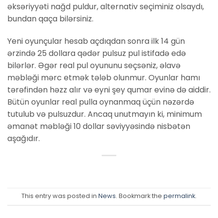
əksəriyyəti nağd puldur, alternativ seçiminiz olsaydı,
bundan qaça bilərsiniz.
Yeni oyunçular hesab açdıqdan sonra ilk 14 gün
ərzində 25 dollara qədər pulsuz pul istifadə edə
bilərlər. Əgər real pul oyununu seçsəniz, əlavə
məbləği mərc etmək tələb olunmur. Oyunlar hamı
tərəfindən həzz alır və eyni şey qumar evinə də aiddir.
Bütün oyunlar real pulla oynanmaq üçün nəzərdə
tutulub və pulsuzdur. Ancaq unutmayın ki, minimum
əmanət məbləği 10 dollar səviyyəsində nisbətən
aşağıdır.
This entry was posted in
News
. Bookmark the
permalink
.