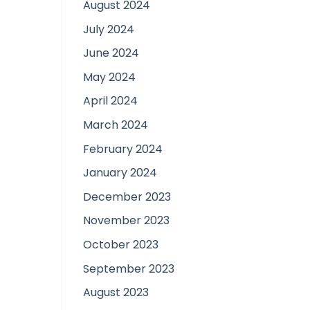
August 2024
July 2024
June 2024
May 2024
April 2024
March 2024
February 2024
January 2024
December 2023
November 2023
October 2023
September 2023
August 2023