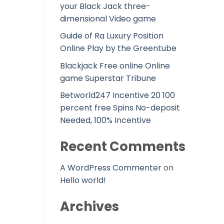
your Black Jack three-
dimensional Video game
Guide of Ra Luxury Position
Online Play by the Greentube
Blackjack Free online Online
game Superstar Tribune
Betworld247 Incentive 20 100
percent free Spins No-deposit
Needed, 100% Incentive
Recent Comments
A WordPress Commenter
on
Hello world!
Archives