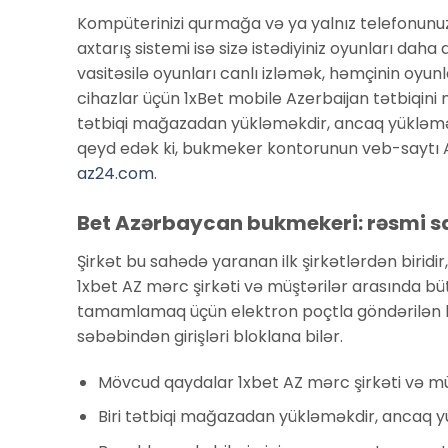
Kompüterinizi qurmağa və ya yalnız telefonunuz
axtarış sistemi isə sizə istədiyiniz oyunları da
vasitəsilə oyunları canlı izləmək, həmçinin oyun
cihazlar üçün 1xBet mobile Azerbaijan tətbiqini
tətbiqi mağazadan yükləməkdir, ancaq yükləməd
qeyd edək ki, bukmeker kontorunun veb-saytı
az24.com
.
Bet Azərbaycan bukmekeri: rəsmi sa
Şirkət bu sahədə yaranan ilk şirkətlərdən biridir,
1xbet AZ mərc şirkəti və müştərilər arasında büt
tamamlamaq üçün elektron poçtla göndərilən li
səbəbindən girişləri bloklana bilər.
Mövcud qaydalar 1xbet AZ mərc şirkəti və müş
Biri tətbiqi mağazadan yükləməkdir, ancaq y