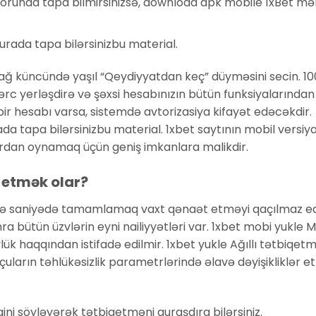
torunda tapa bilmirsinizsə, download apk mobile 1xBet mə
rada tapa bilərsinizbu material.
sağ küncündə yaşıl “Qeydiyyatdan keç” düyməsini secin. 10
rc yerləşdirə və şəxsi hesabınızın bütün funksiyalarından
bir hesabı varsa, sistemdə avtorizasiya kifayət edəcəkdir.
 tapa bilərsinizbu material. 1xbet saytının mobil versiya
ardan oynamaq üçün geniş imkanlara malikdir.
 etmək olar?
neçə saniyədə tamamlamaq vaxt qənaət etməyi qaçılmaz ed
 bütün üzvlərin eyni nailiyyətləri var. 1xbet mobi yukle 
zvlük haqqından istifadə edilmir. 1xbet yukle Ağıllı tətbiqet
çuların təhlükəsizlik parametrlərində əlavə dəyişikliklər 
ni söyləyərək tətbiqetməni quraşdıra bilərsiniz.