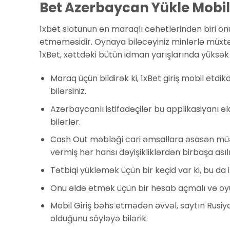
Bet Azerbaycan Yükle Mobil 
1xbet slotunun ən maraqlı cəhətlərindən biri o
etməməsidir. Oynaya biləcəyiniz minlərlə müxtəlif 
1xBet, xəttdəki bütün idman yarışlarında yüksək n
Maraq üçün bildirək ki, 1xBet giriş mobil etd
bilərsiniz.
Azərbaycanlı istifadəçilər bu applikasiyanı 
bilərlər.
Cash Out məbləği cari əmsallara əsasən müəy
vermiş hər hansı dəyişikliklərdən birbaşa asılı
Tətbiqi yükləmək üçün bir keçid var ki, bu d
Onu əldə etmək üçün bir hesab açmalı və oyun
Mobil Giriş bəhs etmədən əvvəl, saytın Rusiy
olduğunu söyləyə bilərik.