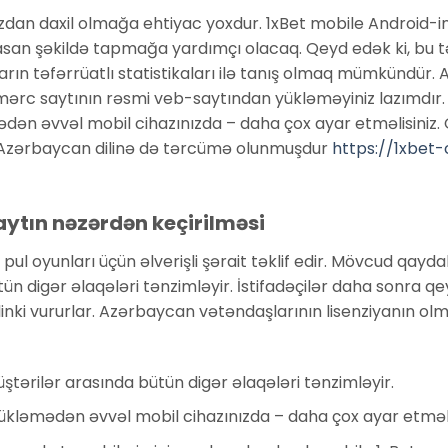
dan daxil olmağa ehtiyac yoxdur. 1xBet mobile Android-in
ha asan şəkildə tapmağa yardımçı olacaq. Qeyd edək ki, bu t
ların təfərrüatlı statistikaları ilə tanış olmaq mümkündür. 
 mərc saytının rəsmi veb-saytından yükləməyiniz lazımdır. 
ən əvvəl mobil cihazınızda – daha çox ayar etməlisiniz.
 Azərbaycan dilinə də tərcümə olunmuşdur
https://1xbet-
ytın nəzərdən keçirilməsi
 pul oyunları üçün əlverişli şərait təklif edir. Mövcud qayda
ün digər əlaqələri tənzimləyir. İstifadəçilər daha sonra qe
nki vururlar. Azərbaycan vətəndaşlarının lisenziyanın o
tərilər arasında bütün digər əlaqələri tənzimləyir.
ükləmədən əvvəl mobil cihazınızda – daha çox ayar etməlis