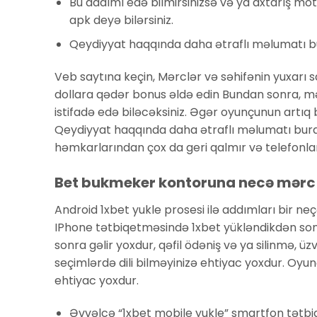
Bu addımı edə bilmirsinizsə və ya axtarış mo
apk deyə bilərsiniz.
Qeydiyyat haqqında daha ətraflı məlumatı bu
Veb saytına keçin, Mərclər və səhifənin yuxarı 
dollara qədər bonus əldə edin Bundan sonra, mə
istifadə edə biləcəksiniz. Əgər oyunçunun artıq 
Qeydiyyat haqqında daha ətraflı məlumatı burada
həmkarlarından çox da geri qalmır və telefonl
Bet bukmeker kontoruna necə mərc
Android 1xbet yukle prosesi ilə addımları bir 
IPhone tətbiqetməsində 1xbet yükləndikdən sonra
sonra gəlir yoxdur, qəfil ödəniş və ya silinmə, ü
seçimlərdə dili bilməyinizə ehtiyac yoxdur. Oyun
ehtiyac yoxdur.
Əvvəlcə “1xbet mobile yukle” smartfon tətbiqi