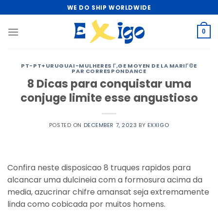
Skip
WE DO SHIP WORLDWIDE
to
content
0
PT-PT+URUGUAI-MULHERES Г‚GE MOYEN DE LA MARIГ©E
PAR CORRESPONDANCE
8 Dicas para conquistar uma
conjuge limite esse angustioso
POSTED ON
DECEMBER 7, 2023
BY
EXXIGO
Confira neste disposicao 8 truques rapidos para
alcancar uma dulcineia com a formosura acima da
media, azucrinar chifre amansat seja extremamente
linda como cobicada por muitos homens.