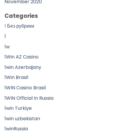
November 2020
Categories
! Без рубрики
1
1w
1Win AZ Casino
1win Azerbajany
1Win Brasil
1WIN Casino Brasil
1WIN Official In Russia
1win Turkiye
1win uzbekistan
1winRussia